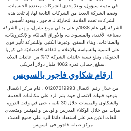
في مدينة سيؤول، وتعدّ إحدى الشركات متعددة الجنسيات،
وتضم الشركة العديد من الشركات التابعة لها، إذ تتّحد هذه
الشركات تحت العلامة التجاريّة لـ فاجور ، ويعود تأسيس
الشركة إلى عام 1938م على يد لي بيونغ تشول، وتهتم الشركة
بصناعة الأغذية، والمنسوجات، والأوراق الماليّة، والإلكترونيّات،
والصناعات، وبناء السفن، وغيرها الكثير، وللشركة تأثير قوي
على التنمية والسياسة والإعلام والثقافة الاقتصاديّة في كوريا
الجنوبيّة، وتبلغ نسبة عائدات الشركة 17% من عائدات البلاد،
بمبلغ إجمالي قدره 1082 مليار دولار أمريكي.
ارقام شكاوي فاجور بالسويس
من خلال رقم الاتصال 01207619993 ، قام مركز الاتصال
بتوحيد قنوات الاتصال حيث يتم الرد على مكالمات الخدمة
والشكاوى والمبيعات خلال 30 ثانية ، حتى في وقت الذروة
مرات من خلال الوكلاء المدربين والوديين والمهنيين ومتعددي
اللغات الذين هم على استعداد دائمًا للرد على جميع العملاء
مركز صيانة فاجور فى السويس