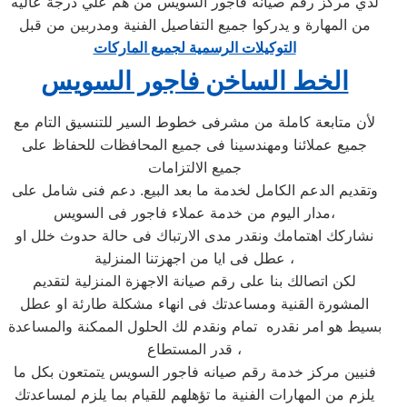
لدي مركز رقم صيانه فاجور السويس من هم علي درجة عاليه
من المهارة و يدركوا جميع التفاصيل الفنية ومدربين من قبل
التوكيلات الرسمية لجميع الماركات
الخط الساخن فاجور السويس
لأن متابعة كاملة من مشرفى خطوط السير للتنسيق التام مع
جميع عملائنا ومهندسينا فى جميع المحافظات للحفاظ على
جميع الالتزامات
وتقديم الدعم الكامل لخدمة ما بعد البيع. دعم فنى شامل على
مدار اليوم من خدمة عملاء فاجور فى السويس،
نشاركك اهتمامك ونقدر مدى الارتباك فى حالة حدوث خلل او
عطل فى ايا من اجهزتنا المنزلية ،
لكن اتصالك بنا على رقم صيانة الاجهزة المنزلية لتقديم
المشورة القنية ومساعدتك فى انهاء مشكلة طارئة او عطل
بسيط هو امر نقدره تمام ونقدم لك الحلول الممكنة والمساعدة
قدر المستطاع ،
فنيين مركز خدمة رقم صيانه فاجور السويس يتمتعون بكل ما
يلزم من المهارات الفنية ما تؤهلهم للقيام بما يلزم لمساعدتك