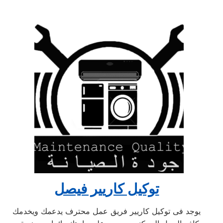
توكيل كاريير فيصل
يوجد فى توكيل كاريير فريق عمل محترف يدعمك ويخدمك