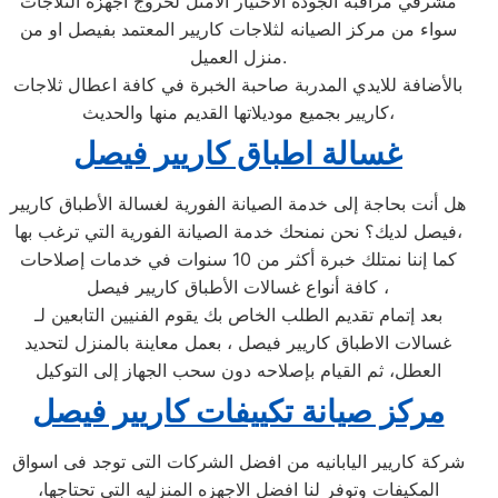
مشرفي مراقبة الجودة الاختيار الامثل لخروج اجهزة الثلاجات
سواء من مركز الصيانه لثلاجات كاريير المعتمد بفيصل او من
منزل العميل.
بالأضافة للايدي المدربة صاحبة الخبرة في كافة اعطال ثلاجات
كاريير بجميع موديلاتها القديم منها والحديث،
غسالة اطباق كاريير فيصل
هل أنت بحاجة إلى خدمة الصيانة الفورية لغسالة الأطباق كاريير
فيصل لديك؟ نحن نمنحك خدمة الصيانة الفورية التي ترغب بها،
كما إننا نمتلك خبرة أكثر من 10 سنوات في خدمات إصلاحات
كافة أنواع غسالات الأطباق كاريير فيصل ،
بعد إتمام تقديم الطلب الخاص بك يقوم الفنيين التابعين لـ
غسالات الاطباق كاريير فيصل ، بعمل معاينة بالمنزل لتحديد
العطل، ثم القيام بإصلاحه دون سحب الجهاز إلى التوكيل
مركز صيانة تكييفات كاريير فيصل
شركة كاريير اليابانيه من افضل الشركات التى توجد فى اسواق
المكيفات وتوفر لنا افضل الاجهزه المنزليه التى تحتاجها،