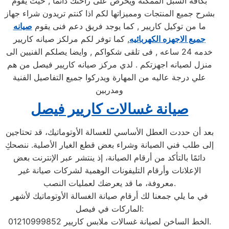
بكافه السبل الممكنه ويحرص على راحتك دائما , حيث يقوم
بشرح جميع المنتجات ومميزاتها لكم اذا كنتم تريدون شراء جهاز
ما من توكيل كاريير , كما يوجد فريق دعم فنى يقوم
صيانه
جميع الاجهزه الكهربائيه
, كما توفر لكم مرلكز صيانه كاريير
خدمه 24 ساعه , فى تلقى شكواكم , وايضا يصلكم الفنيين الى
منزل لصيانه اجهزتكم . لدي مركز صيانه كاريير فيصل من هم
علي درجة عاليه من المهارة ويدركوا جميع التفاصيل الفنية
ومدربين
صيانة غسالات كاريير فيصل
بعد أن حددت العطل الأساسي للغسالة الأوتوماتيك، قد تحتاجين
إلى طلب فني الصيانة وشراء بعض قطع الغيار الأصلية. ننصحكِ
دائمًا بالتأكد من أرقام الصيانة، إذ ينتشر عبر الإنترنت بعض
الإعلانات وأرقام التليفونات الوهمية لشركات صيانة غير
معروفة، ما قد يعرضك لعمليات النصب.
في ما يلي جمعنا لك أرقام صيانة الغسالة الأوتوماتيك لأشهر
الماركات في فيصل:
الخط الساخن لصيانة غسالات ملابس كاريير 01210999852.