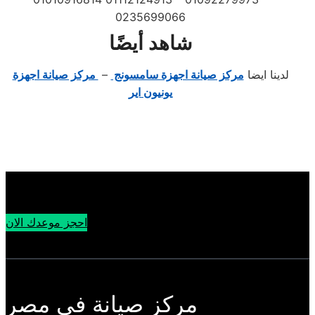
0235699066
شاهد أيضًا
لدينا ايضا
مركز صيانة اجهزة سامسونج
–
مركز صيانة اجهزة
يونيون اير
احجز موعدك الان
مركز صيانة في مصر