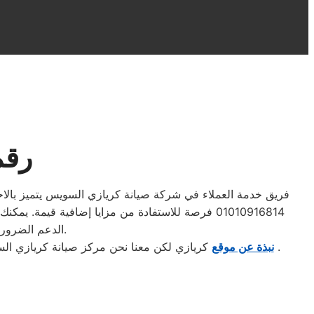
رقم
فريق خدمة العملاء في شركة صيانة كريازي السويس يتميز بالاحترا
01010916814 فرصة للاستفادة من مزايا إضافية قي
الدعم الضروري للحفاظ على جودة منتجات كريازي الكهربائية وتفادي التكاليف الباهظة لأي إصلاحات.
.
نبذة عن موقع
كريازي لكن معنا نحن مركز صيانة كريازي الس