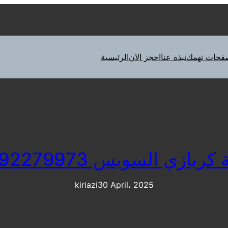
فحات تهمك
نبذه عنا
احجز الان
الرئيسية
ريازي السويس 01092279973
kiriazi
30 April، 2025