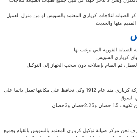
منزل ونحن لا ندخر جهدا كي نلبي جميع طلبات الصيانه لثلاجات
س
العطل، ثم القيام بإصلاحه دون سحب الجهاز إلى التوكيل
شركة كريازي اليابانيه من افضل الشركات التى توجد فى اسواق المكيفات وتوفر لنا افضل الاجهزه المنزليه التى تحتاجها، تأسست شركة كريازي منذ عام 1912 وكى تحافظ على مكانتها تعمل دائما على
رف نحن مركز صيانة توكيل كريازي المعتمد بالسويس بالقيام بجميع