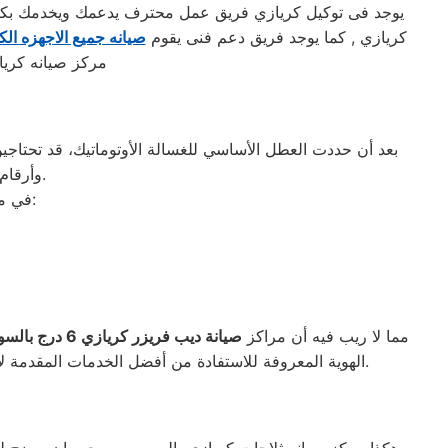
يوجد فى توكيل كريازي فريق عمل محترف يدعمك ويخدمك بكافه 
كريازي , كما يوجد فريق دعم فنى يقوم
صيانه جميع الاجهزه الكه
مركز صيانه كريا
بعد أن حددت العطل الأساسي للغسالة الأوتوماتيك، قد تحتاجين 
وأرقام التليفونات الوهمية لشركات صيانة غير معروفة، ما قد يعرضك لعمليات النصب.
في ما يلي جمعنا لك أرقام صيانة الغسالة الأوتوماتيك لأشهر الماركات في السويس:
مما لا ريب فيه أن مراكز
صيانة ديب فريزر كريازي
6
درج بالس
الواجهة المثالية للتعويل عليه والاستعانة به في ذلك العالم الكبير.
الهوية المعروفة للاستفادة من أفضل الخدمات المقدمة لإ