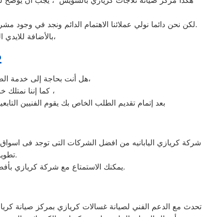
هكذا مركز صيانه ثلاجات كريازي بالسويس ، يجب ان يوضح لمس
لكن نحن دائما نولي عملائنا الاهتمام الدائم ونجد في وجود مشرفي مراقبة الجودة الاختيار الامثل لخروج اجهزة الثلاجات سواء من مركز الصيانه لثلاجات كريازي المعتمد بالسويس او من منزل العميل.
بالأضافة للايدي المدربة صاحبة الخبرة في كافة اعطال ثلاجات كريازي بجميع موديلاتها القديم منها والحديث،
ص
هل أنت بحاجة إلى خدمة الصيانة الفورية لغسالة الأطباق كريازي السويس لديك؟ نحن نمنحك خدمة الصيانة الفورية التي ترغب بها،
كما إننا نمتلك خبرة أكثر من 10 سنوات في خدمات إصلاحات كافة أنواع غسالات الأطباق كريازي السويس ،
بعد إتمام تقديم الطلب الخاص بك يقوم الفنيين التاب
تطوير الاجهزه التى تصنعها وتكون دقيقه ومتميزه لكى حتى تظل رقم 1 في السوق.
يمكنك الاستمتاع مع شركة كريازي بأفضل عروض تكييف كريازي والخصومات الدائمة على كافة الموديلات من تكييف 1.5 حصان و2.25حصان و3حصان.
تحدث مع الدعم الفني لصيانة غسالات كريازي بمركز صيانة كرياز