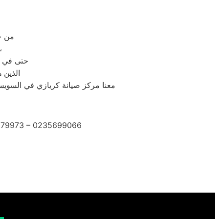
من خلال رقم ال
حيث يتم الرد على مكالمات
حتى في و
الذين 
معنا مركز صيانة كريازي في السويس 
2279973 – 0235699066