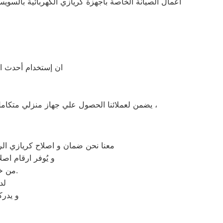
أعمال الصيانة الخاصة باجهزة كريازي الكهربائية بالسوي
ان إستخدام أحدث ال
يضمن لعملائنا الحصول علي جهاز منزلي متكامل يعمل بأعلى مستوى من الكفاءة التي ينتظرها عملائنا ولتعزيز الثقة في مركز صيانة كريازي السويس المعتمد بالسويس ،
معنا نحن ضمان و اصلاح كريازي الر
و يُوفر ارقام اص
من خلال تخفيض أسعار تلك الخدمات والبُعد التام عن التكاليف المالية باهظة الثمن.
لد
و يدرك