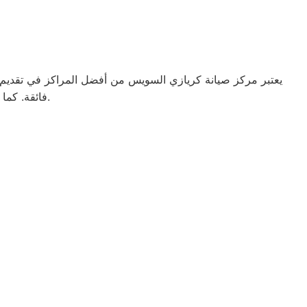
يعتبر مركز صيانة كريازي السويس من أفضل المراكز في تقديم خد
فائقة. كما يضمن المركز استخدام قطع غيار أصلية للحفاظ على جودة الأداء وطول عمر الجهاز.