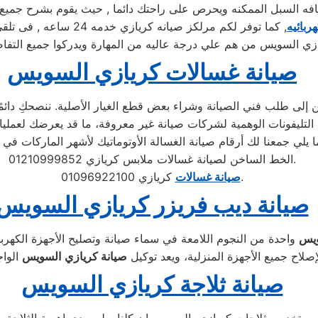
السبل الممكنه ويحرص على راحتك دائما , حيث يقوم بشرح جميع الم
ربائيه
, كما توفر لكم مرلكز صي
زي السويس من هم علي درجة عاليه من المهارة ويدركوا جميع التفاص
صيانة غسالات كريازي السويس
إلى طلب فني الصيانة وشراء بعض قطع الغيار الأصلية. ننصحكِ دائمًا ب
الخط الساخن لصيانة غسالات ملابس كريازي 01210999852.
كريازي 01096922100.
صيانة غسالات
صيانة ديب فريزر كريازي السويس
ويس
واحدة من النجوم اللامعة في سماء صيانة وتصليح الأجهزة الكهرب
صلاح جميع الأجهزة المنزلية، ويعد توكيل
صيانة
كريازي
السويس
صيانة ثلاجة كريازي السويس