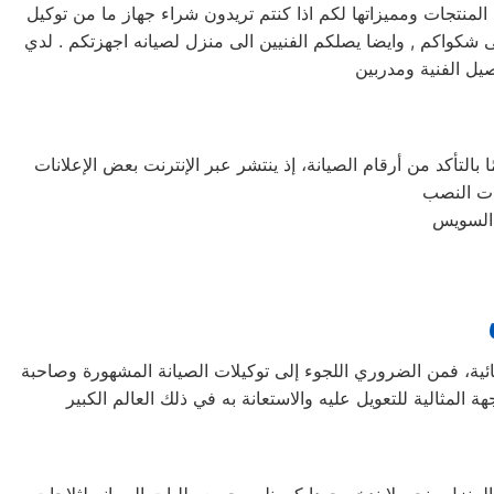
نتجات ومميزاتها لكم اذا كنتم تريدون شراء جهاز ما من توكيل
انه كريازي خدمه 24 ساعه , فى تلقى شكواكم , وايضا يصلكم الفنيين الى منزل لصيانه اجهزتكم . لدي
يل الفنية ومدربين
التأكد من أرقام الصيانة، إذ ينتشر عبر الإنترنت بعض الإعلانات
ائية، فمن الضروري اللجوء إلى توكيلات الصيانة المشهورة وصاحبة