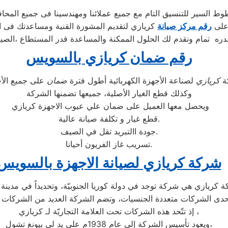
ط السير للتنسيق التام مع جميع عملائنا ومهندسينا فى جميع المحا
 على
رقم مركز صيانة
كريازي لتقديم المشورة القنية ومساعدتك فى ا
ره تمام ونقدم لك الحلول الممكنة والمساعدة قدر المستطاع ،الصيا
رقم ضمان كريازي بالسويس
ة
كريازي
لصناعة الأجهزة الكهربائية أطول فترة
ضمان
وكذلك قطع الغيار الأصلية، جميعها تضمنها الشركة
ويحصل معها العميل على ضمان علي عيوب الاجهزة كريازي
قطع غيار و تكلفة صيانة عالية.
جودة االتبريد تقل في الصيف.
تسريب غاز الفريون أحيانا.
شركة كريازي لصيانة الاجهزة بالسويس
إذ تتّحد هذه الشركات تحت العلامة التجاريّة لـ كريازي ،
ويعود تأسيس الشركة إلى عام 1938م على يد لي بيونغ تشول،