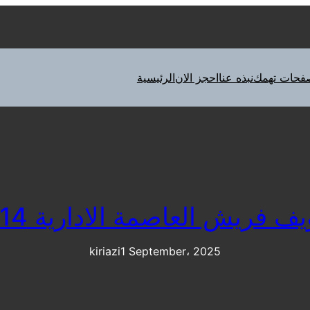
فحات تهمك
نبذه عنا
احجز الان
الرئيسية
ريش العاصمة الادارية 01010916814
kiriazi
1 September، 2025