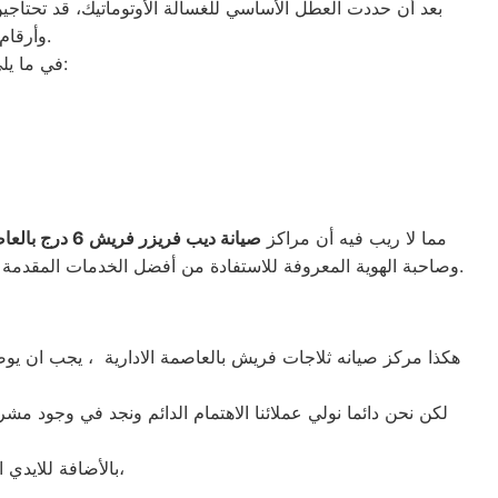
بعد أن حددت العطل الأساسي للغسالة الأوتوماتيك، قد تحتاجين 
وأرقام التليفونات الوهمية لشركات صيانة غير معروفة، ما قد يعرضك لعمليات النصب.
في ما يلي جمعنا لك أرقام صيانة الغسالة الأوتوماتيك لأشهر الماركات في العاصمة الادارية:
مما لا ريب فيه أن مراكز
صيانة ديب فريزر فريش
6 درج بالعاصمة الادارية
الواجهة المثالية للتعويل عليه والاستعانة به في ذلك العالم الكبير.
وصاحبة الهوية المعروفة للاستفادة من أفضل الخدمات المقدمة لإ
هكذا مركز صيانه ثلاجات فريش بالعاصمة الادارية ، يجب ان يوضح
لكن نحن دائما نولي عملائنا الاهتمام الدائم ونجد في وجود مش
بالأضافة للايدي المدربة صاحبة الخبرة في كافة اعطال ثلاجات فريش بجميع موديلاتها القديم منها والحديث،