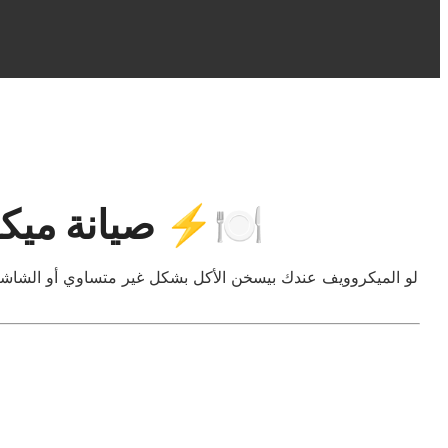
صيانة ميكروويف فريش المتخصصة في العاصمة الادارية ⚡🍽️
لو الميكروويف عندك بيسخن الأكل بشكل غير متساوي أو الشاشة