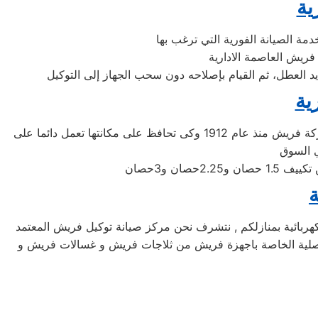
ية
ديد العطل، ثم القيام بإصلاحه دون سحب الجهاز إلى التوكيل
ية
شركة فريش اليابانيه من افضل الشركات التى توجد فى اسواق المكيفات وتوفر لنا افضل الاجهزه المنزليه التى تحتاجها، تأسست شركة فريش منذ عام 1912 وكى تحافظ على مكانتها تعمل دائما على
ة
تمد لصيانة اجهزة فريش الكهربائية بمنازلكم , نتشرف نحن مركز صيانة توكيل فريش المعتمد
ار الاصلية الخاصة باجهزة فريش من ثلاجات فريش و غسالات فريش و