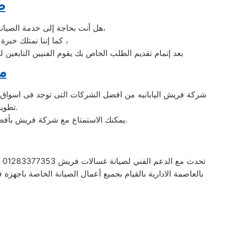
ص
هل أنت بحاجة إلى خدمة الصيانة الفورية لغسالة الأطباق فريش العاصمة الادارية لديك؟ نحن نمنحك خدمة الصيانة الفورية التي ترغب بها،
كما إننا نمتلك خبرة أكثر من 10 سنوات في خدمات إصلاحات كافة أنواع غسالات الأطباق فريش العاصمة الادارية ،
بعد إتمام تقديم الطلب الخاص بك يقوم الفنيين التابعين 
مر
تطوير الاجهزه التى تصنعها وتكون دقيقه ومتميزه لكى حتى تظل رقم 1 في السوق.
يمكنك الاستمتاع مع شركة فريش بأفضل عروض تكييف فريش والخصومات الدائمة على كافة الموديلات من تكييف 1.5 حصان و2.25حصان و3حصان.
ت
بالعاصمة الادارية بالقيام بجميع أعمال الصيانة الخاصة باجهز