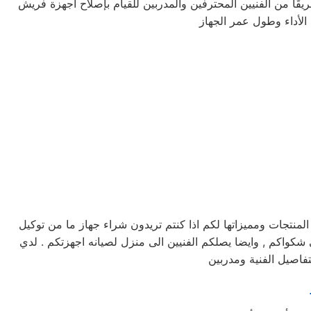
يقًا من الفنيين المحترفين والمدربين للقيام بإصلاح أجهزة فريش
تجات ومميزاتها لكم اذا كنتم تريدون شراء جهاز ما من توكيل
نه فريش خدمه 24 ساعه , فى تلقى شكواكم , وايضا يصلكم الفنيين الى منزل لصيانه اجهزتكم . لدي
فاصيل الفنية ومدربين