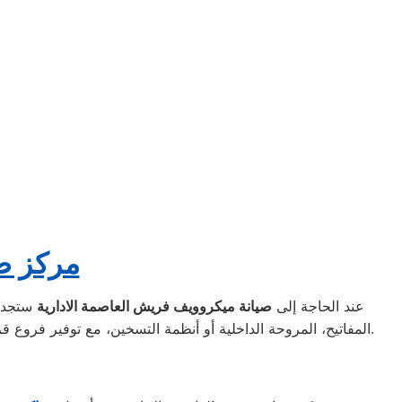
🔧 مركز
عند الحاجة إلى
صيانة ميكروويف فريش العاصمة الادارية
ستجد أ
المفاتيح، المروحة الداخلية أو أنظمة التسخين، مع توفير فروع قريبة لتسهيل الوصول السريع. كما يتم استخدام قطع غيار أصلية لضمان الأداء المثالي للميكروويف وإعادته للعمل بكفاءة كما كان من قبل.