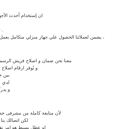
ان إستخدام أحدث الأجهز
» توافر قطع غيار فريش الاصلية في مركز صيانة فريش بالعاصمة الادارية .
يضمن لعملائنا الحصول علي جهاز منزلي متكامل يعمل بأعلى مستوى من الكفاءة التي ينتظرها عملائنا ولتعزيز الثقة في مركز صيانة فريش العاصمة الادارية المعتمد بالعاصمة الادارية ،
معنا نحن ضمان و اصلاح فريش الرسمي ب
و يُوفر ارقام اصلاح
من خلال تخفيض أسعار تلك الخدمات والبُعد التام عن التكاليف المالية باهظة الثمن.
لدي م
و يدر
لأن متابعة كاملة من مشرفى خطو
لكن اتصالك بنا
او عطل بسيط هو امر نقد