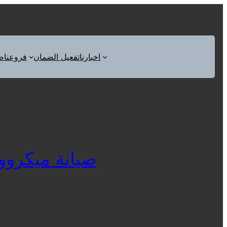
اخبارنا
تفعيل الضمان
فروعنا
ص
صيانة ميكروويف ف