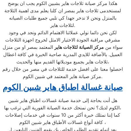
هكذا مركز صيانة ثلاجات هاير بشبين الكوم يجب ان يوضح
لمستخدمى ثلاجات هاير بمصر ان كلنا يعلم مدى اهمية الثلاجة
بالمنزل ونحن لا ندخر جهدا كي نلبي جميع طلبات الصيانه
لثلاجات هاير.
لكن نحن دائما نولي عملائنا الاهتمام الدائم ونجد في وجود
مشرفي مراقبة الجودة الاختيار الامثل لخروج اجهزة الثلاجات
سواء من
مركز الصيانة لثلاجات هاير
المعتمد بمصر او من منزل
العميل. بالأضافة للايدي المدربة صاحبة الخبرة في كافة اعطال
ثلاجات هاير بجميع موديلاتها القديم منها والحديث،
احصلوا معنا على افضل خدمة للثلاجات في مصر من خلال رقم
مركز صيانة هاير المعتمد في شبين الكوم.
صيانة غسالة اطباق هاير شبين الكوم
هل أنت بحاجة إلى خدمة صيانة غسالات اطباق هاير شبين
الكوم لديك؟ نحن نمنحك خدمة الصيانة الفورية التي ترغب بها،
كما إننا نمتلك خبرة أكثر من 10 سنوات في خدمات إصلاحات
كافة أنواع غسالات الأطباق هاير شبين الكوم ،
بعد إتمام تقديم الطلب الخاص بك يقوم الفنيين التابعين لـ