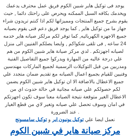
يوجد فى توكيل هاير شبين الكوم فريق عمل محترف يدعمك
ويخدمك بكافه السبل الممكنه ويحرص على راحتك دائما , حيث
يقوم بشرح جميع المنتجات ومميزاتها لكم اذا كنتم تريدون شراء
جهاز ما من توكيل هاير , كما يوجد فريق دعم فنى يقوم بصيانه
جميع الاجهزه الكهربائيه, كما توفر لكم مرلكز صيانه هاير خدمه
24 ساعه , فى تلقى شكواكم , وايضا يصلكم الفنيين الى منزل
لصيانه اجهزتكم . لدي مركز صيانة هاير شبين الكوم من هم
علي درجة عاليه من المهارة ويدركوا جميع التفاصيل الفنية
ومدربين من قبل التوكيلات الرسمية لجميع الماركات مهندسين
وفنيين للقيام بجميع اعمال الصيانه مع تقديم ضمان متجدد علي
جميع الاعطال بالاضافة الا ان توكيل هاير شبين الكوم يضمن
لكم حصولكم علي صيانه مجانية في حالة حدوث اي من
الاعطال الغير متوقعة نتيجة الصيانة معنا سوف تكون اجهزتكم
في امان وسوف تحصل علي صيانه وتغير لاي من قطع الغيار
عند الضرورة .
نعمل ايضا علي
توكيل يونيون اير
و
توكيل سامسونج
مركز صيانة هاير في شبين الكوم