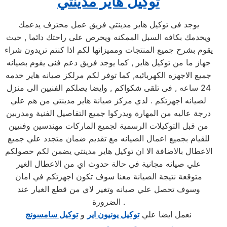
توكيل هاير مدينتي
يوجد فى توكيل هاير مدينتي فريق عمل محترف يدعمك
ويخدمك بكافه السبل الممكنه ويحرص على راحتك دائما , حيث
يقوم بشرح جميع المنتجات ومميزاتها لكم اذا كنتم تريدون شراء
جهاز ما من توكيل هاير , كما يوجد فريق دعم فنى يقوم بصيانه
جميع الاجهزه الكهربائيه, كما توفر لكم مرلكز صيانه هاير خدمه
24 ساعه , فى تلقى شكواكم , وايضا يصلكم الفنيين الى منزل
لصيانه اجهزتكم . لدي مركز صيانة هاير مدينتي من هم علي
درجة عاليه من المهارة ويدركوا جميع التفاصيل الفنية ومدربين
من قبل التوكيلات الرسمية لجميع الماركات مهندسين وفنيين
للقيام بجميع اعمال الصيانه مع تقديم ضمان متجدد علي جميع
الاعطال بالاضافة الا ان توكيل هاير مدينتي يضمن لكم حصولكم
علي صيانه مجانية في حالة حدوث اي من الاعطال الغير
متوقعة نتيجة الصيانة معنا سوف تكون اجهزتكم في امان
وسوف تحصل علي صيانه وتغير لاي من قطع الغيار عند
الضرورة .
نعمل ايضا علي
توكيل يونيون اير
و
توكيل سامسونج