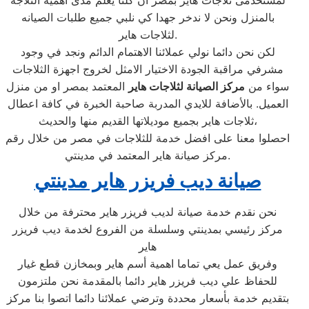
لمستخدمى ثلاجات هاير بمصر ان كلنا يعلم مدى اهمية الثلاجة
بالمنزل ونحن لا ندخر جهدا كي نلبي جميع طلبات الصيانه
لثلاجات هاير.
لكن نحن دائما نولي عملائنا الاهتمام الدائم ونجد في وجود
مشرفي مراقبة الجودة الاختيار الامثل لخروج اجهزة الثلاجات
سواء من
مركز الصيانة لثلاجات هاير
المعتمد بمصر او من منزل
العميل. بالأضافة للايدي المدربة صاحبة الخبرة في كافة اعطال
ثلاجات هاير بجميع موديلاتها القديم منها والحديث،
احصلوا معنا على افضل خدمة للثلاجات في مصر من خلال رقم
مركز صيانة هاير المعتمد في مدينتي.
صيانة ديب فريزر هاير مدينتي
نحن نقدم خدمة صيانة لديب فريزر هاير محترفة من خلال
مركز رئيسي بمدينتي وسلسلة من الفروع لخدمة ديب فريزر
هاير
وفريق عمل يعي تماما اهمية أسم هاير وبمخازن قطع غيار
للحفاظ علي ديب فريزر هاير دائما بالمقدمة نحن ملتزمون
بتقديم خدمة بأسعار محددة وترضي عملائنا دائما اتصوا بنا مركز