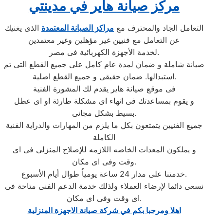
مركز صيانة هاير في مدينتي
التعامل الجاد والمحترف مع
مراكز الصيانة المعتمدة
الذى يغنيك
عن التعامل مع فنيين غير مؤهلين وغير معتمدين
لخدمة الأجهزة الكهربائية فى مصر.
صيانة شاملة و ضمان لمدة عام كامل على جميع القطع التى تم
استبدالها. ضمان حقيقى و جميع القطع اصلية.
فى موقع صيانة هاير يقدم لك المشورة الفنية
و يقوم بمساعدتك فى انهاء اى مشكلة طارئة او اى عطل
بسيط بشكل مجانى.
جميع الفنيين يتمتعون بكل ما يلزم من المهارات والدراية الفنية
الكاملة
و يملكون المعدات الخاصه اللازمه للإصلاح المنزلى فى اى
وقت وفى اى مكان.
خدمتنا على مدار 24 ساعة يومياُ طوال أيام الأسبوع.
نسعى دائما لإرضاء العملاء ولذلك خدمة الدعم الفنى متاحة فى
اى وقت وفى اى مكان.
اهلا ومرحبا بكم في شركة صيانة الاجهزة المنزلية