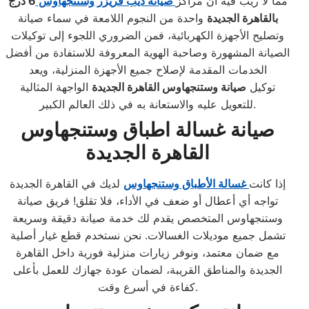
مما لا ريب فيه أن مراكز
صيانة ديب فريزر وستنجهاوس
6 درج
بالقاهرة الجديدة
واحدة من النجوم اللامعة في سماء صيانة
وتصليح الأجهزة الكهربائية، فمن الضروري اللجوء إلى توكيلات
الصيانة المشهورة وصاحبة الهوية المعروفة للاستفادة من أفضل
الخدمات المقدمة لإصلاح جميع الأجهزة المنزلية، ويعد
توكيل
صيانة وستنجهاوس القاهرة الجديدة
الواجهة المثالية
للتعويل عليه والاستعانة به في ذلك العالم الكبير.
صيانة غسالة اطباق وستنجهاوس
القاهرة الجديدة
إذا كانت
غسالة الأطباق وستنجهاوس
لديك في القاهرة الجديدة
تواجه أي أعطال أو ضعف في الأداء، فلا تقلق! فريق صيانة
وستنجهاوس المتخصص يقدم لك خدمة صيانة دقيقة وسريعة
تشمل جميع موديلات الغسالات. نحن نستخدم قطع غيار أصلية
مع ضمان معتمد، ونوفر زيارات منزلية فورية داخل القاهرة
الجديدة والمناطق القريبة، لضمان عودة جهازك للعمل بأعلى
كفاءة في أسرع وقت.