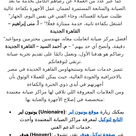
كما عبّر عدد من العملاء عن رضاهم الكامل بخدمة ما بعد
الصيانة والمتابعة المستمرة لضمان عمل الأجهزة بكفاءة عالية.
“طلبت صيانة للغسالة، وجاء الفني في نفس اليوم، الجهاز
اشتغل بكفاءة تانية، خدمة ممتازة فعلًا!” –
أ. منى إبراهيم –
القاهرة الجديدة
“أفضل مركز صيانة اتعاملت معاه، مهندسين محترمين ومواعيد
دقيقة، وأنصح أي حد بيهم.” –
م. أحمد السيد – القاهرة الجديدة
رضاكم هو هدفنا الأول، ونعمل دائمًا على تقديم تجربة صيانة
ترتقي لتوقعاتكم.
تتميز خدمات صيانة وستنجهاوس القاهرة الجديدة في مصر
بالاحترافية والجودة العالية، حيث يمكن للعملاء الوثوق بأن
أجهزتهم في أيدي ذوي الخبرة والكفاءة
ومن العلامات المعروفة اللي تلاقي لها مراكز صيانة معتمدة
متخصصة في إصلاح الأجهزة والعناية بها:
: يمكنك زيارة
موقع يونيون اير
(Unionaire)
يونيون اير
التابع لتوكيل
لمعرفة مراكز الصيانة المعتمدة وأحدث
خدمات الدعم الفني.
: عبر
صفحة توكيل هوفر
تقدر تشوف
(Hoover)
هوفر