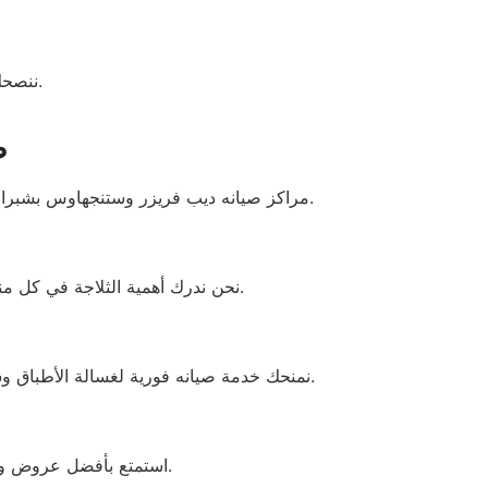
ننصحك بالتأكد من الأرقام الرسمية لتجنب الشركات الوهمية المنتشرة على الإنترنت.
ص
مراكز صيانه ديب فريزر وستنجهاوس بشبرا الخيمة من أبرز المراكز المعروفة في مجال الصيانة. نقدم حلولاً موثوقة لجميع الأعطال باستخدام قطع الغيار الأصلية.
نحن ندرك أهمية الثلاجة في كل منزل. لذلك نقدم صيانة احترافية تشمل كل الأعطال، تحت إشراف مشرفي الجودة وخبراء الصيانة المعتمدين.
نمنحك خدمة صيانه فورية لغسالة الأطباق وستنجهاوس شبرا الخيمة. فريقنا ذو خبرة تفوق 10 سنوات، ويقوم بمعاينة الأعطال في المنزل دون الحاجة لنقل الجهاز.
استمتع بأفضل عروض وخصومات تكييفات وستنجهاوس من 1.5 إلى 3 حصان. نقدم صيانة شاملة مع ضمان وقطع أصلية.