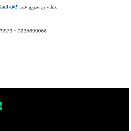
والاستفسارات عبر مركز اتصال موحد، يعمل بكفاءة عالية على مدار الساعة.
📞 01207619993 نظام رد سريع على
كافة الش
279973 – 0235699066
اح