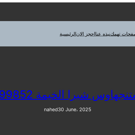
فحات تهمك
نبذه عنا
احجز الان
الرئيسية
هاوس شبرا الخيمة 01210999852
nahed
30 June، 2025