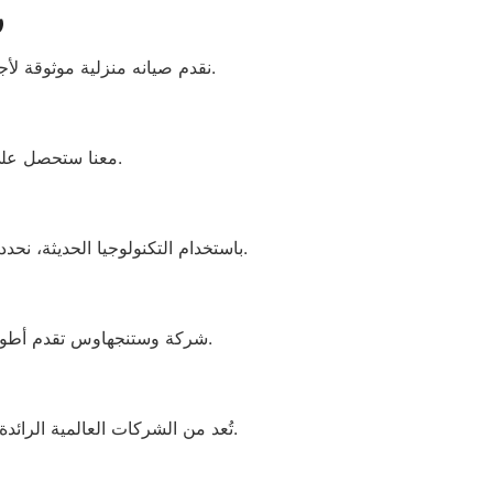
ر
📞 01283377353 نقدم صيانه منزلية موثوقة لأجهزة وستنجهاوس بجميع أنواعها، مع توافر جميع قطع الغيار الأصلية وضمان معتمد.
معنا ستحصل على صيانة عالية الجودة بأسعار مناسبة، مع متابعة مستمرة واستجابة فورية لأي طارئ فني.
باستخدام التكنولوجيا الحديثة، نحدد العطل بدقة ونوفر التكاليف على العميل. نستخدم فقط قطع الغيار الأصلية، لضمان أداء طويل الأمد للجهاز.
شركة وستنجهاوس تقدم أطول فترة ضمان على الأجهزة وقطع الغيار الأصلية، مع حماية شاملة ضد عيوب التصنيع وتكاليف الإصلاح.
تُعد من الشركات العالمية الرائدة في تصنيع الأجهزة المنزلية. تضم العديد من الشركات تحت علامتها التجارية وتنتشر خدماتها في كل مكان.