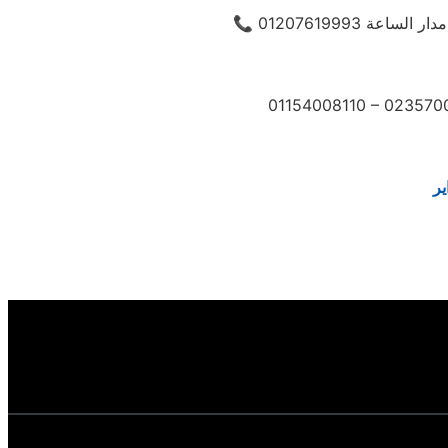
01154008110 – 023570
ير