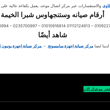
كاوى
أرقام صيانه وستنجهاوس شبرا الخيمة
0994 – 0235700997 – 01010916814 01112124913 – 01092
شاهد أيضًا
لدينا ايضا
مركز صيانة اجهزة سامسونج
–
مركز صيانة اجهزة يونيون ا
جز موعدك الان