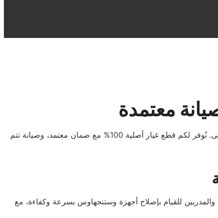
يانة معتمدة
مع مركز صيانة وستنجهاوس شبرا الخيمة، أصبح الحصول على خدمة صيانة موثوقة وسريعة للأجهزة المنزلية أسهل من أي وقت مضى. نُوفر لكم قطع غيار أصلية 100% مع ضمان معتمد، وصيانة تتم
 والمدربين للقيام بإصلاح أجهزة وستنجهاوس بسرعة وكفاءة، مع