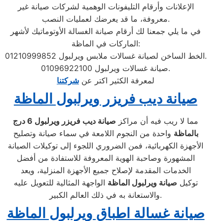
الإعلانات وأرقام التليفونات الوهمية لشركات صيانة غير
معروفة، ما قد يعرضك لعمليات النصب.
في ما يلي جمعنا لك أرقام صيانة الغسالة الأوتوماتيك لأشهر
الماركات في الماظة:
الخط الساخن لصيانة غسالات ملابس ويرلبول 01210999852.
صيانة غسالات ويرلبول 01096922100.
لمعرفة الكثير اكتر عن
شركتنا
صيانة ديب فريزر ويرلبول الماظة
مما لا ريب فيه أن مراكز
صيانة ديب فريزر ويرلبول
6 درج
بالماظة
واحدة من النجوم اللامعة في سماء صيانة وتصليح
الأجهزة الكهربائية، فمن الضروري اللجوء إلى توكيلات الصيانة
المشهورة وصاحبة الهوية المعروفة للاستفادة من أفضل
الخدمات المقدمة لإصلاح جميع الأجهزة المنزلية، ويعد
توكيل
صيانة ويرلبول الماظة
الواجهة المثالية للتعويل عليه
والاستعانة به في ذلك العالم الكبير.
صيانة غسالة اطباق ويرلبول الماظة