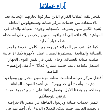
آراء عملائنا
نفتخر بثقة عملائنا الكرام الذين شاركونا تجاربهم الإيجابية بعد
الاستفادة من خدمات مركز صيانة وستنجهلوس الماظة.
يُشيد الكثير منهم بسرعة الاستجابة وجودة الصيانة والدقة في
المواعيد، بالإضافة إلى احترافية الفنيين وحرصهم على استخدام
قطع غيار أصلية.
كما عبّر عدد من العملاء عن رضاهم الكامل بخدمة ما بعد
الصيانة والمتابعة المستمرة لضمان عمل الأجهزة بكفاءة عالية.
“طلبت صيانة للغسالة، وجاء الفني في نفس اليوم، الجهاز
اشتغل بكفاءة تانية، خدمة ممتازة فعلًا!” –
أ. منى إبراهيم –
الماظة
“أفضل مركز صيانة اتعاملت معاه، مهندسين محترمين ومواعيد
دقيقة، وأنصح أي حد بيهم.” –
م. أحمد السيد – الماظة
رضاكم هو هدفنا الأول، ونعمل دائمًا على تقديم تجربة صيانة
ترتقي لتوقعاتكم.
تتميز خدمات صيانة ويرلبول الماظة في مصر بالاحترافية
والجودة العالية، حيث يمكن للعملاء الوثوق بأن أجهزتهم في