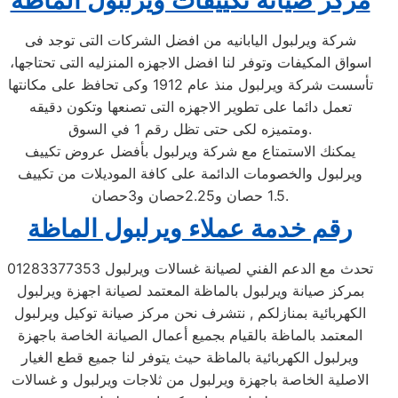
مركز صيانة تكييفات ويرلبول الماظة
شركة ويرلبول اليابانيه من افضل الشركات التى توجد فى
اسواق المكيفات وتوفر لنا افضل الاجهزه المنزليه التى تحتاجها،
تأسست شركة ويرلبول منذ عام 1912 وكى تحافظ على مكانتها
تعمل دائما على تطوير الاجهزه التى تصنعها وتكون دقيقه
ومتميزه لكى حتى تظل رقم 1 في السوق.
يمكنك الاستمتاع مع شركة ويرلبول بأفضل عروض تكييف
ويرلبول والخصومات الدائمة على كافة الموديلات من تكييف
1.5 حصان و2.25حصان و3حصان.
رقم خدمة عملاء ويرلبول الماظة
تحدث مع الدعم الفني لصيانة غسالات ويرلبول 01283377353
بمركز صيانة ويرلبول بالماظة المعتمد لصيانة اجهزة ويرلبول
الكهربائية بمنازلكم , نتشرف نحن مركز صيانة توكيل ويرلبول
المعتمد بالماظة بالقيام بجميع أعمال الصيانة الخاصة باجهزة
ويرلبول الكهربائية بالماظة حيث يتوفر لنا جميع قطع الغيار
الاصلية الخاصة باجهزة ويرلبول من ثلاجات ويرلبول و غسالات