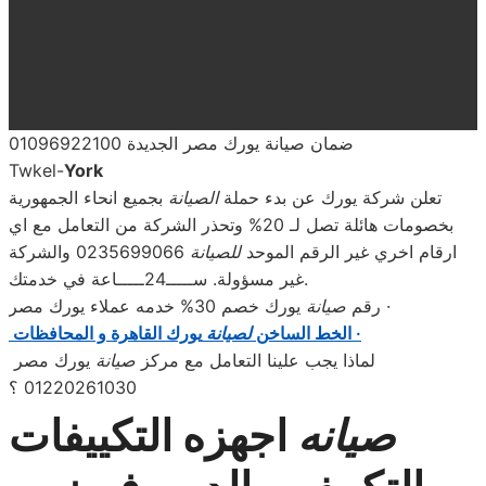
ضمان صيانة يورك مصر الجديدة 01096922100
Twkel-
York
تعلن شركة يورك عن بدء حملة
الصيانة
بجميع انحاء الجمهورية
بخصومات هائلة تصل لـ 20% وتحذر الشركة من التعامل مع اي
ارقام اخري غير الرقم الموحد
للصيانة
0235699066 والشركة
غير مسؤولة. ســـــ24ـــــاعة في خدمتك.
يورك خصم 30% خدمه عملاء يورك مصر ·
رقم
صيانة
يورك القاهرة و المحافظات ·
الخط الساخن
لصيانة
لماذا يجب علينا التعامل مع مركز
صيانة
يورك مصر
01220261030 ؟
صيانه
اجهزه التكييفات