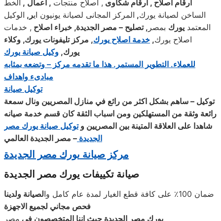
ارقام اصلاح , ارقام شكاوى
, اصلاح منتجات
,
اعمال
,
الخط
الساخن لصيانة يورك
,
المركز المجانى لصيانة يونيون اي
ر
,
الوكيل
المعتمد
يورك
بمصر
,
تصليح – مصر الجديدة, خبراء اصلاح
, خدمات
اصلاح يورك
,
خدمة اصلاح
يورك
,
مركز تليفونات
يورك
, وكلاء
يورك
,
وكيل صيانة يورك
للعملاء. التطوير المستمر. هذا ما تقدمه مركز – وتضعه بمثابه
مبادىء واهداف
توكيل صيانة
توكيل – ساهم بشكل اكثر من رائع في منازل المصريين ونال سمعة
رائعة وثقة من المستهلكين ومن اسباب الثقة كان قسم خدمة صيانه
شاهدا على العلاقة المتينة بين المصريين و
توكيل صيانة يورك مصر
الجديدة
–
مصر الجديدة العالمي
مركز صيانة
يورك
مصر الجديدة
صيانة تكييفات يورك مصر الجديدة
ضمان 100٪ على كافة قطع الغيار لمدة عام كامل وا
لصيانة ولدينا
فحص مجاني لجميع الاجهزة
يورك
مصر الجديدة حيث اننا المتخصصون في
مصر