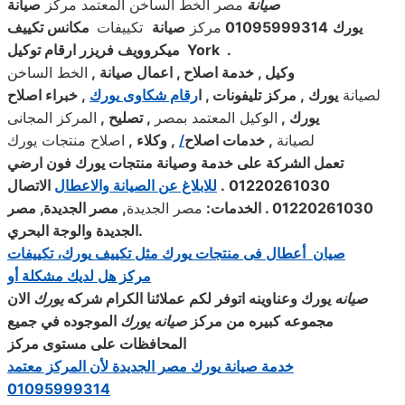
صيانة
مصر الخط الساخن المعتمد مركز
صيانة
يورك
01095999314
مركز
صيانة
تكييفات
مكانس تكييف
.
York
ميكروويف فريزر ارقام توكيل
وكيل , خدمة اصلاح , اعمال صيانة
,
الخط الساخن
لصيانة
يورك
,
مركز تليفونات , ا
رقام شكاوى
يورك
,
خبراء اصلاح
يورك
,
الوكيل المعتمد بمصر
,
تصليح
,
المركز المجانى
لصيانة
,
خدمات اصلاح
/
,
وكلاء
,
اصلاح منتجات يورك
تعمل الشركة على خدمة وصيانة منتجات
يورك
فون ارضي
01220261030
.
للابلاغ عن الصيانة والاعطال
الاتصال
01220261030 . الخدمات
:
مصر الجديدة
,
مصر الجديدة, مصر
.
الجديدة والوجة البحري
صيان أعطال فى منتجات
يورك
مثل تكييف
يورك
، تكييفات
مركز هل لديك مشكلة أو
صيانه
يورك
وعناوينه اتوفر لكم عملائنا الكرام شركه
يورك
الان
مجموعه كبيره من مركز
صيانه
يورك
الموجوده في جميع
المحافظات على مستوى مركز
خدمة صيانة
يورك
مصر الجديدة
لأن المركز معتمد
01095999314