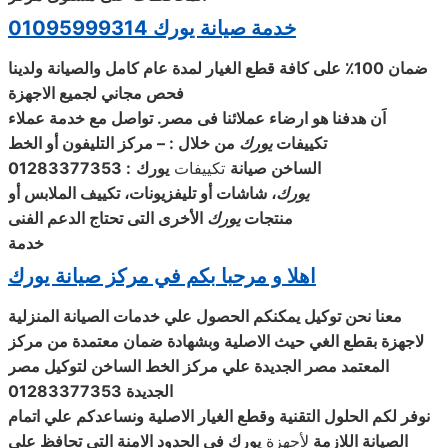
خدمة صيانة يورك 01095999314
ضمان 100٪ على كافة قطع الغيار لمدة عام كامل والصيانة ولدينا
فحص مجاني لجميع الاجهزة
اَن هدفنا هو ارضاء عملائنا فى مصر. تواصل مع خدمة عملاء
تكييفات
يورك
من خلال : – مركز التليفون أو الخط
الساخن
صيانة
تكييفات
يورك
: 01283377353
يورك
، شاشات أو تليفزيونات، تكييف الملابس أو
منتجات
يورك
الأخرى التى تحتاج الدعم الفنى
خدمة
اهلا و مرحبا بكم في مركز صيانة يورك
معنا نحن توكيل يمكنكم الحصول علي خدمات الصيانة المنزلية
لاجهزة بقطع الغي حيث الاصلية وبشهادة ضمان معتمدة من مركز
المعتمد مصر الجديدة علي مركز الخط الساخن لتوكيل مصر
الجديدة 01283377353
نوفر لكم الحلول التقنية وقطع الغيار الاصلية ونساعدكم علي اتمام
الصيانة اللازمة
لأجهزة
يورك
في الحدود الامنة التي تحافظ علي