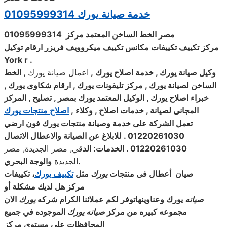
خدمة صيانة
يورك
01095999314
مصر الخط الساخن المعتمد مركز 01095999314
مركز تكييف تكييفات مكانس تكييف ميكروويف فريزر ارقام توكيل
York
r .
وكيل صيانة
يورك
, خدمة اصلاح
يورك
,
اعمال صيانة يورك
,
الخط
الساخن لصيانة
يورك
, مركز تليفونات
يورك
, ارقام شكاوى
يورك
,
خبراء اصلاح
يورك
, الوكيل المعتمد
يورك
بمصر , تصليح , المركز
المجانى لصيانة , خدمات اصلاح , وكلاء
,
اصلاح منتجات
يورك
تعمل الشركة على خدمة وصيانة منتجات
يورك
فون ارضي
01220261030 . للابلاغ عن الصيانة والاعطال الاتصال
01220261030 . الخدمات: الد
قي, مصر الجديدة, مصر
.
الجديدة
والوجة البحري
صيان أعطال فى منتجات
يورك
مثل
تكييف يورك
، تكييفات
مركز هل لديك مشكلة أو
صيانه
يورك
وعناوينهاتوفر لكم عملائنا الكرام شركه
يورك
الان
مجموعه كبيره من مركز
صيانه
يورك
الموجوده في جميع
المحافظات على مستوى مركز