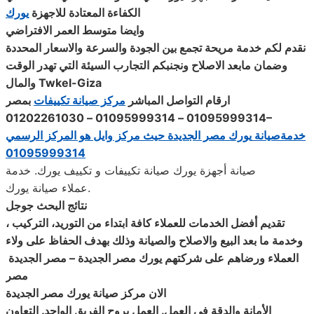
الكفاءة المعتادة للاجهزة
يورك
وايضا متوسط العمر الافتراضي
نقدم لكم خدمة مريحة تجمع بين الجودة والسرعة والاسعار المحددة
وضمان مابعد الاصلاح ونجنبكم التجارب السيئة التي تهدر الوقت
Twkel-Giza
والمال
ارقام التواصل المباشر
مركز صيانة تكييفات
بمصر
01095999314 – 01095999314 – 01202261030
–
خدمةصيانة
يورك
مصر الجديدة حيث مركز وايل هو المركز الرسمي
01095999314
صيانة أجهزة يورك صيانة تكييفات و تكييف يورك. خدمة
عملاء صيانة يورك.
نتائج البحث جوجل
تقديم أفضل الخدمات للعملاء كافة ابتداء من التوريد، التركيب ،
وخدمة ما بعد البيع والاصلاح والصيانة وذلك بهدف الحفاظ على ولاء
العملاء ورضاهم على شركتهم
يورك
مصر الجديدة – مصر الجديدة
مصر
الان مركز صيانة
يورك
مصر الجديدة
الأمانة والدقة في العمل. العمل بروح الفريق الواحد. التعاون