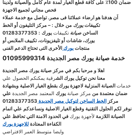
ضمان 100٪ على كافة قطع الغيار لمدة عام كامل والصيانة ولدينا
فحص مجاني لجميع الاجهزة
اَن هدفنا هو ارضاء عملائنا فى مصر. تواصل مع خدمة عملاء
تكييفات
يورك
من خلال : – مركز التليفون أو الخط
الساخن
صيانة
تكييفات
يورك
: 01283377353
يورك
، شاشات أو تليفزيونات، تكييف الملابس أو
منتجات
يورك
الأخرى التى تحتاج الدعم الفنى
خدمة صيانة يورك مصر الجديدة 01095999314
اهلا و مرحبا بكم في مركز صيانة
يورك
مصر الجديدة
معنا نحن توكيل
يورك
الش
رقية يمكنكم الحصول علي
خدمات
الصيانة المنزلية لاجهزة
يورك
بقطع الغيار الاصلية وبشهادة
ضمان معتمدة من
مركز صيانة
يورك
المعتمد مصر الجديدة
علي
مركز
الخط الساخن لتوكيل مصر الجديدة
01283377353
نوفر لكم الحلول التقنية وقطع الغيار الاصلية ونساعدكم علي اتمام
الصيانة اللازمة
لأجهزة يورك
في الحدود الامنة التي تحافظ علي
الكفاءة المعتادة
للاجهزة
يورك
وايضا متوسط العمر الافتراضي