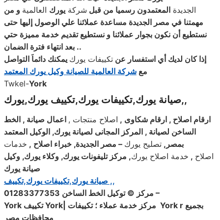
الجديدة
المعتمدون رسميا من قبل
شركة
يورك
العالمية
و من
مهمتنا في مصر الجديدة مساعدة عملائنا علي الوصول إليها حتى
نستطيع أن نكون بجوار عملائنا و نستطيع تقديم خدمة مميزة حتي
..
بعد انتهاء فترة الضمان
إذا كان لديك أي استفسار عن
تكييفات يورك
يمكنك دائماَ التواصل
مع
شركة العالمية للصيانة وكيل
يورك
المعتمد
Twkel-
York
,,
صيانة يورك,تكييفات يورك,تكييف يورك,يورك
ارقام اصلاح , ارقام شكاوى
,
اصلاح منتجات ,
اعمال صيانة , الخط
الساخن لصيانة , المركز المجانى لصيانة
يورك
, الوكيل المعتمد
بمصر
,
تصليح يورك
–
مصر الجديدة, خبراء اصلاح
,
خدمات
اصلاح
,
خدمة اصلاح يورك
,
مركز تليفونات
يورك
, وكلاء
يورك
, وكيل
صيانة
يورك
,تكييف ,,
صيانة
يورك
,تكييفات
يورك
–
مركز © توكيل الخط الساخن 01283377353
بجميع
r
York
مركز خدمة عملاء ؛ تكييفات
|
York
تكييف
York
محافظات مصر