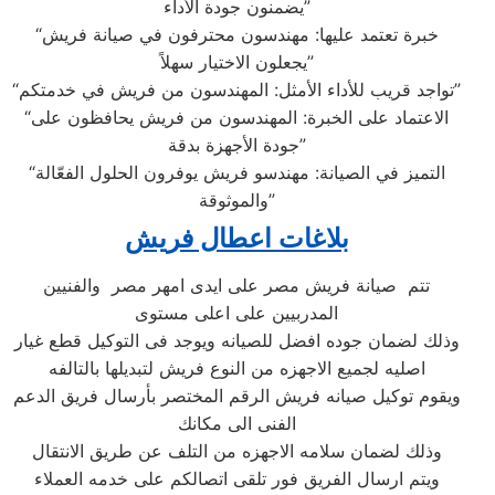
يضمنون جودة الأداء”
“خبرة تعتمد عليها: مهندسون محترفون في صيانة فريش
يجعلون الاختيار سهلاً”
“تواجد قريب للأداء الأمثل: المهندسون من فريش في خدمتكم”
“الاعتماد على الخبرة: المهندسون من فريش يحافظون على
جودة الأجهزة بدقة”
“التميز في الصيانة: مهندسو فريش يوفرون الحلول الفعّالة
والموثوقة”
بلاغات اعطال فريش
تتم صيانة فريش مصر على ايدى امهر مصر والفنيين
المدربيين على اعلى مستوى
وذلك لضمان جوده افضل للصيانه ويوجد فى التوكيل قطع غيار
اصليه لجميع الاجهزه من النوع فريش لتبديلها بالتالفه
ويقوم توكيل صيانه فريش الرقم المختصر بأرسال فريق الدعم
الفنى الى مكانك
وذلك لضمان سلامه الاجهزه من التلف عن طريق الانتقال
ويتم ارسال الفريق فور تلقى اتصالكم على خدمه العملاء