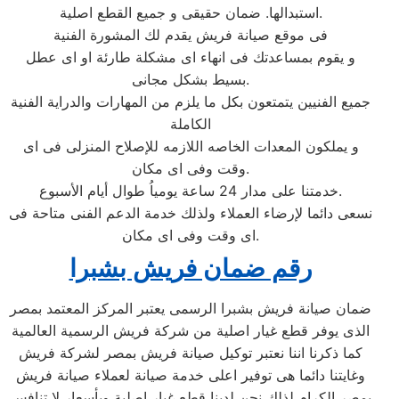
استبدالها. ضمان حقيقى و جميع القطع اصلية.
فى موقع صيانة فريش يقدم لك المشورة الفنية
و يقوم بمساعدتك فى انهاء اى مشكلة طارئة او اى عطل
بسيط بشكل مجانى.
جميع الفنيين يتمتعون بكل ما يلزم من المهارات والدراية الفنية
الكاملة
و يملكون المعدات الخاصه اللازمه للإصلاح المنزلى فى اى
وقت وفى اى مكان.
خدمتنا على مدار 24 ساعة يومياُ طوال أيام الأسبوع.
نسعى دائما لإرضاء العملاء ولذلك خدمة الدعم الفنى متاحة فى
اى وقت وفى اى مكان.
رقم ضمان فريش بشبرا
ضمان صيانة فريش بشبرا الرسمى يعتبر المركز المعتمد بمصر
الذى يوفر قطع غيار اصلية من شركة فريش الرسمية العالمية
كما ذكرنا اننا نعتبر توكيل صيانة فريش بمصر لشركة فريش
وغايتنا دائما هى توفير اعلى خدمة صيانة لعملاء صيانة فريش
بمصر الكرام لذلك نحن لدينا قطع غيار اصلية وبأسعار لا تنافس