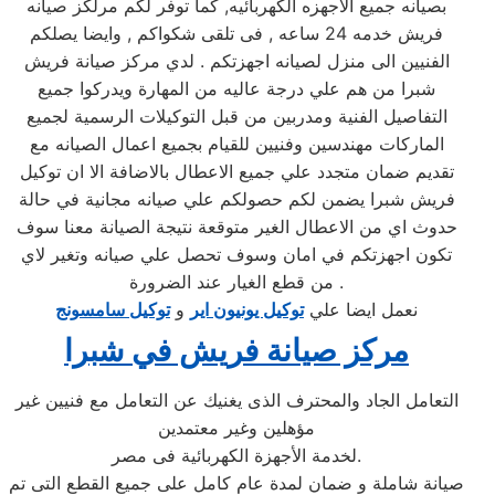
بصيانه جميع الاجهزه الكهربائيه, كما توفر لكم مرلكز صيانه
فريش خدمه 24 ساعه , فى تلقى شكواكم , وايضا يصلكم
الفنيين الى منزل لصيانه اجهزتكم . لدي مركز صيانة فريش
شبرا من هم علي درجة عاليه من المهارة ويدركوا جميع
التفاصيل الفنية ومدربين من قبل التوكيلات الرسمية لجميع
الماركات مهندسين وفنيين للقيام بجميع اعمال الصيانه مع
تقديم ضمان متجدد علي جميع الاعطال بالاضافة الا ان توكيل
فريش شبرا يضمن لكم حصولكم علي صيانه مجانية في حالة
حدوث اي من الاعطال الغير متوقعة نتيجة الصيانة معنا سوف
تكون اجهزتكم في امان وسوف تحصل علي صيانه وتغير لاي
من قطع الغيار عند الضرورة .
نعمل ايضا علي
توكيل يونيون اير
و
توكيل سامسونج
مركز صيانة فريش في شبرا
التعامل الجاد والمحترف الذى يغنيك عن التعامل مع فنيين غير
مؤهلين وغير معتمدين
لخدمة الأجهزة الكهربائية فى مصر.
صيانة شاملة و ضمان لمدة عام كامل على جميع القطع التى تم