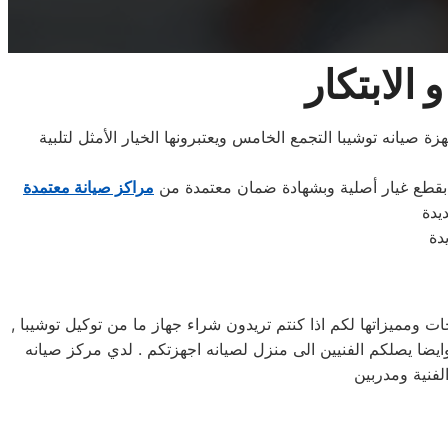
الابتكار
ة صيانه توشيبا التجمع الخامس ويعتبرونها الخيار الأمثل لتلبية
 بقطع غيار أصلية وبشهادة ضمان معتمدة من
مراكز صيانة معتمدة
مميزاتها لكم اذا كنتم تريدون شراء جهاز ما من توكيل توشيبا ,
24 ساعه , فى تلقى شكواكم , وايضا يصلكم الفنيين الى منزل لصيانه اجهزتكم . لدي مركز صيانه
لفنية ومدربين