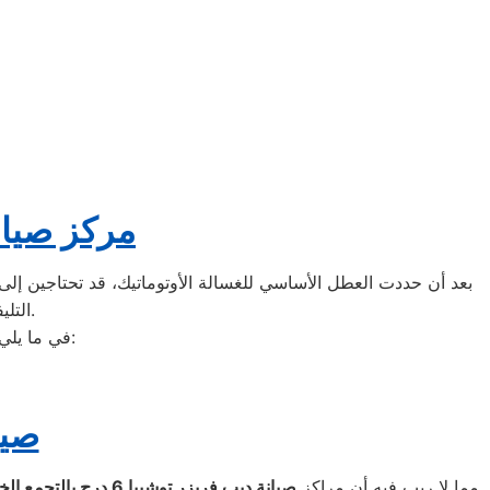
مركز صيان
بعد أن حددت العطل الأساسي للغسالة الأوتوماتيك، قد تحتاجين إلى ط
التليفونات الوهمية لشركات صيانة غير معروفة، ما قد يعرضك لعمليات النصب.
في ما يلي جمعنا لك أرقام صيانة الغسالة الأوتوماتيك لأشهر الماركات في التجمع الخامس:
صيا
مما لا ريب فيه أن مراكز
صيانة ديب فريزر توشيبا
6
درج بالتجمع ال