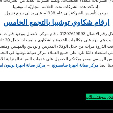
إذ تتّحد هذه الشركات تحت العلامة التجاريّة لـ توشيبا ،
ويعود تأسيس الشركة إلى عام 1938م على يد لي بيونغ تشول،
ارقام شكاوي توشيبا بالتجمع الخامس
 01207619993 ، قام مركز الاتصال بتوحيد قنوات الاتصال
 الذروة مرات من خلال الوكلاء المدربين والوديين والمهنيين ومتعد
لى استعداد دائمًا للرد على جميع العملاء مركز صيانة توشيبا فى التج
مس الرسمي بمصر يمكنكم الحصول علي خدمات الصيانة المنزلية للاجهزة
دينا ايضا
مركز صيانة اجهزة سامسونج
–
مركز صيانة اجهزة يونيون اير
جز موعدك الان