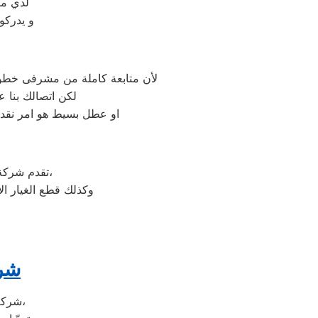
لدي مر
و يدركو
لأن متابعة كاملة من مشرفى خطوط 
لكن اتصالك بنا 
او عطل بسيط هو امر نقدر
على جميع الأجهزة المنزلية،
تقدم شرك
وكذلك قطع الغيار ا
شرك
شركة توشيبا هي شركة توجد في دولة كوريا الجنوبيّة، وتحديداً في مدينة سيؤول،