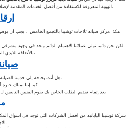
الواجهة المثالية للتعويل عليه والاستعانة به في ذلك العالم الكبير.
الهوية المعروفة للاستفادة من أفضل الخدمات المقدمة لإصلاح
ارقا
هكذا مركز صيانه ثلاجات توشيبا بالتجمع الخامس ، يجب ان يوضح 
لكن نحن دائما نولي عملائنا الاهتمام الدائم ونجد في وجود مشرفي مراقبة الجودة الاختيار الامثل لخروج اجهزة الثلاجات سواء من مركز الصيانه لثلاجات توشيبا المعتمد بالتجمع الخامس او من منزل العميل.
بالأضافة للايدي المدربة صاحبة الخبرة في كافة اعطال ثلاجات توشيبا بجميع موديلاتها القديم منها والحديث،
صيانة
هل أنت بحاجة إلى خدمة الصيانة الفورية لغسالة الأطباق توشيبا التجمع الخامس لديك؟ نحن نمنحك خدمة الصيانة الفورية التي ترغب بها،
كما إننا نمتلك خبرة أكثر من 10 سنوات في خدمات إصلاحات كافة أنواع غسالات الأطباق توشيبا التجمع الخامس ،
بعد إتمام تقديم الطلب الخاص بك يقوم الفنيين التابعين ل
مر
الاجهزه التى تصنعها وتكون دقيقه ومتميزه لكى حتى تظل رقم 1 في السوق.