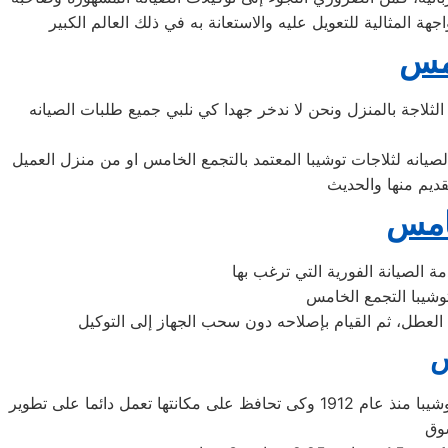
امس
ثلاجة بالمنزل ونحن لا ندخر جهدا كي نلبي جميع طلبات الصيانه
خامس
د العطل، ثم القيام بإصلاحه دون سحب الجهاز إلى التوكيل
س
شركة توشيبا اليابانيه من افضل الشركات التى توجد فى اسواق المكيفات وتوفر لنا افضل الاجهزه المنزليه التى تحتاجها، تأسست شركة توشيبا منذ عام 1912 وكى تحافظ على مكانتها تعمل دائما على تطوير