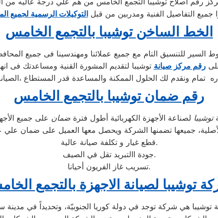
كز رقم اصلاح توشيبا التجمع الخامس من هم علي درجة عاليه من ال
ا جميع التفاصيل الفنية ومدربين من قبل
التوكيلات الرسمية لجميع ال
الخط الساخن توشيبا بالتجمع الخامس
السير للتنسيق التام مع جميع عملائنا ومهندسينا فى جميع المحاف
على
رقم مركز صيانة
توشيبا لتقديم المشورة القنية ومساعدتك فى انه
ه تمام ونقدم لك الحلول الممكنة والمساعدة قدر المستطاع ،الصيانة
رقم ضمان توشيبا بالتجمع الخامس
ة
توشيبا
لصناعة الأجهزة الكهربائية أطول فترة
ضمان
لأصلية، جميعها تضمنها الشركة ويحصل معها العميل على ضمان علي عي
قطع غيار و تكلفة صيانة عالية.
جودة االتبريد تقل في الصيف.
تسريب غاز الفريون أحيانا.
ة توشيبا لصيانة الاجهزة بالتجمع الخا