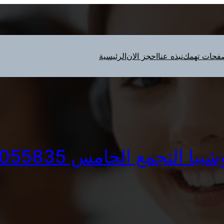
فحات تهمك
نبذه عنا
احجز الان
الرئيسية
با التجمع الخامس 01093055835