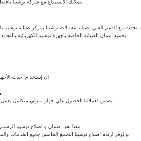
يمكنك الاستمتاع مع شركة توشيبا بأفضل عروض تكييف توشيبا والخصومات الدائمة على كافة الموديلات من تكييف 1.5 حصان و2.25حصان و3حصان.
تحدث مع الدعم الفني لصيانة غسالات توشيبا بمركز صيانة توشيبا بال
بجميع أعمال الصيانة الخاصة باجهزة توشيبا الكهربائية بالتجمع
ان إستخدام أحدث الأجهزة
» توافر قطع غيار توشيبا الاصلية في مركز صيانة توشيبا بالتجمع الخامس .
يضمن لعملائنا الحصول علي جهاز منزلي متكامل يعمل بأعلى مستوى من الكفاءة التي ينتظرها عملائنا ولتعزيز الثقة في مركز صيانة توشيبا التجمع الخامس المعتمد بالتجمع الخامس ،
معنا نحن ضمان و اصلاح توشيبا الرسمي 
و يُوفر ارقام اصلاح توشيبا التجمع الخامس جميع الخدمات والمميزات التي تُساهم في تحقيق راحة وأمان العملاء من خلال تخفيض أسعار تلك الخدمات والبُعد التام عن التكاليف المالية باهظة الثمن.