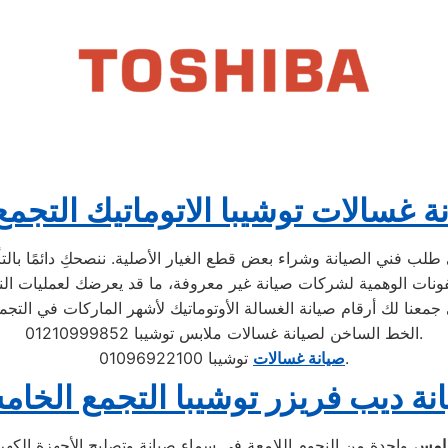
ة غسالات توشيبا الاتوماتيك التجم
لب فني الصيانة وشراء بعض قطع الغيار الأصلية. ننصحكِ دائمًا بالتأك
الخط الساخن لصيانة غسالات ملابس توشيبا 01210999852.
توشيبا 01096922100.
صيانة غسالات
نة ديب فريزر توشيبا التجمع الخا
خامس
واحدة من النجوم اللامعة في سماء صيانة وتصليح الأجهزة الكهر