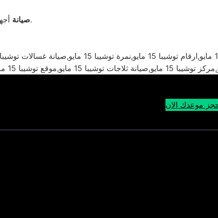
.
صيانة
أجه
جز موعدك الان