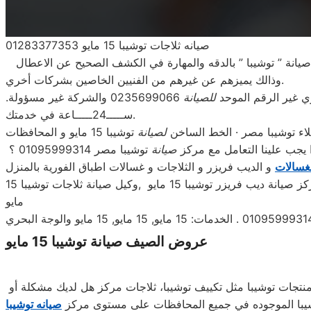
صيانه ثلاجات توشيبا 15 مايو 01283377353
يانة ” توشيبا ” بالدقه والمهارة في الكشف الصحيح عن الاعطال
وذالك يميزهم عن غيرهم من الفنيين الخاصين بشركات أخري.
للصيانة
0235699066 والشركة غير مسؤولة.
ســـــ24ـــــاعة في خدمتك.
لصيانة
ا يجب علينا التعامل مع مركز
صيانة
توشيبا مصر 01095999314 ؟
غسالات
صيانة غسالات توشيبا 15 مايو , توكيل ثلاجات توشيبا 15 مايو , صيانه غسالات اطباق توشيبا 15 مايو ,صيانة مجفف توشيبا ب15 مايو ,مركز صيانة ديب فريزر توشيبا 15 مايو ,وكيل صيانة ثلاجات توشيبا 15
مايو
عروض الصيف صيانة توشيبا 15 مايو
تجات توشيبا مثل تكييف توشيبا، ثلاجات مركز هل لديك مشكلة أو
يبا الموجوده في جميع المحافظات على مستوى مركز
صيانه
توشيبا