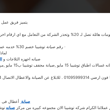
يتميز فريق عمل ص
 التعامل مع اي ارقام اخري غير الرقم الموحد
توشيبا 15 مايو و المحافظات ·
رقم
صيانة
توشيبا خصم 30% خدمه عملاء توشيبا مصر · الخط الساخن
لماذ
و الديب فريزر و الثلاجات و غسالات اطباق الفورية بالمنزل
صيانه اجهزه الثلاجات و
ال
صيانة
أعطال فى من
م عملائنا الكرام شركه توشيبا الان مجموعه كبيره من مركز
صيانه
توش