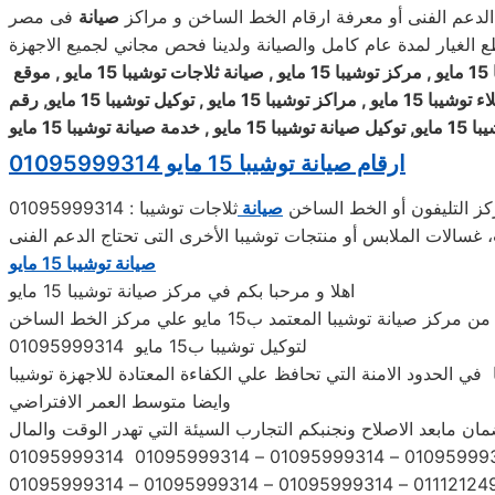
الدعم الفنى أو معرفة ارقام الخط الساخن و مراكز
صيانة
15 مايو , مركز
توشيبا
15 مايو , صيانة ثلاجات
توشيبا
15 مايو , موقع
توشيبا
15 مايو , مراكز
توشيبا
15 مايو , توكيل
توشيبا
15 مايو, رقم
يبا
15 مايو, توكيل صيانة
توشيبا
15 مايو , خدمة صيانة
توشيبا
15 مايو
ارقام صيانة توشيبا 15 مايو 01095999314
كز التليفون أو الخط الساخن
صيانة
ثلاجات توشيبا : 01095999314
، غسالات الملابس أو منتجات توشيبا الأخرى التى تحتاج الدعم الفنى
صيانة توشيبا 15 مايو
اهلا و مرحبا بكم في مركز صيانة توشيبا 15 مايو
معنا نحن توكيل توشيبا 15 مايو يمكنكم الحصول علي خدمات الصيانة المنزلية لاجهزة توشيبا بقطع الغيار الاصلية وبشهادة ضمان معتمدة من مركز صيانة توشيبا المعتمد ب15 مايو علي مركز الخط الساخن
لتوكيل توشيبا ب15 مايو 01095999314
 في الحدود الامنة التي تحافظ علي الكفاءة المعتادة للاجهزة توشيبا
وايضا متوسط العمر الافتراضي
ن مابعد الاصلاح ونجنبكم التجارب السيئة التي تهدر الوقت والمال
ارقام التواصل المباشر مركز صيانة ثلاجات بمصر 01060037840 – 01223179993 – 01202261030 01095999314 01095999314 – 01095999314 – 01095999314 01095999314