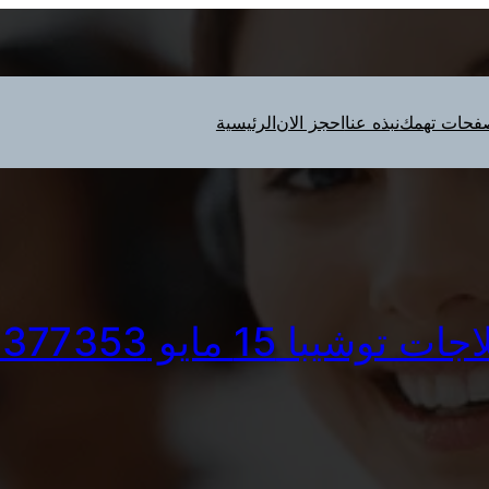
فحات تهمك
نبذه عنا
احجز الان
الرئيسية
وشيبا 15 مايو 01283377353