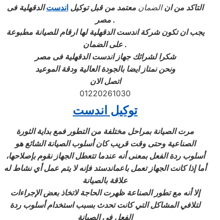
التاكد من ان
الضمان
معتمد من قبل توكيل
اندست
الدقهلية فى
مصر .
يجب ان تكون شركة اندست
الدقهلية
لها ارقام للصيانة مطبوعة
على الضمان .
شكرا لشرائك جهاز اندست
الدقهلية
فى مصر
ونحن نمتاز ايضا بالجودة العالية ودقة الموعيد
اتصل الان
01220261030
توكيل اندست
مرت الصيانة بمراحل مختلفة من التطور فمع بداية الثورة
الصناعية وحتى وقت قريب كان أسلوب الصيانة الشائع هو
أسلوب ردة الفعل بمعنى أنه عندما تتعطل الجهاز نقوم بإصلاحها،
أما إذا كانت الجهاز تعمل باعماندستد فإنه لا يتم عمل أي نشاط له
علاقة بالصيانة
إلا أنه مع تطور الصناعة ظهرت الحاجة لاتخاذ بعض الإجراءات
لتلافي المشاكل التي كانت تحدث بسبب استخدام أسلوب ردة
الفعل في الصيانة