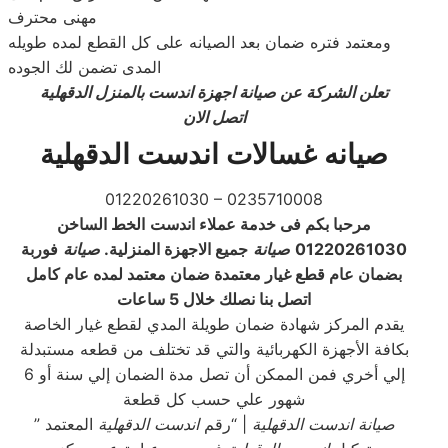
ﻣﻬﻨﻰ ﻣﺤﺘﺮﻑ
ﻭﻣﻌﺘﻤد ﻓﺘﺮﻩ ﺿﻤﺎﻥ ﺑﻌﺪ اﻟﺼﻴﺎﻧﻪ ﻋﻠﻰ ﻛﻞ اﻟﻘﻄﻊ ﻟﻤﺪﻩ ﻃﻮﻳﻠﻪ
اﻟﻤﺪﻯ ﺗﻀﻤﻦ ﻟﻚ اﻟﺠﻮﺩﻩ
تعلن الشركة عن
صيانة اجهزة اندست بالمنزل الدقهلية
اتصل الان
صيانه غسالات اندست الدقهلية
01220261030 – 0235710008
مرحبا بكم فى خدمة عملاء اندست
الخط الساخن
01220261030
صيانة
جميع الاجهزة المنزلية
.
صيانة
فوربة
بضمان عام قطع غيار
معتمدة ضمان معتمد لمده عام كامل
اتصل بنا نصلك خلال 5 ساعات
يقدم المركز شهادة ضمان طويلة المدي لقطع غيار الخاصة
بكافة الأجهزة الكهربائية والتي قد تختلف من قطعه مستبدلة
إلي أخري فمن الممكن أن تصل مدة الضمان إلي سنة أو 6
شهور علي حسب كل قطعة
صيانة اندست الدقهلية
| “رقم
اندست الدقهلية
المعتمد ”