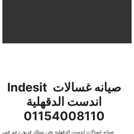
Indesit صيانه غسالات
اندست الدقهلية
01154008110
صيانه غسالات اندست الدقهلية ﻧﺤﻦ ﻧﻤﺘﻠﻚ ﻓﺮﻳﻖ ﺩﻋﻢ ﻓﻨﻰ