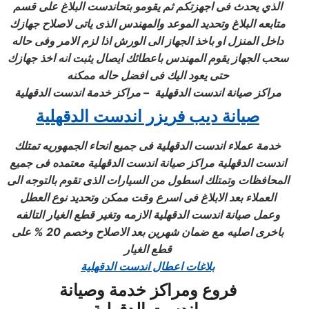
الذي يحدث فى اجهزتكم ثم يقومو بتحاندست البلاغ على قسم
متابعه البلاغ وتحديد الموعد والمهندس الذى ياتى لاصلاح جهازك
داخل المنزل او باخذ الجهاز الى الورش اذا لزم الامر وفى حاله
سحب الجهاز يقوم المهندس باعطائك ايصال يثبت انه اخذ جهازك
حتى يعود اليك فى افضل حاله ممكنه
مراكز صيانة اندست
الدقهلية –
مراكز خدمة اندست
الدقهلية
صيانة ديب فريزر اندست الدقهلية
خدمة عملاء اندست
الدقهلية
فى جميع انحاء الجمهوريه
تمتلك
اندست
الدقهلية
مراكز صيانة اندست
الدقهلية
معتمده فى جميع
المحافظات
وتمتلك اسطول من السيارات الذى تقوم بالتوجه الى
العملاء بعد الابلاغ فى اسرع وقت ممكن وتحديد نوع العطل
وعمل صيانة اندست
الدقهلية
الازمه وتغير قطع الغيار التالفه
باخرى اصليه مع ضمان شهرين بعد الاصلاح وخصم 20 % على
قطع الغيار
بلاغات اعطال اندست الدقهلية
فروع ومراكز خدمة وصيانة