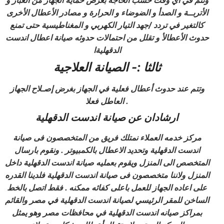
وتتم في أي وقت حسب الحاجة بغرض حماية الجهاز من الغبار و
الأتربــة و الصدأ و الضوضاء و الحرارة و مصادر الأعطال الأخرى
كالتغير في تردد /جهد التيار الكهربي و المغناطيسية حتى تمنع
حدوث الأعطالأ و تقلل من احتمالات حدوثه صيانة اعطال اندست
الدقهليةا
ثالثا :- الصيانة العلاجية
وتتم عند حدوث أعطال فعلية في الجهاز بغرض إصـلاح الجهاز
العاطل فعلا .
ارشادان عن صيانة اندست
الدقهلية
مركز خدمه العملاء
نمتلك فريق من المتخصصون فى صيانة
اندست
الدقهلية
وتحديد الاعطال بالكمبيوتر . ونقوم بارسال
المتخصص الى المنزل ويقوم بعمليه صيانة اندست
الدقهلية
داخل
المنزل ولاننا متخصصون فى صيانة اندست
الدقهلية
فلدينا القدره
على اعاده الجهاز للعمل باعلى كفائه ممكنه . فقط اتصل بالخط
الساخن للمقر الرئيسي لصيانة اندست
الدقهلية
في مصر والقائم
بمراكز
صيانه اندست
الدقهلية
في محافظات مصر
وهو يمثل