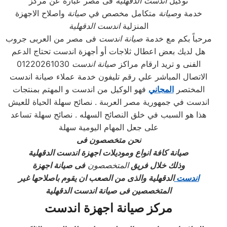
توكيل
اندست الدقهلية
فى مصر عبارة عن مركز
خدمة
وصيانة
متكامل مخصص في
صيانة
واصلاح الاجهزة
المنزلية
اندست الدقهلية
مرحباً بكم مع خدمة
صيانة اندست
فى مصر من العربى جروب
هل لديك بعض اعطال ثلاجات أو أجهزة اندست تحتاج الدعم
الفنى و تريد ارقام مراكز
صيانة اندست
01220261030
الاتصال المباشر علي رقم تليفون خدمة عملاء صيانة اندست
المختصر
المجاني
فهو الوكيل من اندست و المهتم بمنتجات
اندست في جمهورية مصر العربىة . نصائح سهلة الحياة للعيش
هذا هو السبب في خلق النصائح السهله . نصائح سهلة تساعد
على جعل المهام اليومية سهلة
نحن متخصصون فى
صيانة كافة انواع وموديلات اجهزة اندست الدقهلية
وذلك خلال فريق
المتخصصون
فى صيانة اجهزة
اندست
الدقهلية والذى من الصعب ان يقوم باصلاحها غير
المتخصصين فى صيانة اندست الدقهلية
مركز صيانة اجهزة اندست