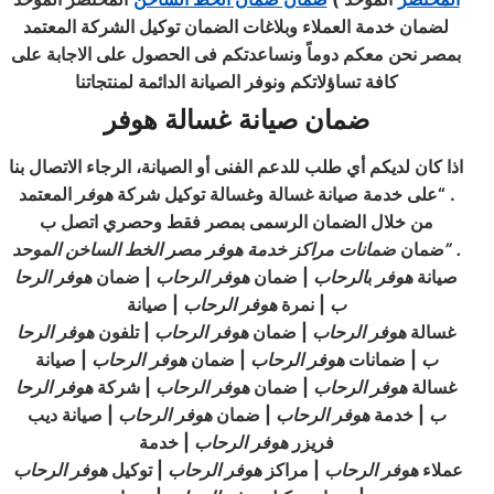
لضمان خدمة العملاء وبلاغات الضمان توكيل الشركة المعتمد
بمصر نحن معكم دوماً ونساعدتكم فى الحصول على الاجابة على
كافة تساؤلاتكم ونوفر الصيانة الدائمة لمنتجاتنا
ضمان صيانة غسالة هوفر
اذا كان لديكم أي طلب للدعم الفنى أو الصيانة، الرجاء الاتصال بنا
. “على خدمة صيانة غسالة وغسالة توكيل شركة
هوفر
المعتمد
من خلال الضمان الرسمى بمصر فقط وحصري اتصل ب
” .
ضمان
ضمانات مراكز خدمة هوفر مصر الخط الساخن الموحد
صيانة
هوفر
ب
الرحاب
| ضمان
هوفر
الرحاب
| ضمان
هوفر
الرحا
ب
| نمرة
هوفر
الرحاب
| صيانة
غسالة
هوفر
الرحاب
| ضمان
هوفر
الرحاب
| تلفون
هوفر
الرحا
ب
| ضمانات
هوفر
الرحاب
| ضمان
هوفر
الرحاب
| صيانة
غسالة
هوفر
الرحاب
| ضمان
هوفر
الرحاب
| شركة
هوفر
الرحا
ب
| خدمة
هوفر
الرحاب
| ضمان
هوفر
الرحاب
| صيانة ديب
فريزر
هوفر
الرحاب
| خدمة
عملاء
هوفر
الرحاب
| مراكز
هوفر
الرحاب
| توكيل
هوفر
الرحاب