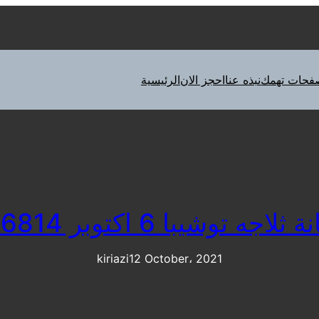
فحات تهمك
نبذه عنا
احجز الان
الرئيسية
توشيبا 6 اكتوبر 01010916814
kiriazi
12 October، 2021