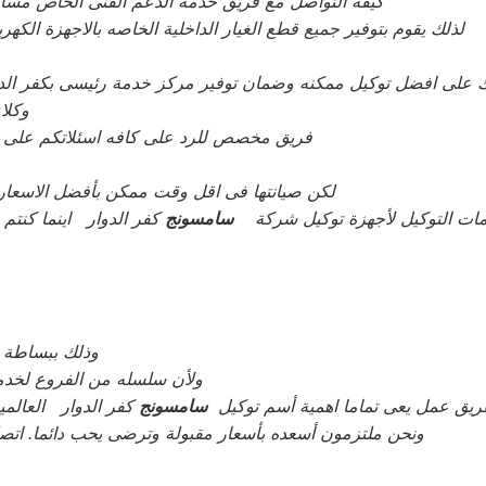
كيفة التواصل مع فريق خدمة الدعم الفنى الخاص مساع
لذلك يقوم بتوفير جميع قطع الغيار الداخلية الخاصه بالاجهزة الك
 على افضل توكيل ممكنه وضمان توفير مركز خدمة رئيسى بكفر الد
وكلاء
فريق مخصص للرد على كافه اسئلاتكم على مدار 24 ساعه فى حاله طلب مساعدتنا نعمل على توص
لكن صيانتها فى اقل وقت ممكن بأفضل الاسعار ا
ات التوكيل لأجهزة توكيل شركة
سامسونج
كفر الدوار اينما كنت
وذلك ببساطة ن
ولأن سلسله من الفروع لخدمة
ريق عمل يعى تماما اهمية أسم توكيل
سامسونج
كفر الدوار العالم
ونحن ملتزمون أسعده بأسعار مقبولة وترضى يحب دائما. اتصلو