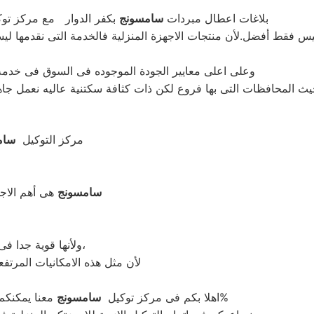
بلاغات اعطال مبردات
سامسونج
بكفر الدوار مع مركز تو
س فقط أفضل.لأن منتجات الاجهزة المنزلية فالخدمة التى نقدمها ل
وعلى اعلى معايير الجودة الموجوده فى السوق فى خدمة ا
ث المحافظات التى بها فروع لكن ذات كثافة سكتنية عاليه نعمل جاهد
: مركز التوكيل
سام
سامسونج
هى أهم الاجهز
ولأنها قوية جدا فى عمليات التبريد ولكن تضمين بعض التقنيات المتميزة كتقنية الانفرتر،
لأن مثل هذه الامكانيات المرتف
.لأن قطع الغيار اصلية 100%
اهلا بكم فى مركز توكيل
سامسونج
معنا يمكنك