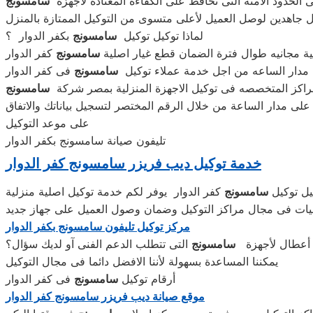
ى الحدود الامنه التى تحافظ على الكفاءة المعتادة لاجهزه
سامسونج
ل جاهدين لوصل العميل لأعلى متسوى من التوكيل الممتازة بالمنزل
لماذا توكيل توكيل
سامسونج
بكفر الدوار ؟
لية مجانيه طوال فترة الضمان قطع غيار اصلية
سامسونج
كفر الدوار
مدار الساعه من اجل خدمة عملاء توكيل
سامسونج
فى كفر الدوار
اكز المتخصصه فى توكيل الاجهزة المنزلية بمصر شركة
سامسونج
لى مدار الساعة من خلال الرقم المختصر لتسجيل بياناتك والاتفاق
على موعد التوكيل
تليفون صيانة سامسونج بكفر الدوار
خدمة توكيل ديب فريزر سامسونج كفر الدوار
يل توكيل
سامسونج
يات فى مجال مراكز التوكيل وضمان وصول العميل على جهاز جديد
مركز توكيل تليفون سامسونج بكفر الدوار
أعطال لأجهزة
سامسونج
التى تتطلب الدعم الفنى آو لديك سؤال؟
يمكننا المساعدة بسهولة لأننا الافضل دائما فى مجال التوكيل
أرقام توكيل
سامسونج
فى كفر الدوار
موقع صيانة ديب فريزر سامسونج كفر الدوار