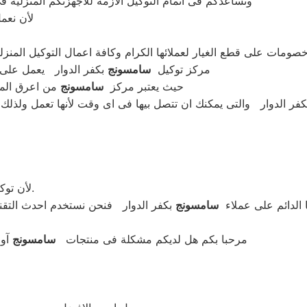
ونساعدكم فى اتمام التوكيل الازمة للاجهزتكم المنزلية ف
لأن نعم
 خصومات على قطع الغيار لعملائها الكرام وكافة اعمال التوكيل المنز
مركز توكيل
سامسونج
بكفر الدوار يعمل على 
حيث يعتبر مركز
سامسونج
من اعرق المر
ر الدوار والتى يمكنك ان تتصل بيها فى اى وقت لأنها تعمل ولذلك ع
كفر الدوار يوفر لكم خدمة توكيل اصلية منزلية.
لأن توك
 الدائم على عملاء
سامسونج
بكفر الدوار فنحن نستخدم احدث التقن
مرحبا بكم هل لديكم مشكلة فى منتجات
سامسونج
آو 