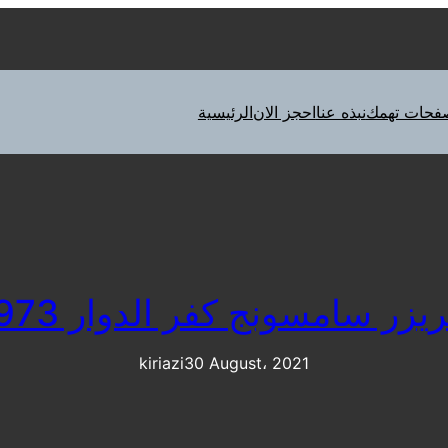
فحات تهمك
نبذه عنا
احجز الان
الرئيسية
 سامسونج كفر الدوار 01092279973
kiriazi
30 August، 2021