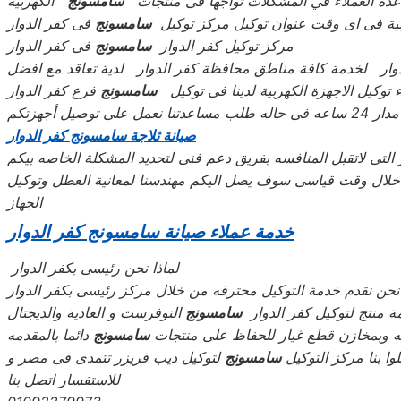
ده العملاء في المشكلات تواجها فى منتجات
سامسونج
الكهربية
هربية فى اى وقت عنوان توكيل مركز توكيل
سامسونج
فى كفر الدوار
مركز توكيل كفر الدوار
سامسونج
فى كفر الدوار
وار لخدمة كافة مناطق محافظة كفر الدوار لدية تعاقد مع افضل
 توكيل الاجهزة الكهربية لدينا فى توكيل
سامسونج
فرع كفر الدوار
يل أجهزتكم
صيانة ثلاجة سامسونج كفر الدوار
لتى لاتقبل المنافسه بفريق دعم فنى لتحديد المشكلة الخاصه بيكم
م خلال وقت قياسى سوف يصل اليكم مهندسنا لمعانية العطل وتوكيل
الجهاز
خدمة عملاء صيانة
سامسونج
كفر الدوار
لماذا نحن رئيسى بكفر الدوار
حن نقدم خدمة التوكيل محترفه من خلال مركز رئيسى بكفر الدوار
 منتج لتوكيل كفر الدوار
سامسونج
النوفرست و العادية والديجتال
يه وبمخازن قطع غيار للحفاظ على منتجات
سامسونج
دائما بالمقدمه
ا بنا مركز التوكيل
سامسونج
لتوكيل ديب فريزر تتمدى فى مصر و
للاستفسار اتصل بنا