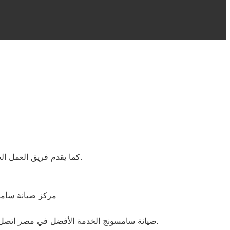
كما يقدم فريق العمل الخاص بمركز الصيانة كافة الاستشارات والمساعدات لإصلاح كافة أنواع الأضرار والأعطال في وقت قصير دون ترك أي مخلفات في المكان.
. مركز صيانة سام
بضمان عام نرسل لك فني صيانة سامسونج اليوم.
صيانة سامسونج الخدمة الأفضل في مصر اتصل ب