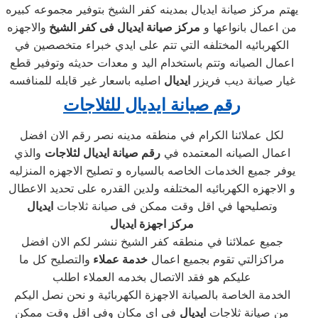
يهتم مركز صيانة ايديال بمدينه كفر الشيخ بتوفير مجموعه كبيره
من اعمال بانواعها و
مركز صيانة ايديال فى كفر الشيخ
والاجهزه
الكهربائيه المختلفه التي تتم على ايدي خبراء متخصصين في
اعمال الصيانه وتتم باستخدام اليد و معدات حديثه وتوفير قطع
غيار صيانة ديب فريزر
ايديال
اصليه باسعار غير قابله للمنافسه
رقم صيانة ايديال للثلاجات
لكل عملائنا الكرام في منطقه مدينه نصر رقم الان افضل
اعمال الصيانه المعتمده في
رقم صيانة ايديال لثلاجات
والذي
يوفر جميع الخدمات الخاصه بالسياره و تصليح الاجهزه المنزليه
و الاجهزه الكهربائيه المختلفه ولدين القدره على تحديد الاعطال
وتصليحها في اقل وقت ممكن فى صيانة ثلاجات
ايديال
مركز اجهزة ايديال
جميع عملائنا في منطقه كفر الشيخ ننشر لكم الان افضل
مراكزالتي تقوم بجميع اعمال
خدمة عملاء
والتصليح كل ما
عليكم هو فقد الاتصال بخدمه العملاء اطلب
الخدمة الخاصة بالصيانة الاجهزة الكهربائية و نحن نصل اليكم
من صيانة ثلاجات
ايديال
فى اي مكان وفي اقل وقت ممكن