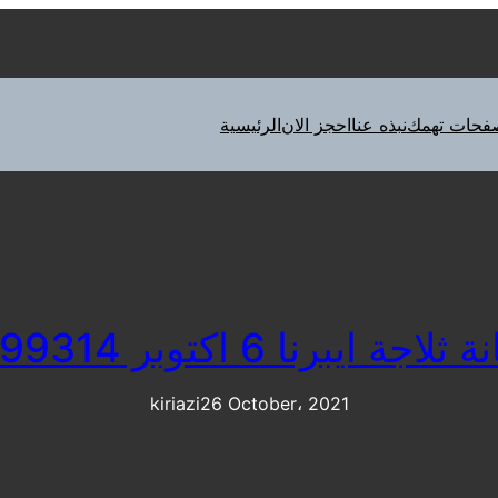
فحات تهمك
نبذه عنا
احجز الان
الرئيسية
يبرنا 6 اكتوبر 01095999314
kiriazi
26 October، 2021