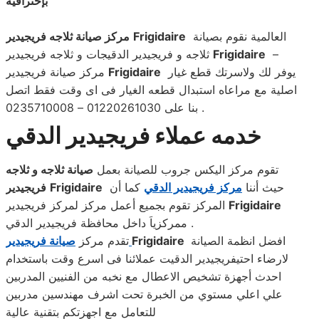
بإحترافية
العالمية نقوم بصيانة
Frigidaire
مركز صيانة ثلاجه فريجيدير
–
Frigidaire
ثلاجه و فريجيدير الدقيجات و ثلاجه فريجيدير
يوفر لك ولاسرتك قطع غيار
Frigidaire
مركز صيانة فريجيدير
اصلية مع مراعاه استبدال قطعه الغيار فى اى وقت فقط اتصل
بنا على 01220261030 – 0235710008 .
خدمه عملاء فريجيدير الدقي
تقوم مركز اليكس جروب للصيانة بعمل
صيانة ثلاجه و ثلاجه
حيث أننا
مركز فريجيدير الدقي
كما أن
Frigidaire
فريجيدير
Frigidaire
المركز تقوم بجميع أعمل مركز لمركز فريجيدير
ممركزياَ داخل محافظة فريجيدير الدقي .
افضل انظمة الصيانة
Frigidaire
صيانة فريجيدير
تقدم مركز
لارضاء احتيفريجيدير الدقيت عملائنا فى اسرع وقت باستخدام
احدث أجهزة تشخيص الاعطال مع نخبه من الفنيين المدربين
علي اعلي مستوي من الخبرة تحت اشرف مهندسين مدربين
للتعامل مع اجهزتكم بتقنية عالية