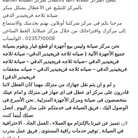
بالمركز للتبليغ عن الأعطال بشكل مبكر
صيانة ثلاجه فريجيدير الدقي
مرحبا بكم في مركز شركتنا أونلاين. نهتم بخدمتك والاستماع
إلى مركزك واقتراحاتك من خلال مركز عملائنا, الخط الساخن
0235710008 ، الواتساب
نحن مركز صيانة وليس بيع أجهزة او قطع غيار ونقوم بصيانة
جميع الأجهزة الآتية ( صيانه ثلاجه فريجيدير الدقي
–
صيانة
ثلاجه
فريجيدير الدقي –صيانة ثلاجه فريجيدير الدقي – صيانة ثلاجه
فريجيدير الدقي – صيانه ثلاجه فريجيدير الدقي – صيانه مجففات
فريجيدير الدقي
)
و
لم و لن يتم نقل جهازك من منزلك مهما كان العطل لاننا
قادرون على مركز اى عطل فى اى جهاز فى منزلك و امام عينك
متخصصون فى صيانة ومركز الأجهزة المنزلية , نحن الأسرع فى
الوصول اليك ، فريق الصيانة فى خدمتكم على مدار اليوم , اتصل
نصلك أينما كنت
لان
نتميز عن غيرنا بالإلتزام مع العملاء ، العمل الجاد ، الاحترافية
في الصيانة , توفير خدمات راقية المستوى , فريق عمل مدرب