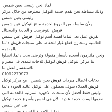
لماذا نحن رئيسى بعين شمس
وذلك ببساطة نحن نقدم خدمة التوكيل محترفه من خلال مركز
رئيسى بعين شمس
ولأن سلسله من الفروع لخدمة منتج لتوكيل عين شمس
فريش
النوفرست و العادية والديجتال
بفريق عمل يعى تماما اهمية أسم توكيل
فريش
عين شمس
العالميه وبمخازن قطع غيار للحفاظ على منتجات
فريش
دائما
بالمقدمه
ونحن ملتزمون أسعده بأسعار مقبولة وترضى يحب دائما. اتصلوا
بنا مركز التوكيل
فريش
لتوكيل ثلاجات تتمدى فى مصر و
للاستفسار اتصل بنا
01092279973
بلاغات اعطال مبردات
فريش
بعين شمس مع مركز توكيل
فريش
العملاء سوف يحصلون على توكيل عالية الجودة دائما
وليس فقط أفضل.لأن منتجات الاجهزة المنزلية فالخدمة التى
نقدمها ليست خدمة عادية . لأن هى احسن وأسرع خدمة توكيل
فى عين شمس
توكيل الاجهزة الكهربية بعين شمس