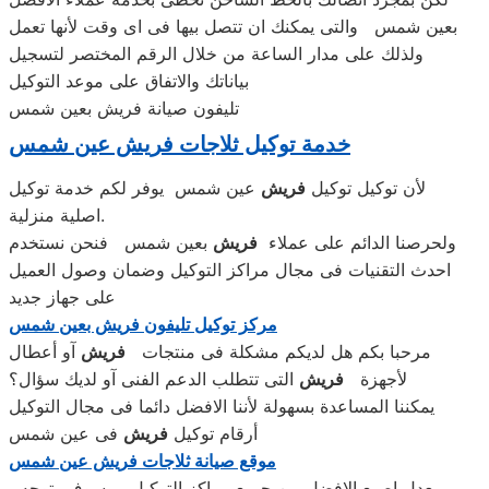
بعين شمس والتى يمكنك ان تتصل بيها فى اى وقت لأنها تعمل
ولذلك على مدار الساعة من خلال الرقم المختصر لتسجيل
بياناتك والاتفاق على موعد التوكيل
تليفون صيانة فريش بعين شمس
خدمة توكيل ثلاجات فريش عين شمس
لأن توكيل توكيل
فريش
عين شمس يوفر لكم خدمة توكيل
اصلية منزلية.
ولحرصنا الدائم على عملاء
فريش
بعين شمس فنحن نستخدم
احدث التقنيات فى مجال مراكز التوكيل وضمان وصول العميل
على جهاز جديد
مركز توكيل تليفون فريش بعين شمس
مرحبا بكم هل لديكم مشكلة فى منتجات
فريش
آو أعطال
لأجهزة
فريش
التى تتطلب الدعم الفنى آو لديك سؤال؟
يمكننا المساعدة بسهولة لأننا الافضل دائما فى مجال التوكيل
أرقام توكيل
فريش
فى عين شمس
موقع صيانة ثلاجات فريش عين شمس
معدل اصبع الافضل بين جميع مراكز التوكيل ، وسوف يتوحه ،