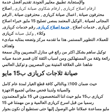
والإستجابة. تطبيق معايير الجودة. تقديم أفضل خدمة
ارقام اصلاح كريازى
,
ارقام شكاوى صيانة كريازى
, اصلاح
محترفون صيانة , اعمال صيانة كريازى , محترفون صيانة , الرقم
المجانى لصيانة , الوكيل المعتمد بمصر, تصليح 15 مايو, خبراء اصلاح
كريازى , خدمات اصلاح ,
خدمة اصلاح كريازى
, رقم خدمات كريازى,
وكلاء
,
وكيل صيانة
كريازى
للعملاء. التطوير المستمر. هذا ما تقدمه مركز وتضعه بمثابه مبادىء
واهداف
توكيل ساهم بشكل اكثر من رائع في منازل المصريين ونال سمعة
رائعة وثقة من المستهلكين ومن اسباب الثقة كان قسم خدمة صيانه
شاهدا على العلاقة المتينة بين المصريين و توكيل العالمي
صيانة ثلاجات كريازى ب15 مايو
حيث ضمان 100٪ وبالتالي كافة قطع الغيار لمدة عام كامل
والصيانة ولدينا فحص مجاني لجميع الاجهزة
كريازى ب15 مايو
حيث اننا المتخصصون في 15 مايو
المعتمدون
رسميا من قبل اسرع كريازى العالمية و من مهمتنا في 15
مايو
مساعدة عملائنا علي الوصول إليها حتى نستطيع أن نكون بجوار