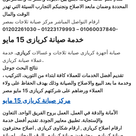
المحددة وضمان مابعد الاصلاح ونجنبكم التجارب السيئة التي تهدر
الوقت والمال
ارقام التواصل المباشر مركز صيانة ثلاجات بمصر
01060037840 – 01223179993 – 01202261030-
خدمة صيانة كريازى 15 مايو
صيانة أجهزة كريازى صيانة ثلاجات و غسالات
كريازى
.
خدمة
.
عملاء صيانة كريازى
نتائج البحث جوجل
تقديم أفضل الخدمات للعملاء كافة ابتداء من التوريد، التركيب ،
وخدمة ما بعد البيع والاصلاح والصيانة وذلك بهدف الحفاظ على ولاء
العملاء ورضاهم على شركتهم كريازى
15 مايو
مصر
مركز صيانة كريازى 15 مايو
الأمانة والدقة في العمل. العمل بروح الفريق الواحد. التعاون
والإستجابة. تطبيق معايير الجودة. تقديم أفضل خدمة
ارقام اصلاح كريازى , ارقام شكاوى كريازى , اصلاح محترفون
صيانة كريازى , محترفون صيانة كريازى, الرقم المجانى لصيانة