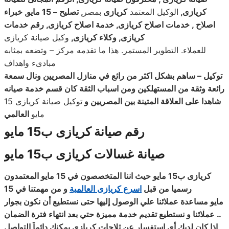
كريازى
,
الوكيل المعتمد
كريازى
بمصر
, تصليح – 15 مايو, خبراء
اصلاح , خدمات اصلاح كريازى
,
خدمة اصلاح كريازى
, رقم خدمات
كريازى, وكلاء كريازى
,
وكيل صيانة كريازى
للعملاء. التطوير المستمر. هذا ما تقدمه مركز – وتضعه بمثابه
مبادىء واهداف
توكيل – ساهم بشكل اكثر من رائع في منازل المصريين ونال سمعة
رائعة وثقة من المستهلكين ومن اسباب الثقة كان قسم خدمة صيانه
شاهدا على العلاقة المتينة بين المصريين و
توكيل صيانة كريازى 15
مايو
العالمي
رقم صيانة كريازى ب15 مايو
صيانة غسالات كريازى ب15 مايو
كريازى ب15 مايو
حيث اننا المتخصصون في 15 مايو
المعتمدون
رسميا من قبل
اسرع
كريازى
العالمية
و من مهمتنا في 15
مايو
مساعدة عملائنا علي الوصول إليها حتى نستطيع أن نكون بجوار
..
عملائنا و نستطيع تقديم خدمة مميزة حتي بعد انتهاء فترة الضمان
إذا كان لديك أي استفسار عن ثلاجات كريازى يمكنك دائماَ التواصل