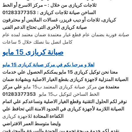
ثلاجات
كريازى من خلال : – مركز الاسرع أو الخط
الساخن
صيانة
ثلاجات
كريازى
: 01283377353
كريازى، ثلاجات أو ديب فريزر، غسالات الملابس أو محترفون
صيانة
كريازى الأخرى التى تحتاج الدعم الفنى
صيانة
فوربة بضمان عام قطع غيار معتمدة ضمان معتمد لمده عام
كامل اتصل بنا نصلك خلال 5 ساعات
صيانة كريازى 15 مايو
اهلا و مرحبا بكم في مركز صيانة كريازى 15 مايو
معنا نحن توكيل كريازى 15 مايو
يمكنكم الحصول علي خدمات
الصيانة المنزلية لاجهزة كريازى بقطع الغيار
الاصلية وبشهادة ضمان
معتمدة من
مركز صيانة كريازى المعتمد ب15 مايو
علي مركز
الخط الساخن لتوكيل ب15 مايو
01283377353
نوفر لكم الحلول التقنية وقطع الغيار الاصلية ونساعدكم علي اتمام
الصيانة اللازمة لأجهزة كريازى في الحدود الامنة التي تحافظ علي
الكفاءة المعتادة
للاجهزة كريازى
وايضا متوسط العمر الافتراضي
نقدم لكم خدمة مريحة تجمع بين الجودة والسرعة والمحترفون