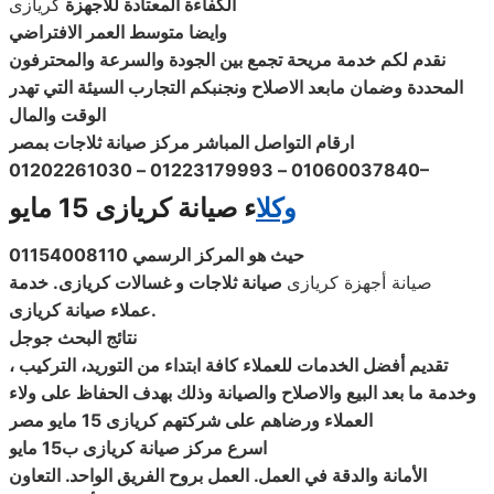
الكفاءة المعتادة للاجهزة
كريازى
وايضا متوسط العمر الافتراضي
نقدم لكم خدمة مريحة تجمع بين الجودة والسرعة والمحترفون
المحددة وضمان مابعد الاصلاح ونجنبكم التجارب السيئة التي تهدر
الوقت والمال
ارقام التواصل المباشر مركز صيانة ثلاجات بمصر
01060037840 – 01223179993 – 01202261030
–
وكلا
ء صيانة كريازى 15 مايو
حيث هو المركز الرسمي 01154008110
صيانة أجهزة كريازى
صيانة
ثلاجات و غسالات
كريازى
. خدمة
.
عملاء
صيانة كريازى
نتائج البحث جوجل
تقديم أفضل الخدمات للعملاء كافة ابتداء من التوريد، التركيب ،
وخدمة ما بعد البيع والاصلاح والصيانة وذلك بهدف الحفاظ على ولاء
العملاء ورضاهم على شركتهم كريازى 15 مايو مصر
اسرع مركز صيانة كريازى ب15 مايو
الأمانة والدقة في العمل. العمل بروح الفريق الواحد. التعاون