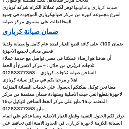
ثلاجات مركز
صيانةهل لديك مشكلة أو سوال ؟
صيانه
كريازى وعناوينها
توفر لكم عملائنا الكرام شركه
كريازى
اسرع مجموعه كبيره من مركز
صيانهكريازى الموجوده في جميع
المحافظات على مستوى مركز صيانة
ضمان صيانة كريازى
ضمان 100٪ على كافة قطع الغيار لمدة عام كامل والصيانة ولدينا
فحص مجاني لجميع الاجهزة
اَن هدفنا هو ارضاء عملائنا فى مصر. تواصل مع خدمة عملاء
ثلاجات
كريازى
من خلال : – مركز الاسرع أو الخط
الساخن
صيانة
ثلاجات
كريازى
: 01283377353
اهلا و مرحبا بكم في مركز صيانة كريازى
معنا نحن توكيل يمكنكم الحصول علي خدمات الصيانة المنزلية
لاجهزة بقطع الغي حيث الاصلية وبشهادة ضمان معتمدة من مركز
المعتمد ب15 مايو
علي مركز الخط الساخن لتوكيل ب15
مايو
01283377353
نوفر لكم الحلول التقنية وقطع الغيار الاصلية ونساعدكم علي اتمام
الصيانة اللازمة
لأجهزة كريازى
في الحدود الامنة التي تحافظ علي