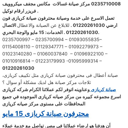
0235710008 مركز
صيانة
غسالات
مكانس مجفف ميكروويف
.
فريزر ارقام توكيل
تعمل الاسرع على خدمة
وصيانة
محترفون صيانة
كريازى فون
ارضي 01220261030
.
للابلاغ عن الصيانة والاعطال
الاتصال
.
01220261030 . الخدمات: 15 مايو
والوجة البحري
0235700997 – 0235700994 – 01093055835–
01154008110 – 01129347771 – 01092279973 –
01023140280 – 01060037840 – 01096922100 –
01010916814 – 01223179993 -01095999314 –
01220261030
صيانة أعطال فى محترفون صيانة كريازى مثل تكييف كريازى،
ثلاجات مركز صيانة هل لديك مشكلة أو سوال ؟
صيانة كريازى
وعناوينه اتوفر لكم عملائنا الكرام شركه كريازى
اسرع مجموعه كبيره من مركز
صيانه كريازى الموجوده في جميع
المحافظات على مستوى مركز صيانه كريازى
محترفون صيانة كريازى 15 مايو
اَن هدفنا هو ارضاء عملائنا فى مصر. تواصل مع خدمة عملاء