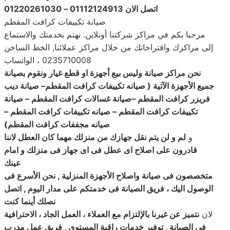
اتصل الان 01112124913 – 01220261030
صيانة تكييفات كرافت المقطم
مرحبا بكم في مراكز شركتنا أونلاين. نهتم بخدمتك والاستماع
إلى مراكزك واقتراحاتك من خلال مراكز عملائنا, الخط الساخن
0235710008 ، الواتساب
نحن مراكز صيانة وليس بيع أجهزة او قطع غيار ونقوم بصيانة
جميع الأجهزة الآتية ( صيانه تكييفات كرافت المقطم
–
صيانة
ديب
فريزر
كرافت المقطم –صيانة غسالات كرافت المقطم – صيانة
تكييفات كرافت المقطم – صيانه تكييفات كرافت المقطم –
صيانه مجففات كرافت المقطم
)
و
لم و لن يتم نقل جهازك من منزلك مهما كان العطل لاننا
قادرون على اصلاح اى عطل فى اى جهاز فى منزلك و امام
عينك
متخصصون فى صيانة واصلاح الأجهزة المنزلية , نحن الأسرع فى
الوصول اليك ، فريق الصيانة فى خدمتكم على مدار اليوم , اتصل
نصلك أينما كنت
لان
نتميز عن غيرنا بالإلتزام مع العملاء ، العمل الجاد ، الاحترافية
في الصيانة , توفير خدمات راقية المستوى , فريق عمل مدرب