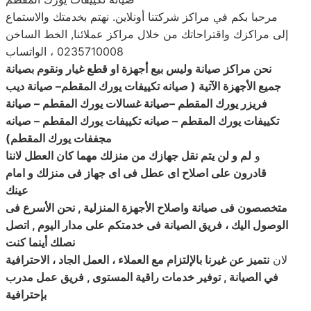
مرحبا بكم في مراكز شركتنا أونلاين. نهتم بخدمتك والاستماع
إلى مراكزك واقتراحاتك من خلال مراكز عملائنا, الخط الساخن
0235710008 ، الواتساب
نحن مراكز صيانة وليس بيع أجهزة او قطع غيار ونقوم بصيانة
جميع الأجهزة الآتية ( صيانه تكييفات يورك المقطم
–
صيانة
ديب
فريزر
يورك المقطم –صيانة غسالات يورك المقطم – صيانة
تكييفات يورك المقطم – صيانه تكييفات يورك المقطم – صيانه
مجففات يورك المقطم
)
و
لم و لن يتم نقل جهازك من منزلك مهما كان العطل لاننا
قادرون على اصلاح اى عطل فى اى جهاز فى منزلك و امام
عينك
متخصصون فى صيانة واصلاح الأجهزة المنزلية , نحن الأسرع فى
الوصول اليك ، فريق الصيانة فى خدمتكم على مدار اليوم , اتصل
نصلك أينما كنت
لان
نتميز عن غيرنا بالإلتزام مع العملاء ، العمل الجاد ، الاحترافية
في الصيانة , توفير خدمات راقية المستوى , فريق عمل مدرب
بإحترافية