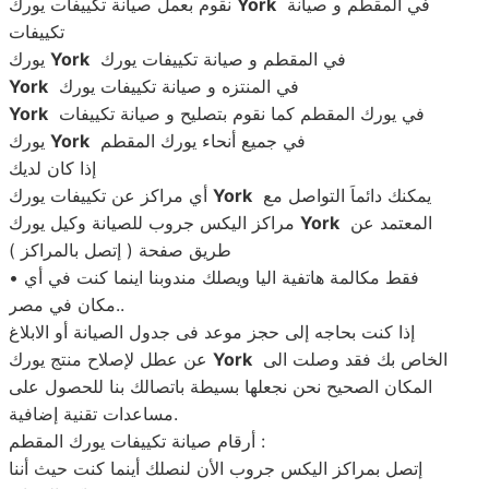
في المقطم و صيانة
York
نقوم بعمل صيانة تكييفات يورك
تكييفات
في المقطم و صيانة تكييفات يورك
York
يورك
في المنتزه و صيانة تكييفات يورك
York
في يورك المقطم كما نقوم بتصليح و صيانة تكييفات
York
في جميع أنحاء يورك المقطم
York
يورك
إذا كان لديك
يمكنك دائماَ التواصل مع
York
أي مراكز عن تكييفات يورك
المعتمد عن
York
مراكز اليكس جروب للصيانة وكيل يورك
طريق صفحة ( إتصل بالمراكز )
• فقط مكالمة هاتفية اليا ويصلك مندوبنا اينما كنت في أي
مكان في مصر..
إذا كنت بحاجه إلى حجز موعد فى جدول الصيانة أو الابلاغ
الخاص بك فقد وصلت الى
York
عن عطل لإصلاح منتج يورك
المكان الصحيح نحن نجعلها بسيطة باتصالك بنا للحصول على
مساعدات تقنية إضافية.
أرقام صيانة تكييفات يورك المقطم :
إتصل بمراكز اليكس جروب الأن لنصلك أينما كنت حيث أننا