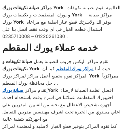
العالمية نقوم بصيانة تكييفات
York
مراكز صيانة تكييفات يورك
– مراكز صيانة
York
و يورك المقطمجات و تكييفات يورك
يوفر لك ولاسرتك قطع غيار اصلية مع مراعاه
York
يورك
استبدال قطعه الغيار فى اى وقت فقط اتصل بنا على
01220261030 – 0235710008 .
خدمه عملاء يورك المقطم
تقوم مراكز اليكس جروب للصيانة بعمل
صيانة تكييفات و
حيث أننا
مراكز يورك المقطم
كما أن
York
تكييفات يورك
ممراكزياَ
York
المراكز تقوم بجميع أعمل مراكز لمراكز يورك
داخل محافظة يورك المقطم .
افضل انظمة الصيانة لارضاء
York
صيانة يورك
تقدم مراكز
احتييورك المقطمت عملائنا فى اسرع وقت باستخدام احدث
أجهزة تشخيص الاعطال مع نخبه من الفنيين المدربين علي
اعلي مستوي من الخبرة تحت اشرف مهندسين مدربين للتعامل
مع اجهزتكم بتقنية عالية
كما تقوم المراكز بتوفير قطع الغيار الاصليه والمعتمدة لمراكز