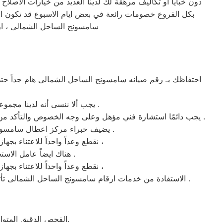
دون خبايا او تكاليف مرهقة لك لدينا العديد من خيارات الاصلا
بكل الفروع خصومات رائعة في بعض ايام الاسبوع قد تكون احد
سامسونج الساحل الشمالى ، ار
احتفاظك بـ رقم صيانه سامسونج الساحل الشمالى هام جداً حت
يجب ألا ننسى أنه لدينا مجموعة قيمة من منتجات شركه سامسونج ولابد ان نعرف العوامل المطلوبة من المستخدم لبقائها بحالة جيدة .
يجب دائمًا استشارة فني مؤهل وعلى وجه الخصوص والتأكد من اننا نتعامل مع ارقام صيانه ثلاجة سامسونج المعتمد فقط بمدينة الساحل الشمالى غالبًا هو المساعد الموثوق به لاصلاح اجهزة سامسونج .
يضيف خبراء مركز اعطال سامسونج الساحل الشمالى بأن تنظيم موعيد الصيانه الوقائية للاجهزة بصفة مستمرة من اساسيات المحافظة عليها .
نقطع وعداً واحداً للاعتناء بجهازك لعودته للعمل كما ينبغي ان يكون ، بقطع الغيار الموثوقة من مركز اعطال سامسونج الساحل الشمالى ،
هناك ايضاً عامل الاستخدام المعتدل فهو من المعايير المؤكدة من اخصائيين سامسونج للأحتفاظ بالمنتج في افضل حاله .
نقطع وعداً واحداً للاعتناء بجهازك لعودته للعمل كما ينبغي ان يكون ، بقطع الغيار الموثوقة من مركز اعطال سامسونج الساحل الشمالى ،
الاستفادة من خدمات ارقام سامسونج الساحل الشمالى تأتي بالتواصل معنا علي الخط الساخن 01092279973 فهو الرقم الموحد المهتم بكل مايخص اجهزة سامسونج في الساحل الشمالى .
الفحص الدقيق المتوافق مع تحديثات سامسونج بالطبع سيكون من شأنه توفير الكثير من المال والوقت لكل عملائنا.