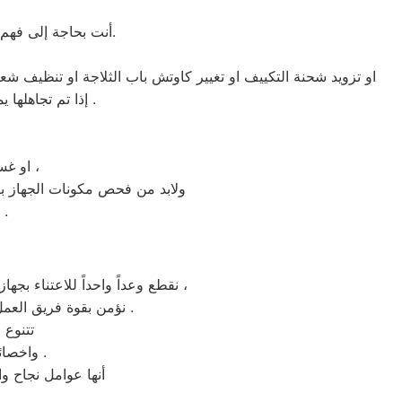
أنت بحاجة إلى فهم مدى أهمية إصلاح جهازك ؟ دعونا نصنف إصلاحات الاجهزة الكهربائية إلى فئات ثانوية وكبرى.
او تزويد شحنة التكييف او تغيير كاوتش باب الثلاجة او تنظيف شع
إذا تم تجاهلها يمكن أن تؤدي إلى تعطل كبير بالجهاز وبالتالي سيتطلب وقت اطول وإصلاحًا رئيسيًا للمنتج .
او غسالة الاطباق بحاجة إلي تغيير لوحة التحكم فهذة الاعطال تعتبر اصلاحات رئيسية ،
ولابد من فحص مكونات الجهاز ب
حتي لايتكرر العطل او يكون هناك احتمالية تلف القطعة الجديدة المستبدل
نقطع وعداً واحداً للاعتناء بجهازك لعودته للعمل كما ينبغي ان يكون ، بقطع الغيار الموثوقة من مركز اعطال سامسونج الساحل الشمالى ،
نؤمن بقوة فريق العمل لدينا، لأننا نوظف النخبة القادرة علي تحسين تجربة صيانه سامسونج لكل عملائنا بجميع الفروع .
تتنوع 
واخصائيون الصيانه المهنيون والمهتمون بكل مايخص اجهزة سامسونج الساحل الشمالى .
أنها عوامل نجاح و