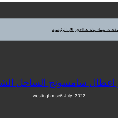
فحات تهمك
نبذه عنا
احجز الان
الرئيسية
اعطال سامسونج الساحل الش
westinghouse
5 July، 2022