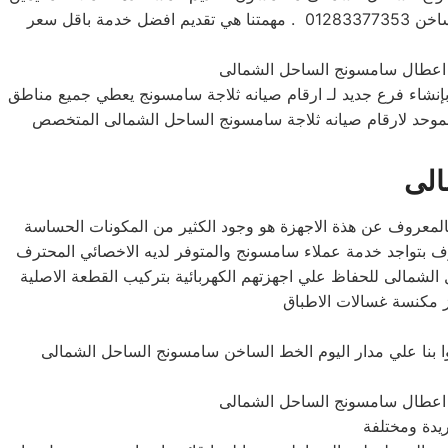
الساحل الشمالى وضواحها، نقدر وقت العميل تماماً ونعمل علي تسريع الاصلاح بقدر المستطاع ننتظر الاتصال بنا علي رقم الخط الساخن 01283377353 . مهمتنا هي تقديم افضل خدمة باقل سعر
إنشاء فرع جديد لـ ارقام صيانه ثلاجة سامسونج يعطي جميع مناطق
وحد لارقام صيانه ثلاجة سامسونج الساحل الشمالى المتخصص
الى
 فالمعروف عن هذة الاجهزة هو وجود الكثير من المكونات الحساسة
ف بتواجد خدمة عملاء سامسونج والمتوفر لديه الاخصائي المحترف
لشمالى للحفاظ علي اجهزتهم الكهربائية بتركيب القطعة الاصلية
ز مكنسة غسالات الاطباق
ا بنا علي مدار اليوم الخط الساخن سامسونج الساحل الشمالى