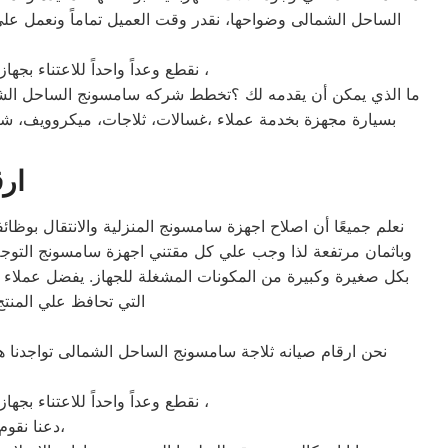
نقطع وعداً واحداً للاعتناء بجهازك لعودته للعمل كما ينبغي ان يكون ، بقطع الغيار الموثوقة من مركز اعطال سامسونج الساحل الشمالى ،
ما الذي يمكن أن يقدمه لك ؟تخطط شركه سامسونج الساحل الشمال
بسيارة مجهزة بخدمة عملاء ،غسالات، ثلاجات، ميكروويف، 
ار
نعلم جميعًا أن اصلاح اجهزة سامسونج المنزلية والانتقال بوظ
وباثمان مرتفعة لذا وجب علي كل مقتني اجهزة سامسونج التوجه
بكل صغيرة وكبيرة من المكونات المشغلة للجهاز. يفضل عملاء 
التي تحافظ علي المنت
نحن ارقام صيانه ثلاجة سامسونج الساحل الشمالى تواجدنا 
نقطع وعداً واحداً للاعتناء بجهازك لعودته للعمل كما ينبغي ان يكون ، بقطع الغيار الموثوقة من مركز اعطال سامسونج الساحل الشمالى ،
دعنا نقوم بصيانه جهازك علي اتم وجه، تواصل معنا إذا كنت تبحث عن صيانه فريدة ومختلفة،