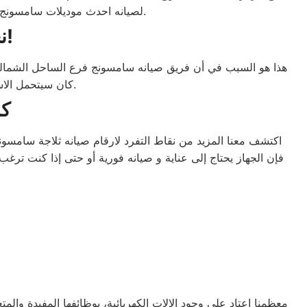
لصيانه احدث موديلات سامسونج مدعومين بأدوات فحص حديثة لتقديم مستوى استثنائيًا من الخدمة، حتي إذا كنت ترغب في اصلاح منزلي.
نحن لانتحدث فقط عن الجودة ، ولكن نقدمها!
هذا هو السبب في أن فريق صيانه سامسونج فرع الساحل الشمالى 
كان سيتحمل الاستخدام اليومي الشاق بعد عمل الصيانه او لابد من استبدال المنتج بالكامل. كلما أمكن ذلك.
كل
اكتشف معنا المزيد من نقاط التفرد لارقام صيانه ثلاجة سامسو
فإن الجهاز يحتاج إلى عناية و صيانه فورية أو حتى إذا كنت ت
معظمنا اعتاد علي وجود الالات الكهربائية، بوظائفها المفيدة وال