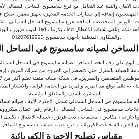
لي تصل الي 78% علي مجمل المنتجات . الورش المتخصصة المتاحة بفرع سامسونج الساحل
الديب فريزر ، البوتاجازات ، السخانات الكهر
والشكاوي المتعلقة بأجهزة سامسونج 01207619993.
الساخن لصيانه سامسونج في الساحل ا
ل اليوم علي رقم الخط الساخن لصيانه سامسونج في الساحل الشمالى
قيام به دائماً توقع منا المزيد والمزيد من الخدمة الرائعة والاسعار ا
المنتشرة بالمدن والمناطق الرئيسية .
مقياس تصليح الاجهزة الكهربائية