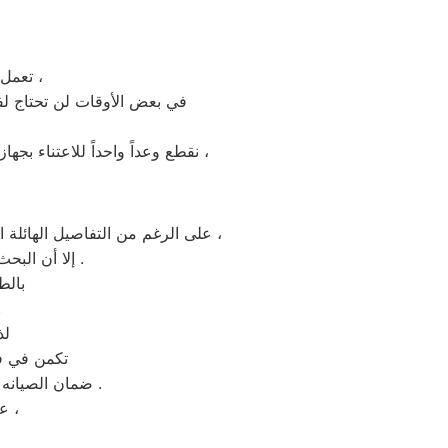
تعمل فروع سامسونج بمختلف المدن والمحافظات للمساعدة و الدعم الفني بسهولة ،
في بعض الأوقات لن تحتاج لف
نقطع وعداً واحداً للاعتناء بجهازك لعودته للعمل كما ينبغي ان يكون ، بقطع الغيار الموثوقة من مركز اعطال سامسونج الساحل الشمالى ،
على الرغم من التفاصيل الهائلة المتعلقة بجهازك مثل الاستخدام المتوازن والصيانه الوقائية والاعطال المتقطعة علي مدار سنوات الاستخدام ،
إلا أن البحث عن اخصائي سامسونج يعد الثاني علي مستوي الاهمية بعد استخدامك المعتدل للمنتج .
بالط
او ف
لذ
تكمن في ف
ضمان الصيانه انها الخطوات المعتادة بجميع فروع سامسونج الساحل الشمالى او غيرها من المحافظات .
عندما تتعامل مع مشاكل واعطال جهازك المنزلي فأن الوقت له أهمية كبيرة ،