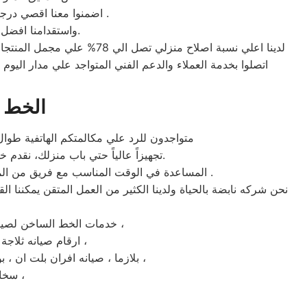
اضمنوا معنا اقصي درجات الاَمان والثقة عند التعامل مع فرع سامسونج الساحل الشمالى لأستخدامنا قطع الغيار الاصلية .
واستقدامنا افضل المهندسون إضافة إلي سيارات الخدمة المجهزة تجهيز يضمن اصلاح غالبية الاجهزة بالمنزل.
لدينا اعلي نسبة اصلاح منز
الخط 
متواجدون للرد علي مكالمتكم الهاتفية طوا
تجهيزاً عالياً حتي باب منزلك، نقدم خدمة الصيانه بالمنزل حتي لاتضطر إلي الخروج من منزلك المريح . إرضاء المتعاملون معنا هو الاهتمام الاول لنا.
المساعدة في الوقت المناسب مع فريق من الموظفين المتقدمين والمدربين. في شبكة صيانه متقنة تضم أكثر من 27 من مزودي الخدمة والوكلاء في جميع أنحاء مصر .
نحن شركه نابضة بالحياة ولدينا الكثير من العمل المتقن يمكننا ال
خدمات الخط الساخن لصيانه سامسونج في الساحل الشمالى تشمل الاجهزة الأتية ، صيانه غسالات سامسونج الساحل الشمالى ،
ارقام صيانه ثلاجة ثلاجات سامسونج في الساحل الشمالى ، ارقام رقم اعطال ميكروويف سامسونج اسكندرية ،
ارقام خدمة شاشات led ، lcd بلازما ، صيانه افران بلت ان ، بوتاجازات ، مكانس ، مجففات ، ديب فريزر ، غسالة الاطباق ، تكييف الهواء ،
سخان الغاز ، السخانات الكهربائية ، فرع صيانه شاشة سامسونج الساحل الشمالى ،