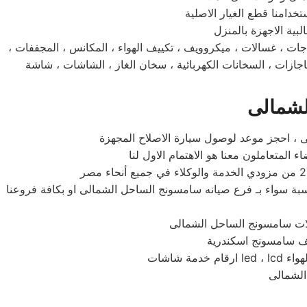
 الشمالى ، ثلاجات ، غسالات ، ميكروويف ، تكييف الهواء ، المكانس ، المجففات ،
بائية ، سخان الغاز ، الشاشات ، شاشة led ، بلازما ، lcd اتصلوا بخدمة العملاء والدعم الفني المتواجد علي مدار اليوم لخدمتكم وتلقي بلاغات الاعطال
لشمالى
 ، احجز موعد لوصول سيارة الاصلاح المجهزة
لمناسبة سواء بـ فرع صيانه سامسونج الساحل الشمالى او بكافة فروعنا