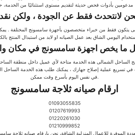
يتكون فقط من خبراء متخصصون بأجهزة سامسونج المختلفة . يمكننا 
 ما يخص اجهزة
سامسونج
في مكان وا
نج الساحل الشمالى هذه الخدمة متاحة لأي عميل داخل منطقة الساحل
رغب في تسريع عملية إصلاح جهازك ، يمكنك طلب هذه الخدمة الساحل ا
في نفس اليوم بأسرع وقت ممكن.
ارقام صيانه ثلاجة سامسونج
01093055835
01207619993
01220261030
01210999852
متعددة الموفرة للاعمال المنزلية الشاقة، نحن بارقام صيانه ثلاجة س