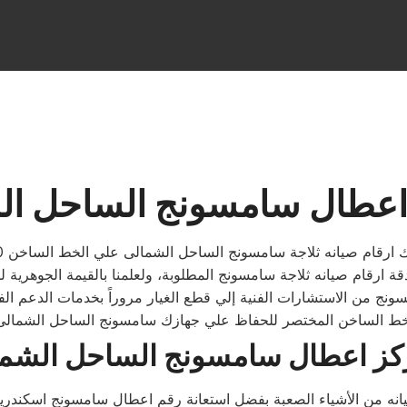
عطال سامسونج الساحل ال
اجة سامسونج الساحل الشمالى علي الخط الساخن 01096922100 بصفتنا خبراء في مجال
قة ارقام صيانه ثلاجة سامسونج المطلوبة، ولعلمنا بالقيمة الجوهرية ل
امسونج من الاستشارات الفنية إلي قطع الغيار مروراً بخدمات الدع
كز اعطال سامسونج الساحل الشم
ه من الأشياء الصعبة بفضل استعانة رقم اعطال سامسونج اسكندرية ب