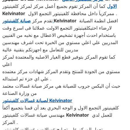
الاول
كما أن المركز تقوم بجميع أعمل مركز لمركز كلفينيتور
ممركزياَ داخل محافظة كلفينيتور التجمع الاول .
Kelvinator
افضل انظمة الصيانة
Kelvinator
صيانة كلفينيتور
تقدم مركز
لارضاء احتيكلفينيتور التجمع الاولت عملائنا فى اسرع وقت
باستخدام احدث أجهزة تشخيص الاعطال مع نخبه من الفنيين
المدربين علي اعلي مستوي من الخبرة تحت اشرف مهندسين
مدربين للتعامل مع اجهزتكم بتقنية عالية
كما تقوم المركز بتوفير قطع الغيار الاصليه والمعتمدة لمركز
اعلي
مستوي من الجودة للمنتج وتقدم المركز شهادات مركز معتمده
علي اي جزء تم استبداله .
حيث أن اليكس جروب للصيانة هي مركز صيانة غسالات معتمد
من وزارة الصناعة
Kelvinator
لصيانة غسالات كلفينيتور
كلفينيتور التجمع الاول و الوجه البحري بعد أن قمنا بتجميع أكفأ
للعمل لدي
Kelvinator
مهندسي صيانة غسالات كلفينيتور
المركز .
تعمل المركز على تصليح غسالات و غسالات كلفينيتور