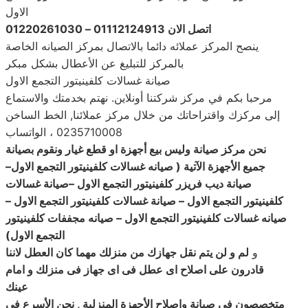
الاول
اتصل الان 01112124913 – 01220261030
ينصح المركز عملائه دائما بالاتصال بمركز الصيانه الخاصة
بالمركز للتبليغ عن الأعطال بشكل مبكر
صيانة غسالات كلفينيتور التجمع الاول
مرحبا بكم في مركز شركتنا أونلاين. نهتم بخدمتك والاستماع
إلى مركزك واقتراحاتك من خلال مركز عملائنا, الخط الساخن
0235710008 ، الواتساب
نحن مركز صيانة وليس بيع أجهزة او قطع غيار ونقوم بصيانة
جميع الأجهزة الآتية ( صيانه غسالات كلفينيتور التجمع الاول
–
صيانة
ديب فريزر
كلفينيتور التجمع الاول –صيانة غسالات
كلفينيتور التجمع الاول – صيانة غسالات كلفينيتور التجمع الاول –
صيانه غسالات كلفينيتور التجمع الاول – صيانه مجففات كلفينيتور
التجمع الاول
)
و
لم و لن يتم نقل جهازك من منزلك مهما كان العطل لاننا
قادرون على اصلاح اى عطل فى اى جهاز فى منزلك و امام
عينك
متخصصون فى صيانة واصلاح الأجهزة المنزلية , نحن الأسرع فى