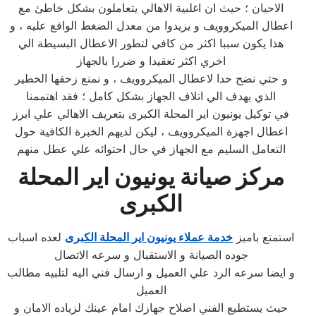
الاحيان ؛ حيث ان اغلبية الاهالي يتعاملون بشكل خاطئ مع
اعطال الميكروويف و يزيدوا من معدل الضغط الواقع عليه ، و
هذا يكون سببا اكثر من كافي لتطور الاعطال البسيطة الي
اخري اكثر تعقيدا و ضررا بالجهاز
و حتي نضح حدا لاعطال الميكروويف ، و نمنع زحفها الخطير
الذي يهدف الي اتلاف الجهاز بشكل كامل ؛ فقد اهتممنا
في توكيل يونيون اير المحلة الكبرى بتعريف الاهالي علي ابرز
اعطال اجهزة الميكروويف ، ليكن لديهم الخبرة الكافية حول
التعامل السليم مع الجهاز في حال احتوائه علي عطل منهم
مركز صيانة يونيون اير المحلة
الكبرى
استمتع باميز
خدمة عملاء يونيون اير المحلة الكبرى
لعده اسباب
جوده الصيانة و الاستقبال و سرعه الاتصال
و ايضا سرعه الرد علي العميل و ارسال فني اليه لتلبيه مطالب
العميل
حيث يستطيع الفني اصلاح جهازك امام عينك لزياده الامان و