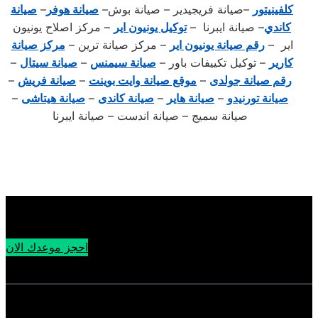
كلفينيتور
–صيانة فريجيدير – صيانة بوش–
صيانة هوفر
–
صيانة
كاندي
– صيانة ايبرنا –
توكيل يونيون اير
– مركز اصلاح يونيون
اير –
رقم صيانة يونيون اير
– مركز صيانة ترين –
مركز صيانة
كارير
– توكيل تكييفات باور –
صيانة سيمنس
–
صيانة سيتال
–
رقم صيانة جولدى
–
موقع صيانة وايت بوينت
–
صيانة فريش
–
صيانة تورنيدو
–
صيانة هاير
–
صيانة كاندى
–
صيانة هيتاشى
–
صيانة سميج – صيانة اندست – صيانة ايبرنا
احجز موعدك الان