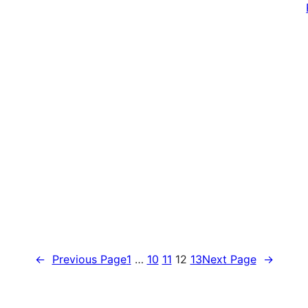
ع
←
Previous Page
1
…
10
11
12
13
Next Page
→