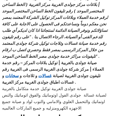
| بلاغات مركز جولدى الغربية مركز الغربية ( الخط الساخن
المختصر الموحد ) رقم تليفون الخط الساخن المختصر الموحد
لرقم خدمة العملاء وبلاغات المركز توكيل الشركة المعتمد بمصر
نحن معكم دوماً ونساعدتكم فى الحصول على الاجابة على كافة
تساؤلاتكم
ونوفر
الصيانة الدائمة لمنتجاتنا اذا كان لديكم أي طلب
للدعم الفنى أو الصيانة، الرجاء الاتصال بنا . “على رقم تليفون
رقم خدمة صيانة غسالات وثلاجات توكيل شركة جولدى المعتمد
من خلال المركز الرسمى بمصر فقط وحصري
اتصل
ب ارقام
” .
تليفونات مراكز خدمة جولدى مصر الخط الساخن الموحد
صيانة جولدى بالغربية
| توكيل بلاغات المركز – رقم خدمة
العملاء
| مركز شركة جولدى الغربية الرسمى فى الغربية رقم
تليفون جولدى الغربية
لصيانة
غسالات
و ثلاجات و
سخانات
و
.
غسالات اطباق جولدى الغربية مركز الغربية
صيانة جولدى الغربية توكيل خدمة متكامل بالغربية
لصيانة غسالة جولدى الفول اوتوماتيك والفوق اتوماتيك والنص
اوتماتيك والتحميل العلوي والامامي والتوب لواد و صيانة جميع
الاجهزه الكهرومنزليه و جميع الماركات العالميه