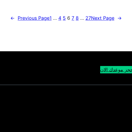
←
Previous Page
1
…
4
5
6
7
8
…
27
Next Page
→
جز موعدك الان