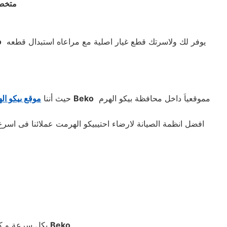
متخصص
يوفر لك ولاسرتك قطع غيار اصلية مع مراعاه استبدال قطعه
o
مموقعياَ داخل محافظة بيكو الهرم
Beko
كما أن الموقع تقوم بجميع أعمل موقع لموقع بيكو
حيث أننا
موقع بيكو ال
.
Beko
بكل سرعة و كفاءة حيث تم تدريب الفنيين و العاملين على الصيانة عبر دورات صيانة الديب فريزر المعتمدة لدي موقع بيكو