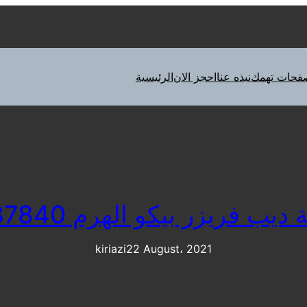
فحات تهمك
نبذه عنا
احجز الان
الرئيسية
ب فريزر بيكو الهرم 01060037840
kiriazi
22 August، 2021