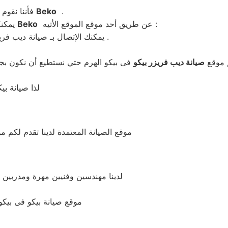
.
Beko
فأننا نقوم بتوفير قطع الغيار الأصلية لجميع ديب فريزر بيكو
عن طريق أحد موقع الموقع الأتيه :
Beko
يمكنكم الأتصال بنا عند وجود أي عطل أو أي مشكله في ديب فريزر بيكو
يمكنك الإتصال بـ صيانة ديب فريزر بيكو الهرم عن طريق الموبايل 01220261030 – 0235710008 .
م موقع
صيانة ديب فريزر بيكو
لذا صيانة بي
موقع الصيانة المعتمدة لدينا تقدم لكم م
لدينا مهندسين وفنيين مهرة ومدربين 
موقع صيانة بيكو فى بيكو