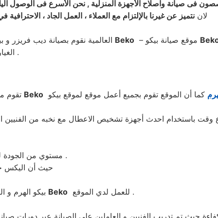
ون فى صيانة واصلاح الأجهزة المنزلية , نحن الأسرع فى الوصول اليك
لان
نتميز عن غيرنا بالإلتزام مع العملاء ، العمل الجاد ، الاحترافي
Bek
– موقع صيانة بيكو
Beko
العالمية نقوم بصيانة ديب فريزر و بيكو الهرمجات و ديب فريزر بيكو
الغيار فى اى وقت فقط اتصل بنا على 01220261030 – 0235710008 .
هرم
Beko
تقوم م
مستوي من الجودة للمنتج وتقدم الموقع شهادات موقع معتمده علي اي جزء تم استبداله .
حيث أن اليكس جر
للعمل لدي الموقع .
Beko
بيكو الهرم و الوجه البحري بعد أن قمنا بتجميع أكفأ مهندسي صيانة ديب فريزر بيكو