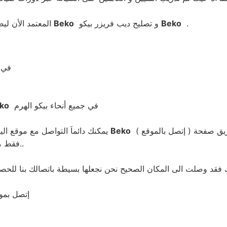
.
Beko
و تصليح ديب فريزر بيكو
Beko
المعتمد الأن ليصلك فنيين و مهندسين الصيانة الى منزلك و لعمل صيانة بيكو
في 
في جميع أنحاء بيكو الهرم
ko
ق صفحة ( إتصل بالموقع )
Beko
يمكنك دائماَ التواصل مع موقع اليكس جروب للصيانة وكيل بيكو
• فقط مكالمة هاتفية اليا ويصلك مندوبنا اينما كنت في أي مكان في مصر..
إتصل بموق