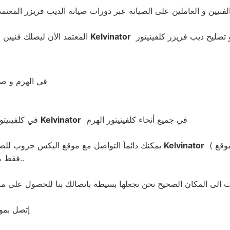
Kelvinator
المعتمد الأن ليصلك فنيين و مهندسين الصيانة الى منزلك و لعمل صيانة كلفينيتور
في الهرم و صي
في جميع أنحاء كلفينيتور الهرم
Kelvinator
في كلفينيتور الهرم كما نقوم بتصليح و صيانة ديب فريزر كلفينيتور
وقع )
Kelvinator
يمكنك دائماَ التواصل مع موقع اليكس جروب للصيانة وكيل كلفينيتور
• فقط مكالمة هاتفية اليا ويصلك مندوبنا اينما كنت في أي مكان في مصر..
إتصل بموق