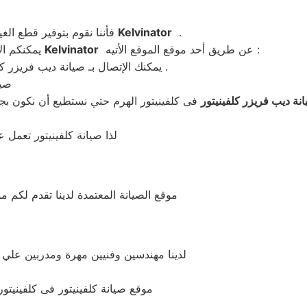
.
Kelvinator
فأننا نقوم بتوفير قطع الغيار الأصلية لجميع ديب فريزر كلفينيتور
عن طريق أحد موقع الموقع الأتيه :
Kelvinator
يمكنكم الأتصال بنا عند وجود أي عطل أو أي مشكله في ديب فريزر كلفينيتور
يمكنك الإتصال بـ صيانة ديب فريزر كلفينيتور الهرم عن طريق الموبايل 01220261030 – 0235710008 .
صيا
نة ديب فريزر كلفينيتور
لذا صيانة كلفينيتور تعمل 
موقع الصيانة المعتمدة لدينا تقدم لكم م
لدينا مهندسين وفنيين مهرة ومدربين علي 
موقع صيانة كلفينيتور فى كلفينيتو