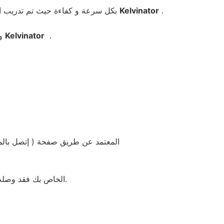
.
Kelvinator
بكل سرعة و كفاءة حيث تم تدريب الفنيين و العاملين على الصيانة عبر دورات صيانة الديب فريزر المعتمدة لدي موقع كلفينيتور
.
Kelvinator
و تصليح ديب فريزر كلفينيتور
المعتمد عن طريق صفحة ( إتصل بالم
الخاص بك فقد وصلت الى المكان الصحيح نحن نجعلها بسيطة باتصالك بنا للحصول على مساعدات تقنية إضافية.