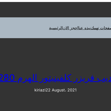
فحات تهمك
نبذه عنا
احجز الان
الرئيسية
ريزر كلفينيتور الهرم 01023140280
kiriazi
22 August، 2021