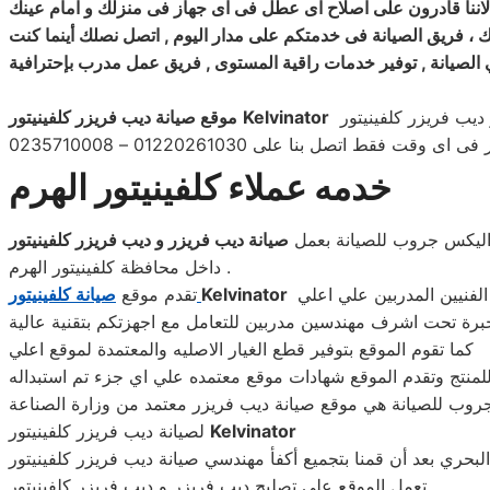
لاننا قادرون على اصلاح اى عطل فى اى جهاز فى منزلك و امام عينك
 ، فريق الصيانة فى خدمتكم على مدار اليوم , اتصل نصلك أينما كنت
ة في الصيانة , توفير خدمات راقية المستوى , فريق عمل مدرب بإحترافية
Kelvinator
موقع صيانة ديب فريزر كلفينيتور
خدمه عملاء كلفينيتور الهرم
اليكس جروب للصيانة بعمل
صيانة ديب فريزر و ديب فريزر كلفينيتور
داخل محافظة كلفينيتور الهرم .
افضل انظمة الصيانة لارضاء احتيكلفينيتور الهرمت عملائنا فى اسرع وقت باستخدام احدث أجهزة تشخيص الاعطال مع نخبه من الفنيين المدربين علي اعلي
Kelvinator
صيانة كلفينيتور
تقدم موقع
رة تحت اشرف مهندسين مدربين للتعامل مع اجهزتكم بتقنية عالية
كما تقوم الموقع بتوفير قطع الغيار الاصليه والمعتمدة لموقع اعلي
وب للصيانة هي موقع صيانة ديب فريزر معتمد من وزارة الصناعة
Kelvinator
لصيانة ديب فريزر كلفينيتور
تعمل الموقع على تصليح ديب فريزر و ديب فريزر كلفينيتور