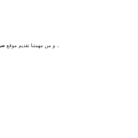
فى كلفينيتور الهرم حتي نستطيع أن نكون بجوار عملائنا و نستطيع تقديم موقع مميزة حتي بعد انتهاء فترة الموقع ..
و من مهمتنا تقديم موقع
صيا