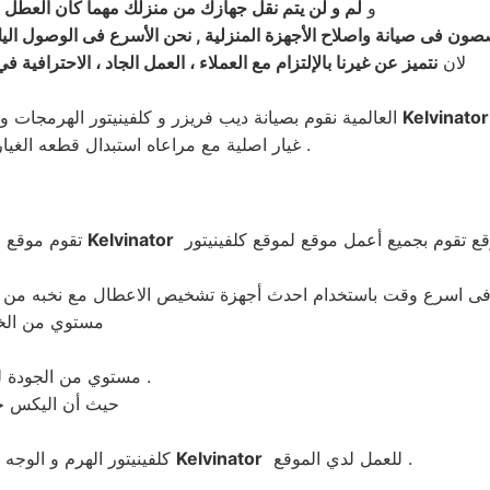
و
لم و لن يتم نقل جهازك من منزلك مهما كان العطل 
ون فى صيانة واصلاح الأجهزة المنزلية , نحن الأسرع فى الوصول اليك
لان
نتميز عن غيرنا بالإلتزام مع العملاء ، العمل الجاد ، الاحترافي
Kelvinator
العالمية نقوم بصيانة ديب فريزر و كلفينيتور الهرمجات و ديب فريزر كلفينيتور
غيار اصلية مع مراعاه استبدال قطعه الغيار فى اى وقت فقط اتصل بنا على 01220261030 – 0235710008 .
Kelvinator
تقوم موقع 
مستوي من الخب
مستوي من الجودة للمنتج وتقدم الموقع شهادات موقع معتمده علي اي جزء تم استبداله .
حيث أن اليكس جر
للعمل لدي الموقع .
Kelvinator
كلفينيتور الهرم و الوجه البحري بعد أن قمنا بتجميع أكفأ مهندسي صيانة ديب فريزر كلفينيتور