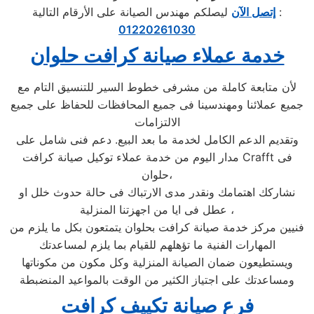
ليصلكم مهندس الصيانة على الأرقام التالية :
إتصل الآن
01220261030
خدمة عملاء صيانة كرافت حلوان
لأن متابعة كاملة من مشرفى خطوط السير للتنسيق التام مع
جميع عملائنا ومهندسينا فى جميع المحافظات للحفاظ على جميع
الالتزامات
وتقديم الدعم الكامل لخدمة ما بعد البيع. دعم فنى شامل على
مدار اليوم من خدمة عملاء توكيل صيانة كرافت Crafft فى
حلوان،
نشاركك اهتمامك ونقدر مدى الارتباك فى حالة حدوث خلل او
عطل فى ايا من اجهزتنا المنزلية ،
فنيين مركز خدمة صيانة كرافت بحلوان يتمتعون بكل ما يلزم من
المهارات الفنية ما تؤهلهم للقيام بما يلزم لمساعدتك
ويستطيعون ضمان الصيانة المنزلية وكل مكون من مكوناتها
ومساعدتك على اجتياز الكثير من الوقت بالمواعيد المنضبطة
فرع صيانة تكييف كرافت