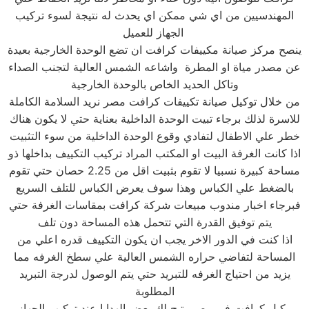
المهندسيين من اي شي ممكن اي يحدث له نتيجة لسوء تركيب
الجهاز للعميل
ينصح مركز صيانة مكييفات كرافت ان تضع الوحدة الخارجية بعيدة
عن مصدر مياة او المطرة واشاعه الشمس العالية لتجنب الصداء
وتاكل الحديد الخاص بالوحدة الخارجية
من خلال توكيل صيانة تكييفات كرافت مصر نريد السلامة الكاملة
للاسرة لذلك برجاء تبيت الوحدة الداخلية بعناية حتي لا يكون هناك
خطر علي الاطفال لتفادي وقوع الوحدة الداخلية من سوء التثبيت
اذا كانت الغرفة البيت او المكتب المراد تركيب التكييف بداخلها ذو
مساحة كبيرة نسبيا لا تقوم بثبيت اقل من 2.25 حصان حتي تقوم
بالضغط علي الكباس وهذا سوف يعرض الكباس للتلف السريع
فبرجاء اخبار مندوب مبيعات شركة كرافت بمقاسات الغرفة حتي
يتم توفيق القدرة التي تتحمل هذه المساحة دون تلف
اذا كنت في الدور الاخر يجب ان يكون التكييف قدره اعلي من
المساحة لتفاضي حراره الشمس العالية علي سطخ الغرفه مما
يزيد من احتياج الغرفه للتبريد حتي يتم الوصول لدرجة التبريد
المطلوبة
وكيل كرافت في مصر يتيح لك بعض الهدايا عند تركيب الجهاز