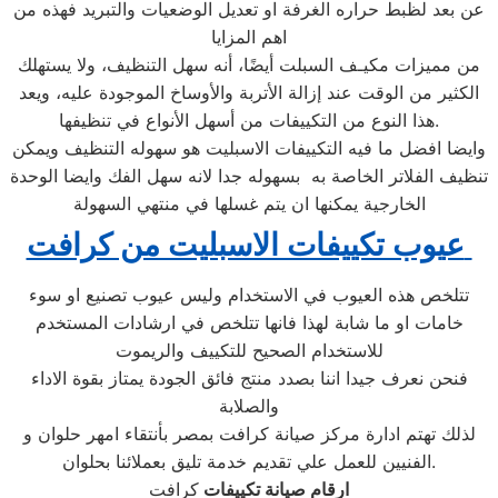
عن بعد لظبط حراره الغرفة او تعديل الوضعيات والتبريد فهذه من
اهم المزايا
من مميزات مكيـف السبلت أيضًا، أنه سهل التنظيف، ولا يستهلك
الكثير من الوقت عند إزالة الأتربة والأوساخ الموجودة عليه، ويعد
هذا النوع من التكييفات من أسهل الأنواع في تنظيفها.
وايضا افضل ما فيه التكييفات الاسبليت هو سهوله التنظيف ويمكن
تنظيف الفلاتر الخاصة به بسهوله جدا لانه سهل الفك وايضا الوحدة
الخارجية يمكنها ان يتم غسلها في منتهي السهولة
عيوب تكييفات الاسبليت من كرافت
تتلخص هذه العيوب في الاستخدام وليس عيوب تصنيع او سوء
خامات او ما شابة لهذا فانها تتلخص في ارشادات المستخدم
للاستخدام الصحيح للتكييف والريموت
فنحن نعرف جيدا اننا بصدد منتج فائق الجودة يمتاز بقوة الاداء
والصلابة
لذلك تهتم ادارة مركز صيانة كرافت بمصر بأنتقاء امهر حلوان و
الفنيين للعمل علي تقديم خدمة تليق بعملائنا بحلوان.
ارقام صيانة تكييفات
كرافت