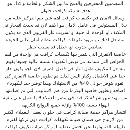
المصميين المحترفين والدمج ما بين الشكل والخامة والاداء هو
هدف شركة كرافت حلوان
وسائل الامان في تكييفات كرافت اهم شي يتم التركيز عليه من
خلال المسئولين في عامل الامان هو الاهم لان قد يحدث انفجار في
المكثف او الوحدة الداخلية او تسريب غاز الفريون الذي قد يكون
مشتعل لذبك تم تزويد تكييفات كرافت بنظام امان عالي الجوده
لتفاضي حدوث اي عطل قد يسبب خطر
خاصية الانفرتر التي يتميز بيها تكييفات كرافت هي واحدة من اهم
الخواص التي تساعد في توفير الكهرباء بنسبة عالية جميعا يقوم
بتشغل المكييف طول النار في فصل الصيف لان الجو يكون حار
جدا علي الاطفال وكبار السن لذلك تم تطوير خاصية الانفرتر كي
تقوم بتوفر حوالي 40% من الاستهلاك وهذا توفير جيد للكهرباء
اضافه وتطوير خاصية البلازما من اهم الاساليب التي تم اضافتها
من مهندسين شركة كرافت في مصر للعملاء لانها تعمل علي تنقية
الهواء بنسبة 100% وازلة جميع الروائح الكريهه
انتشار مراكز خدمة صيانة كرافت في حلوان يعطي للعملاء الكثير
من الارتياح في ضمان صيانة تكييفات كرافت دون تركها لفتره
طويلة تالفة ولهذا نحن افضل تغطية لمراكز صيانة تكييف كرافت