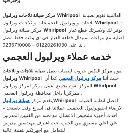
بإحترافية
العالمية نقوم بصيانة
Whirlpool
مركز صيانة ثلاجات ويرلبول
–
Whirlpool
ثلاجات و ويرلبول العجميجات و ثلاجات ويرلبول
يوفر لك ولاسرتك قطع غيار
Whirlpool
مركز صيانة ويرلبول
اصلية مع مراعاه استبدال قطعه الغيار فى اى وقت فقط اتصل
بنا على 01220261030 – 0235710008 .
خدمه عملاء ويرلبول العجمي
تقوم مركز اليكس جروب للصيانة بعمل
صيانة ثلاجات و ثلاجات
حيث أننا
مركز ويرلبول العجمي
كما أن
Whirlpool
ويرلبول
Whirlpool
المركز تقوم بجميع أعمل مركز لمركز ويرلبول
ممركزياَ داخل محافظة ويرلبول العجمي .
افضل انظمة الصيانة
Whirlpool
صيانة ويرلبول
تقدم مركز
لارضاء احتيويرلبول العجميت عملائنا فى اسرع وقت باستخدام
احدث أجهزة تشخيص الاعطال مع نخبه من الفنيين المدربين
علي اعلي مستوي من الخبرة تحت اشرف مهندسين مدربين
للتعامل مع اجهزتكم بتقنية عالية