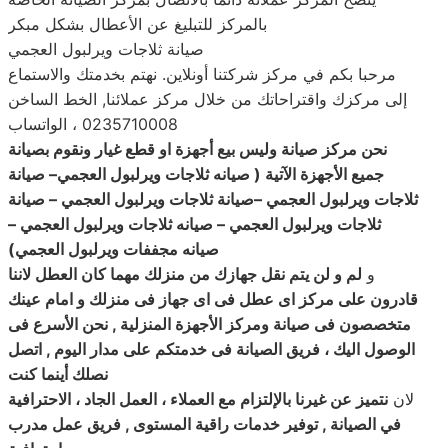
بالمركز للتبليغ عن الأعطال بشكل مبكر
صيانة ثلاجات ويرلبول العجمي
مرحبا بكم في مركز شركتنا أونلاين. نهتم بخدمتك والاستماع
إلى مركزك واقتراحاتك من خلال مركز عملائنا, الخط الساخن
0235710008 ، الواتساب
نحن مركز صيانة وليس بيع أجهزة او قطع غيار ونقوم بصيانة
جميع الأجهزة الآتية ( صيانه ثلاجات ويرلبول العجمي
–
صيانة
ثلاجات
ويرلبول العجمي –صيانة ثلاجات ويرلبول العجمي – صيانة
ثلاجات ويرلبول العجمي – صيانه ثلاجات ويرلبول العجمي –
صيانه مجففات ويرلبول العجمي
)
و
لم و لن يتم نقل جهازك من منزلك مهما كان العطل لاننا
قادرون على مركز اى عطل فى اى جهاز فى منزلك و امام عينك
متخصصون فى صيانة ومركز الأجهزة المنزلية , نحن الأسرع فى
الوصول اليك ، فريق الصيانة فى خدمتكم على مدار اليوم , اتصل
نصلك أينما كنت
لان
نتميز عن غيرنا بالإلتزام مع العملاء ، العمل الجاد ، الاحترافية
في الصيانة , توفير خدمات راقية المستوى , فريق عمل مدرب