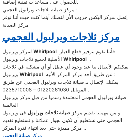
للحصول على مساعدات تقنية إضافية.
مركز صيانة ثلاجات ويرلبول العجمي :
إتصل بمركز اليكس جروب الأن لنصلك أينما كنت حيث أننا نوفر
مركز الصيانة
مركز ثلاجات ويرلبول العجمي
فأننا نقوم بتوفير قطع الغيار
Whirlpool
لمركز ويرلبول
.
Whirlpool
الأصلية لجميع ثلاجات ويرلبول
يمكنكم الأتصال بنا عند وجود أي عطل أو أي مشكله في ثلاجات
عن طريق أحد مركز المركز الأتيه :
Whirlpool
ويرلبول
يمكنك الإتصال بـ صيانة ثلاجات ويرلبول العجمي عن طريق
الموبايل 01220261030 – 0235710008 .
صيانة ويرلبول العجمي المعتمدة رسميا من قبل مركز ويرلبول
العالمية
و من مهمتنا تقديم مركز
صيانة ثلاجات ويرلبول
فى ويرلبول
العجمي حتي نستطيع أن نكون بجوار عملائنا و نستطيع تقديم
مركز مميزة حتي بعد انتهاء فترة المركز ..
مركز صيانة العجمي