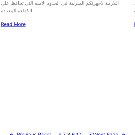
اللازمة لاجهزتكم المنزلية فى الحدود الامنه التى تحافظ على
الكفاءة المعتادة
Read More
←
Previous Page
1
…
6
7
8
9
10
…
50
Next Page
→