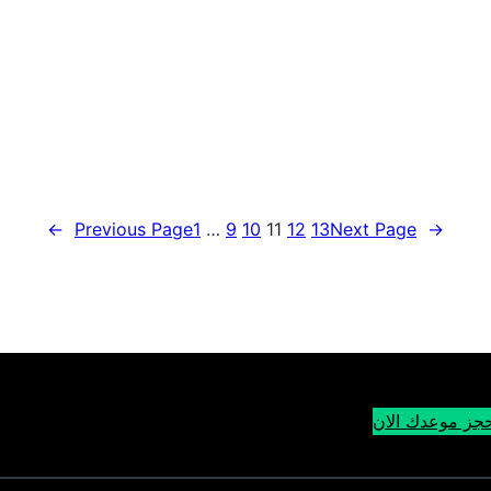
←
Previous Page
1
…
9
10
11
12
13
Next Page
→
جز موعدك الان