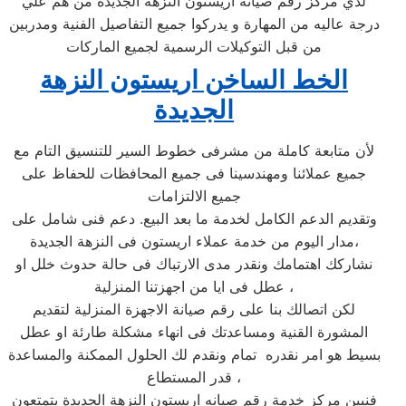
لدي مركز رقم صيانه اريستون النزهة الجديدة من هم علي
درجة عاليه من المهارة و يدركوا جميع التفاصيل الفنية ومدربين
من قبل التوكيلات الرسمية لجميع الماركات
الخط الساخن اريستون النزهة
الجديدة
لأن متابعة كاملة من مشرفى خطوط السير للتنسيق التام مع
جميع عملائنا ومهندسينا فى جميع المحافظات للحفاظ على
جميع الالتزامات
وتقديم الدعم الكامل لخدمة ما بعد البيع. دعم فنى شامل على
مدار اليوم من خدمة عملاء اريستون فى النزهة الجديدة،
نشاركك اهتمامك ونقدر مدى الارتباك فى حالة حدوث خلل او
عطل فى ايا من اجهزتنا المنزلية ،
لكن اتصالك بنا على رقم صيانة الاجهزة المنزلية لتقديم
المشورة القنية ومساعدتك فى انهاء مشكلة طارئة او عطل
بسيط هو امر نقدره تمام ونقدم لك الحلول الممكنة والمساعدة
قدر المستطاع ،
فنيين مركز خدمة رقم صيانه اريستون النزهة الجديدة يتمتعون