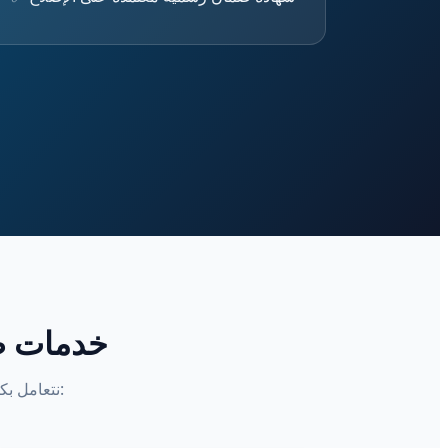
خدمات صي
نتعامل بكفاءة هندسية عالية مع كافة أنواع الديب فريزر (الرأسي الدرج، والأفقي الصندوق):