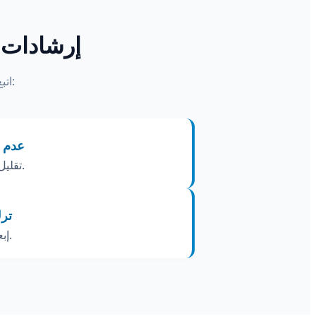
إرشادات ا
اتبع هذه النصائح البسيطة لإطالة عمر الديب فريزر والحفاظ على تبريد مثالي:
عدم ف
تقليل عدد مرات فتح باب الديب فريزر يحافظ على درجات التجمد الداخلية ويمنع دخول الهواء الساخن والرطوبة.
تر
إبعاد الديب فريزر عن الحائط بمسافة لا تقل عن 15 سم يسهم في تبريد المكثف بكفاءة عالية ويحمي الموتور.