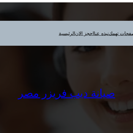
فحات تهمك
نبذه عنا
احجز الان
الرئيسية
صيانة ديب فريزر مصر