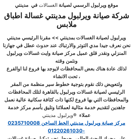
موقع ويرلبول الرسمي لصيانة
الغسالات
في
مدينتي
شركة صيانة ويرلبول مدينتي غسالة اطباق
ملابس
ويرلبول لصيانة الغسالات بمدينتي
>>
مقرنا الرئيسي مدينتي
نحن نعرف جيدا مدي التوتر والارتباك عند حدوث عطل في جهازنا
المنزلي ونقدر قلق عميل مركز صيانة وايت غسالات ويرلبول
ونثمن وقته
لذلك عادة هناك بعض المحافظات لايوجد بها فروع لنا اوالفرع
تحت الانشاء ،
ولتعويض ذلك نقوم بتوجية خطوط سير منظمة من المقر
الرئيسي لصيانة غسالات ويرلبول بالقاهرة لتلك المحافظات
والمحافظات التي بها فروع لكنها ذات كثافة سكانية عالية نعمل
جاهدين لتقديم خدمة مثالية لعملائنا وتليق بأسم مركز خدمة
عملاء
®
ويرلبول مدينتي
مركز صيانة ويرلبول
مدينتي الخط الساخن 0235710008
-01220261030
علي محرك البحث العالمي جوجل نحن توكيل صيانة غسالات