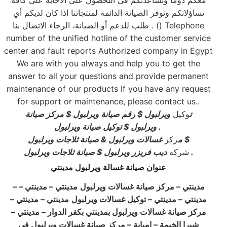
معكم دوماً ونساعدتكم فى اللحصول على الاجابة على كافة
تساؤلاتكم ونوفر الصيانة الدائمة لمنتجاتنا اذا كان لديكم أي
طلب للدعم أو الصيانة، الرجاء الاتصال بنا . () Telephone
number of the unified hotline of the customer service
center and fault reports Authorized company in Egypt
We are with you always and help you to get the
answer to all your questions and provide permanent
maintenance of our products If you have any request
for support or maintenance, please contact us..
ت
وكيل
ويرلبول
$
رقم صيانة ويرلبول
$
مركز صيانة
.
ويرلبول
$
توكيل صيانة ويرلبول
$
م
ركز
غسالات ويرلبول
&
صيانة ثلاجات ويرلبول
.
شركه
ديب فريزر ويرلبول
$
صيانة ثلاجات ويرلبول
عنوان صيانة غسالة ويرلبول مدينتي
مدينتي
–
مركز صيانة غسالات ويرلبول
مدينتي
–
مدينتي
–
–
مدينتي
–
مدينتي
–
توكيل غسالات ويرلبول
مدينتي
–
مدينتي –
مركز صيانة غسالات ويرلبول بمدينتي بكفر الدوار – مدينتي –
شبرا الخيمة – امبابة – مركز صيانة غسالات ويرلبول في