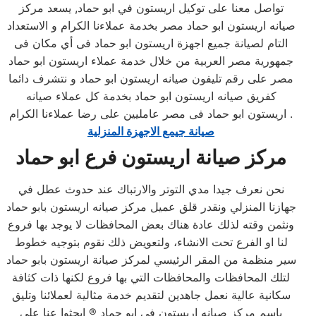
تواصل معنا على توكيل اريستون في ابو حماد, يسعد مركز
صيانه اريستون ابو حماد مصر بخدمة عملاءنا الكرام و الاستعداد
التام لصيانة جميع اجهزة اريستون ابو حماد فى أي مكان فى
جمهورية مصر العربية من خلال خدمة عملاء اريستون ابو حماد
مصر على رقم تليفون صيانه اريستون ابو حماد و نتشرف دائما
كفريق صيانه اريستون ابو حماد بخدمة كل عملاء صيانه
اريستون ابو حماد فى مصر عامليين على رضا عملاءنا الكرام .
صيانة جيمع الاجهزة المنزلية
مركز صيانة اريستون فرع ابو حماد
نحن نعرف جيدا مدي التوتر والارتباك عند حدوث عطل في
جهازنا المنزلي ونقدر قلق عميل مركز صيانه اريستون بابو حماد
ونثمن وقته لذلك عادة هناك بعض المحافظات لا يوجد بها فروع
لنا او الفرع تحت الانشاء، ولتعويض ذلك نقوم بتوجيه خطوط
سير منظمة من المقر الرئيسي لمركز صيانة اريستون بابو حماد
لتلك المحافظات والمحافظات التي بها فروع لكنها ذات كثافة
سكانية عالية نعمل جاهدين لتقديم خدمة مثالية لعملائنا وتليق
باسم مركز صيانه اريستون في ابو حماد ® ابحثوا عنا علي