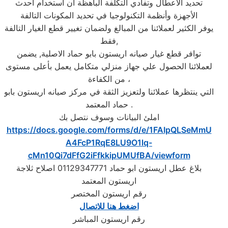
تحديد الاعطال وتفادي التكلفة الباهظة ان استخدام أحدث
الأجهزة وأنظمة التكنولوجيا في تحديد المكونات التالفة
يوفر الكثير لعملائنا من المبالغ ولضمان تغيير قطع الغيار التالفة
فقط,
توافر قطع غيار صيانه اريستون بابو حماد الاصلية, يضمن
لعملائنا الحصول علي جهاز منزلي متكامل يعمل بأعلى مستوى
من الكفاءة ،
التي ينتظرها عملائنا ولتعزيز الثقة في مركز صيانه اريستون بابو
حماد المعتمد .
املئ البيانات وسوف نتصل بك
https://docs.google.com/forms/d/e/1FAIpQLSeMmU
A4FcP1RqE8LU9O1lq-
cMn10Qi7dFfG2iFfkkipUMUfBA/viewform
بلاغ عطل اريستون ابو حماد 01129347771 اصلاح ثلاجة
اريستون المعتمد
رقم اريستون المختصر
اضغط هنا للاتصال
رقم اريستون المباشر