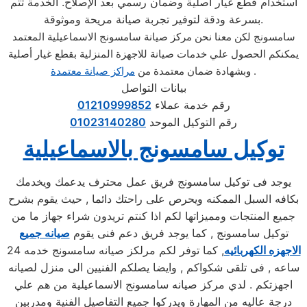
استخدام قطع غيار أصلية وضمان رسمي بعد الإصلاح. الخدمة تتم
بسرعة ودقة لتوفير تجربة صيانة مريحة وموثوقة.
سامسونج لكن معنا نحن مركز صيانة سامسونج الاسماعيلية المعتمد
يمكنكم الحصول علي خدمات صيانة للاجهزة المنزلية بقطع غيار أصلية
.
وبشهادة ضمان معتمدة من
مراكز صيانة معتمدة
بيانات التواصل
رقم خدمة عملاء
01210999852
رقم التوكيل الموحد
01023140280
توكيل سامسونج بالاسماعيلية
يوجد فى توكيل سامسونج فريق عمل محترف يدعمك ويخدمك
بكافه السبل الممكنه ويحرص على راحتك دائما , حيث يقوم بشرح
جميع المنتجات ومميزاتها لكم اذا كنتم تريدون شراء جهاز ما من
توكيل سامسونج , كما يوجد فريق دعم فنى يقوم
صيانه جميع
الاجهزه الكهربائيه
, كما توفر لكم مرلكز صيانه سامسونج خدمه 24
ساعه , فى تلقى شكواكم , وايضا يصلكم الفنيين الى منزل لصيانه
اجهزتكم . لدي مركز صيانه سامسونج الاسماعيلية من هم علي
درجة عاليه من المهارة ويدركوا جميع التفاصيل الفنية ومدربين