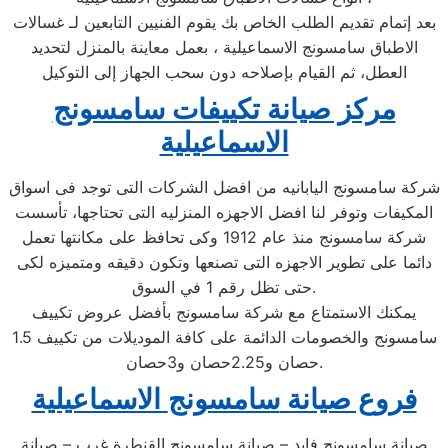
بعد إتمام تقديم الطلب الخاص بك يقوم الفنيين التابعين لـ غسالات
الاطباق سامسونج الاسماعيلية ، بعمل معاينة بالمنزل لتحديد
العطل، ثم القيام بإصلاحه دون سحب الجهاز إلى التوكيل
مركز صيانة تكييفات سامسونج
الاسماعيلية
شركة سامسونج اليابانيه من افضل الشركات التى توجد فى اسواق
المكيفات وتوفر لنا افضل الاجهزه المنزليه التى تحتاجها، تأسست
شركة سامسونج منذ عام 1912 وكى تحافظ على مكانتها تعمل
دائما على تطوير الاجهزه التى تصنعها وتكون دقيقه ومتميزه لكى
حتى تظل رقم 1 في السوق.
يمكنك الاستمتاع مع شركة سامسونج بأفضل عروض تكييف
سامسونج والخصومات الدائمة على كافة الموديلات من تكييف 1.5
حصان و2.25حصان و3حصان.
فروع صيانة
سامسونج
الاسماعيلية
صيانة سامسونج فايد – صيانة سامسونج القنطرة غرب – صيانة