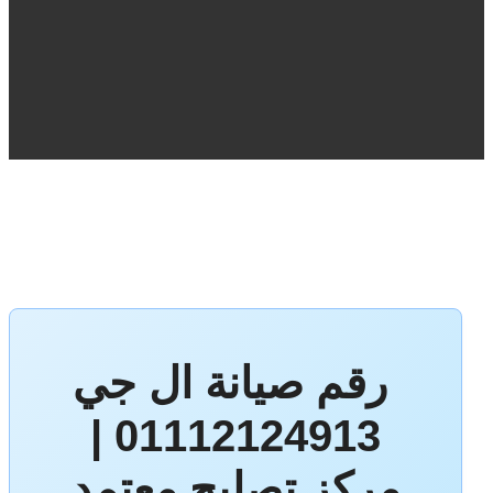
رقم صيانة ال جي
01112124913 |
مركز تصليح معتمد