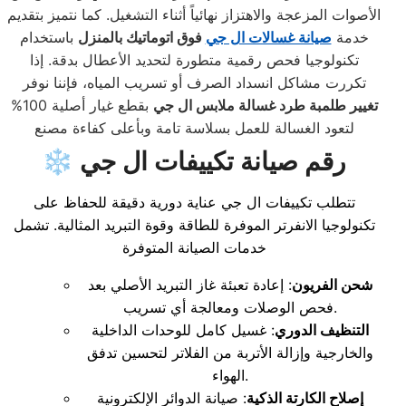
الأصوات المزعجة والاهتزاز نهائياً أثناء التشغيل. كما نتميز بتقديم
خدمة
صيانة غسالات ال جي
فوق اتوماتيك بالمنزل
باستخدام
تكنولوجيا فحص رقمية متطورة لتحديد الأعطال بدقة. إذا
تكررت مشاكل انسداد الصرف أو تسريب المياه، فإننا نوفر
تغيير طلمبة طرد غسالة ملابس ال جي
بقطع غيار أصلية 100%
لتعود الغسالة للعمل بسلاسة تامة وبأعلى كفاءة مصنع
❄️ رقم صيانة تكييفات ال جي
تتطلب تكييفات ال جي عناية دورية دقيقة للحفاظ على
تكنولوجيا الانفرتر الموفرة للطاقة وقوة التبريد المثالية. تشمل
خدمات الصيانة المتوفرة
شحن الفريون
: إعادة تعبئة غاز التبريد الأصلي بعد
فحص الوصلات ومعالجة أي تسريب.
التنظيف الدوري
: غسيل كامل للوحدات الداخلية
والخارجية وإزالة الأتربة من الفلاتر لتحسين تدفق
الهواء.
إصلاح الكارتة الذكية
: صيانة الدوائر الإلكترونية