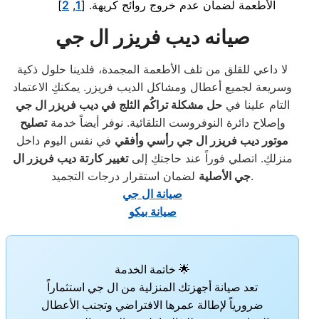
الأطعمة لضمان عدم خروج روائح كريهة.
[
1
,
2
]
صيانه ديب فريزر ال جي
لا داعي للقلق من تلف الأطعمة المجمدة، فلدينا حلول ذكية
وسريعة لجميع أعطال ومشاكل الديب فريزر. يمكنكِ الاعتماد
التام علينا في
حل مشكلة تراكُم الثلج في ديب فريزر ال جي
وإصلاح دائرة النوفروست التلقائية. نوفر أيضاً خدمة
تصليح
موتور ديب فريزر ال جي رأسي وأفقي
في نفس اليوم داخل
منزلكِ. اتصلي فوراً عند حاجتكِ إلى
تغيير كارتة ديب فريزر ال
لضمان استقرار درجات التجميد.
جي الأصلية
صيانة ال جي
صيانة بيكو
🌟 خاتمة الخدمة
تعد صيانة أجهزتك المنزلية من ال جي استثماراً
ضرورياً لإطالة عمرها الافتراضي وتجنب الأعطال