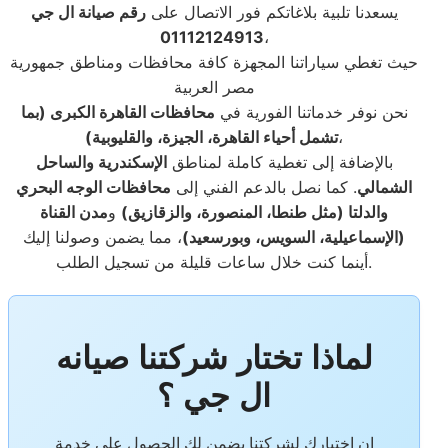
يسعدنا تلبية بلاغاتكم فور الاتصال على
رقم صيانة ال جي
01112124913
،
حيث تغطي سياراتنا المجهزة كافة محافظات ومناطق جمهورية
مصر العربية
نحن نوفر خدماتنا الفورية في
محافظات القاهرة الكبرى (بما
،
تشمل أحياء القاهرة، الجيزة، والقليوبية)
بالإضافة إلى تغطية كاملة لمناطق
الإسكندرية والساحل
الشمالي
. كما نصل بالدعم الفني إلى
محافظات الوجه البحري
والدلتا (مثل طنطا، المنصورة، والزقازيق)
و
مدن القناة
(الإسماعيلية، السويس، وبورسعيد)
، مما يضمن وصولنا إليك
أينما كنت خلال ساعات قليلة من تسجيل الطلب.
لماذا تختار شركتنا صيانه
ال جي ؟
إن اختيارك لشركتنا يضمن لك الحصول على خدمة