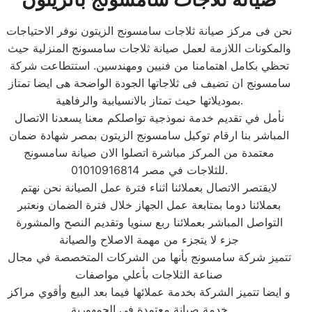
نحن فى مركز صيانة ثلاجات سامسونج الزيتون نوفر الاحتياجات
والمكونات اللازمة لعمل صيانة ثلاجات سامسونج المنزلية حيث
تحظي بكامل اهتمامنا من فنيين ومهندسين. استتطاعت شركة
سامسونج ان تضيف فى ثلاجاتها الجودة الواضحة هى ايضا تمتاز
بموديلاتها حيث تمتاز بالانسيابية والرفاهية.
نأمل في تقديم خدمة نموذجية تواصلكم معنا يسعدنا الاتصال
المباشر بنا ارقام توكيل سامسونج الزيتون بمصر شهادة ضمان
معتمدة من المركز مباشرة اتصلوا الان صيانة سامسونج
للثلاجات في مصر 01010916814.
لايقتصر الاتصال بعملائنا اثناء فترة عمل الصيانة نحن نهتم
بعملائنا دوما بمتابعة عمل الجهاز خلال فترة الضمان ونعتبر
التواصل المباشر بعملائنا ربع سنويا وتقديم النصح والمشورة
جزء لا يتجزء من مهمة الاصلاح والصيانة
تتميز شركة سامسونج بأنها من الشركات المتخصصة في مجال
صناعة الثلاجات بأعلي مواصفات
و ايضا تتميز الشركة بخدمة عملائها فيما بعد البيع وأقوي مراكز
خدمة صيانة معتمدة في الجمهورية