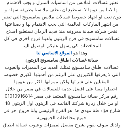
تعتبر غسالات الملابس من اساسيات المنزل و يجب الاهتمام
بها لاننا من دونها لا نستطيع ان ننظف ملابسنا بطريقه سهلة و
دون تعب او اجهاد خصوصا غسالات ملابس سامسونج التي تعتبر
من اشهر الماركات العالمية التي يجب الاهتمام بها و بصناعتها
فنحن شركه صيانة معروفه منذ قديم الزمان نستطيع اصلاح
غسالات سامسونج في فرع الزيتون ولدينا فروع اخري في كل
المحافظات كي يسهل عليكم الوصول الينا
وهذا هو
الموقع الاساسي لنا
صيانة غسالات اطباق سامسونج
الزيتون
غسالات اطباق سامسونج تمتلك العديد من المميزات والعيوب
التي لا يعرفها الكثيرون على الرغم من أهميتها الكبرى خصوصا
للمقبلين على شرائها ولكن ممزاتها اكثر من عيوبها
احصلوا معنا على افضل خدمة للغسالات في مصر من خلال
رقم مركز صيانة سامسونج المعتمد في مصر 01010916814
او من خلال زيارة شركتنا القائمه في الزيتون اول الزيتون 18
شارع فؤاد طة مهدي هذا هو الفرع الرئيسي ولنا فروع اخر في
جميع محافظات الجمهورية
ولذلك سوف نقوم بشرح مفصل لمميزات وعيوب غسالة اطباق