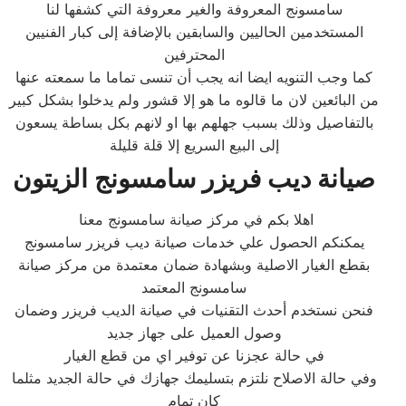
سامسونج المعروفة والغير معروفة التي كشفها لنا
المستخدمين الحاليين والسابقين بالإضافة إلى كبار الفنيين
المحترفين
كما وجب التنويه ايضا انه يجب أن تنسى تماما ما سمعته عنها
من البائعين لان ما قالوه ما هو إلا قشور ولم يدخلوا بشكل كبير
بالتفاصيل وذلك بسبب جهلهم بها او لانهم بكل بساطة يسعون
إلى البيع السريع إلا قلة قليلة
صيانة ديب فريزر سامسونج الزيتون
اهلا بكم في مركز صيانة سامسونج معنا
يمكنكم الحصول علي خدمات صيانة ديب فريزر سامسونج
بقطع الغيار الاصلية وبشهادة ضمان معتمدة من مركز صيانة
سامسونج المعتمد
فنحن نستخدم أحدث التقنيات في صيانة الديب فريزر وضمان
وصول العميل على جهاز جديد
في حالة عجزنا عن توفير اي من قطع الغيار
وفي حالة الاصلاح نلتزم بتسليمك جهازك في حالة الجديد مثلما
كان تمام