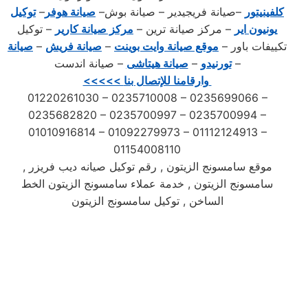
كلفينيتور
–صيانة فريجيدير – صيانة بوش–
صيانة هوفر
–
توكيل
يونيون اير
– مركز صيانة ترين –
مركز صيانة كارير
– توكيل
تكييفات باور –
موقع صيانة وايت بوينت
–
صيانة فريش
–
صيانة
– صيانة اندست –
تورنيدو
–
صيانة هيتاشى
<<<<< وارقامنا للإتصال بنا
01220261030 – 0235710008 – 0235699066 –
0235682820 – 0235700997 – 0235700994 –
01010916814 – 01092279973 – 01112124913 –
01154008110
, موقع سامسونج الزيتون , رقم توكيل صيانه ديب فريزر
سامسونج الزيتون , خدمة عملاء سامسونج الزيتون الخط
الساخن , توكيل سامسونج الزيتون