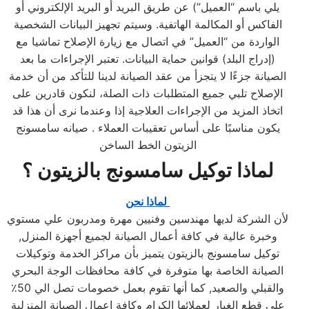
يلي باسم “العميل”) عن طريق البريد أو البريد الإلكتروني أو
الفاكس أو المكالمة الهاتفية. وسيتم تجهيز البيانات الشخصية
الواردة من “العميل” في اتصال مع زيارة الإصلاح تماشيا مع
(إدراج البلد) قوانين حماية البيانات. تعتبر الإجراءات ما بعد
الصيانة جزءًا لا يتجزأ من عقد الصيانة لدينا للتأكد من أن خدمة
الإصلاح تلبي جميع المتطلبات ذات الصلة، لنكون قادرين على
اتخاذ المزيد من الإجراءات العلاجية إذا وعندما نرى أن هذا قد
يكون مناسبًا على أساس تعقيبات العملاء . صيانه سامسونج
الزيتون الخط الساخن
لماذا توكيل سامسونج بالزيتون ؟
لماذا نحن
لأن الشركة لديها مهندسين وفنيين مهرة ومدربون علي مستوي
وخبرة عالية في كافة أعمال الصيانة لجميع أجهزة المنزل,
توكيل سامسونج بالزيتون يتميز بأن مراكز الخدمة وتوكيلات
الصيانة الخاصة بها متوفرة في كافة محافظات الوجة البحري
والقبلي والصعيد, كما أنها تقوم بعمل خصومات تصل الي 50٪
علي قطع الغيار لعملائها الكرام وكافة اعمال الصيانة المنزلية