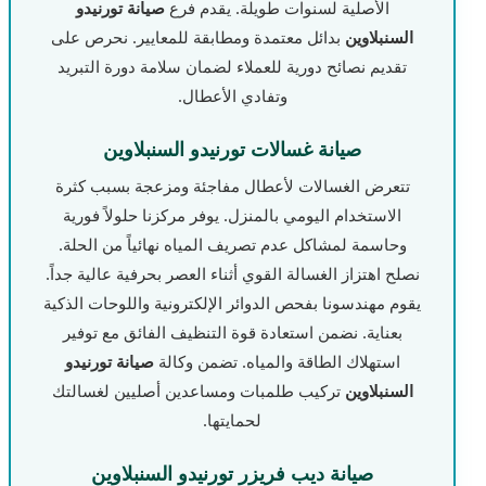
الأصلية لسنوات طويلة. يقدم فرع
صيانة تورنيدو
السنبلاوين
بدائل معتمدة ومطابقة للمعايير. نحرص على
تقديم نصائح دورية للعملاء لضمان سلامة دورة التبريد
وتفادي الأعطال.
صيانة غسالات تورنيدو السنبلاوين
تتعرض الغسالات لأعطال مفاجئة ومزعجة بسبب كثرة
الاستخدام اليومي بالمنزل. يوفر مركزنا حلولاً فورية
وحاسمة لمشاكل عدم تصريف المياه نهائياً من الحلة.
نصلح اهتزاز الغسالة القوي أثناء العصر بحرفية عالية جداً.
يقوم مهندسونا بفحص الدوائر الإلكترونية واللوحات الذكية
بعناية. نضمن استعادة قوة التنظيف الفائق مع توفير
استهلاك الطاقة والمياه. تضمن وكالة
صيانة تورنيدو
السنبلاوين
تركيب طلمبات ومساعدين أصليين لغسالتك
لحمايتها.
صيانة ديب فريزر تورنيدو السنبلاوين