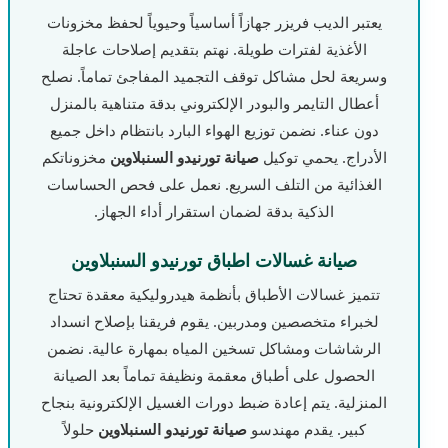
يعتبر الديب فريزر جهازاً أساسياً وحيوياً لحفظ مخزونات
الأغذية لفترات طويلة. نهتم بتقديم إصلاحات عاجلة
وسريعة لحل مشاكل توقف التجميد المفاجئ تماماً. نصلح
أعطال التايمر والبودر الإلكتروني بدقة متناهية بالمنزل
دون عناء. نضمن توزيع الهواء البارد بانتظام داخل جميع
الأدراج. يحمي توكيل
صيانة تورنيدو السنبلاوين
مخزوناتكم
الغذائية من التلف السريع. نعمل على فحص الحساسات
الذكية بدقة لضمان استقرار أداء الجهاز.
صيانة غسالات اطباق تورنيدو السنبلاوين
تتميز غسالات الأطباق بأنظمة هيدروليكية معقدة تحتاج
لخبراء متخصصين ومدربين. يقوم فريقنا بإصلاح انسداد
الرشاشات ومشاكل تسخين المياه بمهارة عالية. نضمن
الحصول على أطباق معقمة ونظيفة تماماً بعد الصيانة
المنزلية. يتم إعادة ضبط دورات الغسيل الإلكترونية بنجاح
كبير. يقدم مهندسو
صيانة تورنيدو السنبلاوين
حلولاً