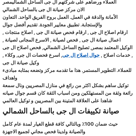
العملاء ورضاهم على شركتهم ال جى الساحل الشماليمصر
الان مركز صيانة ال جى بالساحل الشمالي
الأمانة والدقة في العمل. العمل بروح الفريق الواحد. التعاون
والإستجابة. تطبيق معايير الجودة. تقديم أفضل جوال
ارقام اصلاح ال جى
,
ارقام فحص صيانة ال جى
, اصلاح منتجات ,
اعمال صيانة ال جى , فحص لصيانة , الاسرع المجانى لصيانة ,
الوكيل المعتمد بمصر, تصليح الساحل الشمالي, فحص اصلاح ال جى
, خدمات اصلاح ,
جوال اصلاح ال جى
, اسرع فحصات ال جى, وكلاء
,
وكيل صيانة ال جى
للعملاء. التطوير المستمر. هذا ما تقدمه مركز وتضعه بمثابه مبادىء
واهداف
توكيل ساهم بشكل اكثر من رائع في منازل المصريين ونال سمعة
رائعة وثقة من المستهلكين ومن اسباب الثقة كان قسم جوال صيانه
شاهدا على العلاقة المتينة بين المصريين و توكيل العالمي
صيانة تكييفات ال جى بالساحل الشمالي
حيث ضمان 100٪ وبالتالي كافة قطع الغيار لمدة عام كامل
والصيانة ولدينا فحص مجاني لجميع الاجهزة