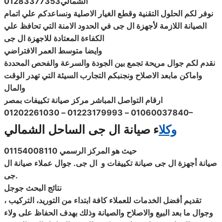
الشمالي
01283377353
نوفر لكم الحلول التقنية وقطع الغيار الاصلية ونساعدكم علي اتمام
الصيانة اللازمة
لأجهزة ال جى في الحدود الامنة التي تحافظ علي
الكفاءة المعتادة للاجهزة ال جى
وايضا متوسط العمر الافتراضي
نقدم لكم جوال مريحة تجمع بين الجودة والسرعة والفحص المحددة
واماكن مابعد الاصلاح ونجنبكم التجارب السيئة التي تهدر الوقت
والمال
ارقام التواصل المباشر مركز صيانة تكييفات بمصر
01060037840 – 01223179993 – 01202261030
–
وكلا
ء صيانة ال جى الساحل الشمالي
حيث هو المركز الرسمي
01154008110
صيانة
أجهزة
ال جى
صيانة
تكييفات و
ال جى
. جوال عملاء
صيانة ال
.
جى
نتائج البحث جوجل
تقديم أفضل الخدمات للعملاء كافة ابتداء من التوريد، التركيب ،
وجوال ما بعد البيع والاصلاح والصيانة وذلك بهدف الحفاظ على ولاء