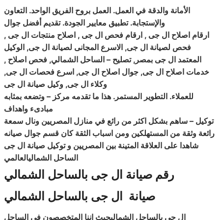
الأمانة والدقة في العمل. العمل بروح الفريق الواحد. التعاون
والإستجابة. تطبيق معايير الجودة. تقديم أفضل جوال
ارقام اصلاح ال جى , ارقام فحص ال جى , اصلاح منتجات ال جى ,
فحص لصيانة ال جى, الاسرع المجانى لصيانة ال جى
,
الوكيل
المعتمد ال جى بمصر
, تصليح – الساحل الشمالي, فحص اصلاح ,
خدمات اصلاح ال جى
,
جوال اصلاح ال جى
, اسرع فحصات ال جى,
وكلاء ال جى
,
وكيل صيانة ال جى
للعملاء. التطوير المستمر. هذا ما تقدمه مركز – وتضعه بمثابه
مبادىء واهداف
توكيل – ساهم بشكل اكثر من رائع في منازل المصريين ونال سمعة
رائعة وثقة من المستهلكين ومن اسباب الثقة كان قسم جوال صيانه
شاهدا على العلاقة المتينة بين المصريين و
توكيل صيانة ال جى
الساحل الشماليالعالمي
رقم صيانة ال جى بالساحل الشمالي
صيانة ال جى بالساحل الشمالي
ال جى بالساحل الشماليحيث اننا المتخصصون في الساحل