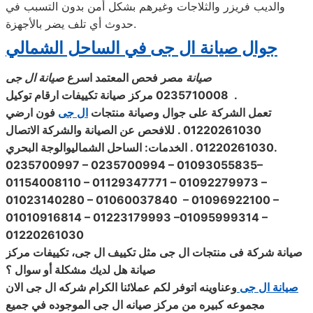
والديب فريزر والثلاجات وغيرهم بشكل أمن بدون التسبب في
حدوث أي تلف يضر بالأجهزة.
جوال صيانة ال جى في الساحل الشمالي
صيانة
مصر فحص المعتمد اسرع
صيانة ال جى
.
0235710008 مركز
صيانة
تكييفات
ارقام توكيل
تعمل الشركة على جوال
وصيانة
منتجات
ال جى
فون ارضي
01220261030
.
للافحص عن
الصيانة
والشركة
الاتصال
.
01220261030 . الخدمات: الساحل الشماليوالوجة البحري
0235700997 – 0235700994 – 01093055835–
01154008110 –
01129347771 – 01092279973 –
01023140280 – 01060037840 – 01096922100 –
01010916814 – 01223179993 –
01095999314 –
01220261030
صيانة
شركة فى منتجات
ال جى مثل
تكييف
ال جى،
تكييفات مركز
صيانة
هل لديك مشكلة أو سوال ؟
صيان
ة
ال جى
وعناوينه اتوفر لكم عملائنا الكرام شركه ال جى الان
مجموعه كبيره من مركز
صيانه ال جى الموجوده في جميع