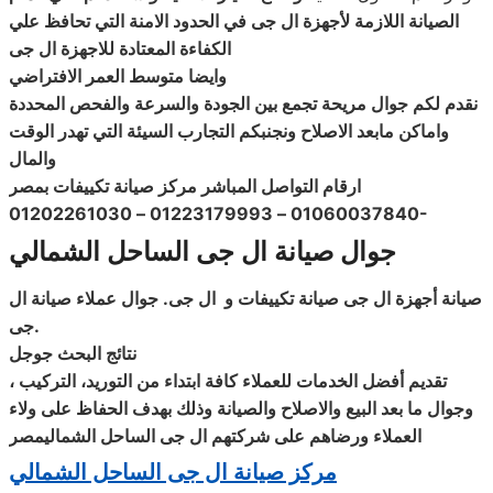
الصيانة اللازمة لأجهزة ال جى في الحدود الامنة التي تحافظ علي
الكفاءة المعتادة
للاجهزة ال جى
وايضا متوسط العمر الافتراضي
نقدم لكم جوال مريحة تجمع بين الجودة والسرعة والفحص المحددة
واماكن مابعد الاصلاح ونجنبكم التجارب السيئة التي تهدر الوقت
والمال
ارقام التواصل المباشر
مركز صيانة تكييفات بمصر
01060037840 – 01223179993 – 01202261030-
جوال صيانة ال جى الساحل الشمالي
صيانة
أجهزة
ال جى
صيانة
تكييفات و
ال جى
.
جوال عملاء
صيانة ال
.
جى
نتائج البحث جوجل
تقديم أفضل الخدمات للعملاء كافة ابتداء من التوريد، التركيب ،
وجوال ما بعد البيع والاصلاح والصيانة وذلك بهدف الحفاظ على ولاء
العملاء ورضاهم على شركتهم ال جى
الساحل الشماليمصر
مركز صيانة ال جى الساحل الشمالي