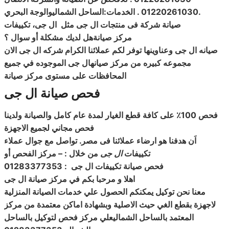
.
01220261030 . الخدمات:الساحل الشماليوالوجة البحري
صيانة
شركة فى منتجات
ال جى مثل
ال جى، تكييفات
مركز
صيانةهل لديك مشكلة أو سوال ؟
صيانه
ال جى وعناوينها
توفر لكم عملائنا الكرام شركه
ال جى الان
مجموعه كبيره من مركز
صيانهال جى الموجوده في جميع
المحافظات على مستوى مركز صيانة
فحص صيانة ال جى
فحص 100٪ على كافة قطع الغيار لمدة عام كامل والصيانة ولدينا
فحص مجاني لجميع الاجهزة
اَن هدفنا هو ارضاء عملائنا فى مصر. تواصل مع جوال عملاء
تكييفات
ال جى
من خلال : – مركز الفحص أو
فحص
صيانة
تكييفات
ال جى
: 01283377353
اهلا و مرحبا بكم في مركز صيانة ال جى
معنا نحن توكيل يمكنكم الحصول علي خدمات الصيانة المنزلية
لاجهزة بقطع الغي حيث الاصلية وبشهادة اماكن معتمدة من مركز
المعتمد بالساحل الشماليعلي مركز فحص لتوكيل بالساحل