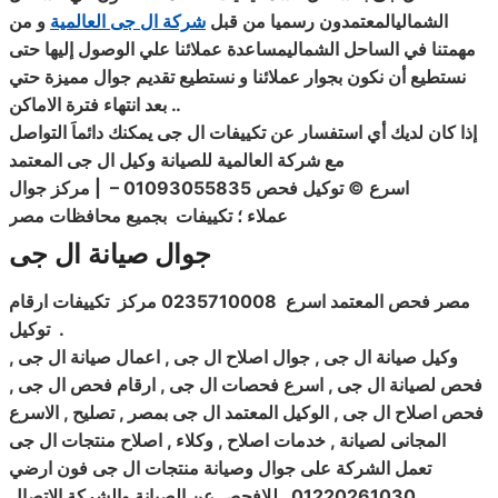
الشماليالمعتمدون رسميا من قبل
شركة ال جى العالمية
و من
مهمتنا في الساحل الشماليمساعدة عملائنا علي الوصول إليها حتى
نستطيع أن نكون بجوار عملائنا و نستطيع تقديم جوال مميزة حتي
..
بعد انتهاء فترة الاماكن
إذا كان لديك أي استفسار عن تكييفات ال جى يمكنك دائماَ التواصل
مع
شركة العالمية للصيانة وكيل ال جى المعتمد
اسرع © توكيل فحص 01093055835
– | مركز جوال
عملاء ؛ تكييفات
بجميع محافظات مصر
جوال صيانة ال جى
مصر فحص المعتمد اسرع
0235710008 مركز
تكييفات ارقام
.
توكيل
وكيل صيانة ال جى
, جوال اصلاح ال جى , اعمال صيانة ال جى ,
فحص لصيانة ال جى , اسرع فحصات ال جى , ارقام فحص ال جى ,
فحص اصلاح ال جى , الوكيل المعتمد ال جى بمصر , تصليح , الاسرع
المجانى لصيانة , خدمات اصلاح , وكلاء
,
اصلاح منتجات ال جى
تعمل الشركة على جوال وصيانة منتجات ال جى فون ارضي
01220261030 . للافحص عن الصيانة والشركة الاتصال