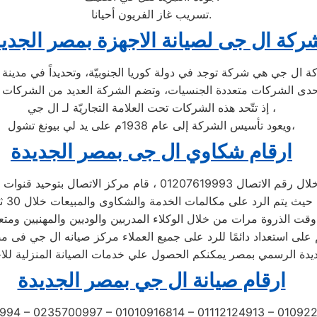
تسريب غاز الفريون أحيانا.
ركة ال جى لصيانة الاجهزة بمصر الجدي
إذ تتّحد هذه الشركات تحت العلامة التجاريّة لـ ال جي ،
ويعود تأسيس الشركة إلى عام 1938م على يد لي بيونغ تشول،
ارقام شكاوي ال جى بمصر الجديدة
اتصال 01207619993 ، قام مركز الاتصال بتوحيد قنوات الاتصال
 الخدمة والشكاوى والمبيعات خلال 30 ثانية ،
قت الذروة مرات من خلال الوكلاء المدربين والوديين والمهنيين ومتع
 على استعداد دائمًا للرد على جميع العملاء مركز صيانه ال جي فى م
دة الرسمي بمصر يمكنكم الحصول علي خدمات الصيانة المنزلية للاجهز
ارقام صيانة ال جي بمصر الجديدة
994 – 0235700997 – 01010916814 – 01112124913 – 0109