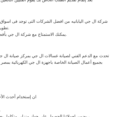
تطوير الاجهزه التى تصنعها وتكون دقيقه ومتميزه لكى حتى تظل رقم 1 في السوق.
يمكنك الاستمتاع مع شركة ال جي بأفضل عروض تكييف ال جي والخصومات الدائمة على كافة الموديلات من تكييف 1.5 حصان و2.25حصان و3حصان.
تحدث مع الدعم الفني لصيانة غسالات ال جي بمركز صيانة ال جي 
بجميع أعمال الصيانة الخاصة باجهزة ال جي الكهربائية بمصر
ان إستخدام أحدث الأج
» توافر قطع غيا
يضمن لعملائنا الحصول علي جهاز منزلي متكامل يعمل بأعلى مستوى من الكفاءة التي ينتظرها عملائنا ولتعزيز الثقة في مركز صيانة ال جي مصر الجديدة المعتمد بمصر الجديدة ،