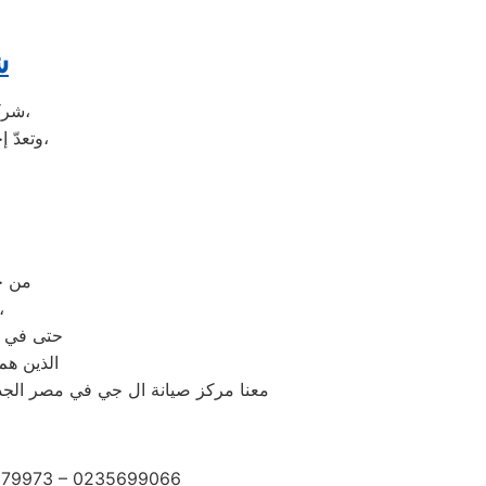
ش
شركة ال جي هي شركة توجد في دولة كوريا الجنوبيّة، وتحديداً في مدينة سيؤول،
وتعدّ إحدى الشركات متعددة الجنسيات، وتضم الشركة العديد من الشركات التابعة لها،
من خلال رقم ال
حيث يتم الرد على مكالمات
حتى في و
الذين هم
معنا مركز صيانة ال جي في مصر الجدي
2279973 – 0235699066