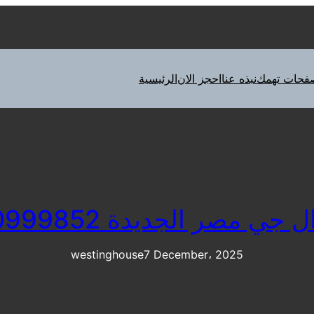
فحات تهمك
نبذه عنا
احجز الان
الرئيسية
جي مصر الجديدة 01210999852
westinghouse
7 December، 2025