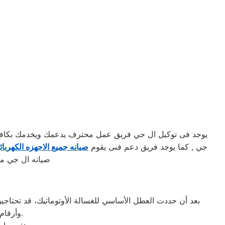
يوجد فى توكيل ال جي فريق عمل محترف يدعمك ويخدمك بكافه ال
جي , كما يوجد فريق دعم فنى يقوم
صيانه جميع الاجهزه الكهربائ
صيانه ال جي مص
بعد أن حددت العطل الأساسي للغسالة الأوتوماتيك، قد تحتاجين 
وأرقام التليفونات الوهمية لشركات صيانة غير معروفة، ما قد يعرضك لعمليات النصب.