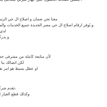
معنا نحن ضمان و اصلاح ال جي الرسمي
و يُوفر ارقام اصلاح ال جي مصر الجديدة جميع الخدمات والمميزات التي تُساهم في تحقيق راحة وأمان العملاء من خلال تخفيض أسعار تلك الخدمات والبُعد التام عن التكاليف المالية باهظة الثمن.
لدي 
و يدرك
لأن متابعة كاملة من مشرفى خطو
لكن اتصالك بنا
او عطل بسيط هو امر نقد
على جميع الأجهزة المنزلية،
تقدم شر
وكذلك قطع الغيار 