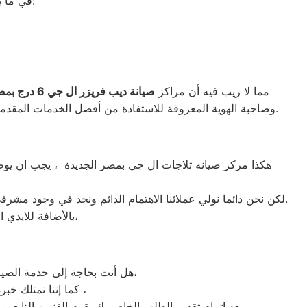
في ما يلي جمعنا لك أرقام صيانة الغسالة الأوتوماتيك لأشهر الماركات في مصر الجديدة:
مما لا ريب فيه أن مراكز
صيانة ديب فريزر ال جي
6
درج بمص
الواجهة المثالية للتعويل عليه والاستعانة به في ذلك العالم الكبير.
وصاحبة الهوية المعروفة للاستفادة من أفضل الخدمات المقدمة 
هكذا مركز صيانه ثلاجات ال جي بمصر الجديدة ، يجب ان يوضح
لكن نحن دائما نولي عملائنا الاهتمام الدائم ونجد في وجود مشرفي مراقبة الجودة الاختيار الامثل لخروج اجهزة الثلاجات سواء من مركز الصيانه لثلاجات ال جي المعتمد بمصر الجديدة او من منزل العميل.
بالأضافة للايدي المدربة صاحبة الخبرة في كافة اعطال ثلاجات ال جي بجميع موديلاتها القديم منها والحديث،
هل أنت بحاجة إلى خدمة الصيانة الفورية لغسالة الأطباق ال جي مصر الجديدة لديك؟ نحن نمنحك خدمة الصيانة الفورية التي ترغب بها،
كما إننا نمتلك خبرة أكثر من 10 سنوات في خدمات إصلاحات كافة أنواع غسالات الأطباق ال جي مصر الجديدة ،
بعد إتمام تقديم الطلب الخاص بك يقوم الفنيين التابعي