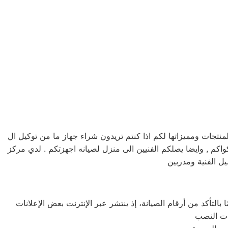
جات ومميزاتها لكم اذا كنتم تريدون شراء جهاز ما من توكيل ال
 جي خدمه 24 ساعه , فى تلقى شكواكم , وايضا يصلكم الفنيين الى منزل لصيانه اجهزتكم . لدي مركز
ل الفنية ومدربين
التأكد من أرقام الصيانة، إذ ينتشر عبر الإنترنت بعض الإعلانات