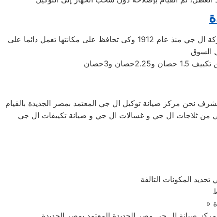
ة
شركة ال جي اليابانيه من افضل الشركات التى توجد فى اسواق المكيفات وتوفر لنا افضل الاجهزه المنزليه التى تحتاجها، تأسست شركة ال جي منذ عام 1912 وكى تحافظ على مكانتها تعمل دائما على
تشرف نحن مركز صيانة توكيل ال جي المعتمد بمصر الجديدة بالقيام
ل جي من ثلاجات ال جي و غسالات ال جي و صيانة تكييفات ال جي
تحديد المكونات التالفة
ط