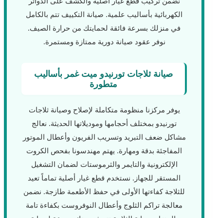
نضمن تركيب قطع غيار أصلية والكشف على الدوائر
الكهربائية بأساليب علمية. صيانة التكييف تتم بالكامل
في منزلك بسرعة فائقة لحمايتك من حرارة الصيف.
نوفر عقود صيانة دورية ممتازة ومستمرة.
صيانة ثلاجات تورنيدو ميت غمر بأساليب
متطورة
يوفر مركزنا منظومة متكاملة لإصلاح وصيانة ثلاجات
تورنيدو بمختلف أحجامها وموديلاتها الحديثة. نعالج
مشاكل ضعف التبريد وتسريب الفريون وأعطال الموتور
المفاجئة بدقة ومهارة. يهتم مهندسونا بفحص الكروت
الإلكترونية والتايمر والثرموستات لضمان التشغيل
المستقر للجهاز. نستخدم قطع غيار أصلية تماماً تعيد
للثلاجة كفاءتها الأولى في حفظ الأطعمة طازجة. نضمن
معالجة تراكم الثلوج وأعطال النوفروست بكفاءة تامة