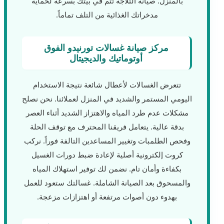
بالمنزل. صيانة الثلاجة تتم في بيتك بسرعة لحماية
مدخراتك الغذائية من التلف تماماً.
مركز صيانة غسالات تورنيدو الفوق
أوتوماتيك والديجيتال
تتعرض الغسالات لأعطال شائعة نتيجة الاستخدام
اليومي المستمر والشديد في المنزل لعملائنا. نحن نصلح
مشكلات عدم طرد المياه والاهتزاز الشديد أثناء العصر
بدقة عالية. يتعامل فريقنا المحترف مع توقف الحلة
وفحص الطلمبات وتغيير المساعدين التالفة فوراً. نركب
كروت إلكترونية أصلية لإعادة ضبط دورات الغسيل
بكفاءة وأمان تام. نضمن لك توفير استهلاك المياه
والمسحوق بعد الصيانة الشاملة. غسالتك ستعود للعمل
بهدوء دون أصوات مرتفعة أو اهتزازات مزعجة.