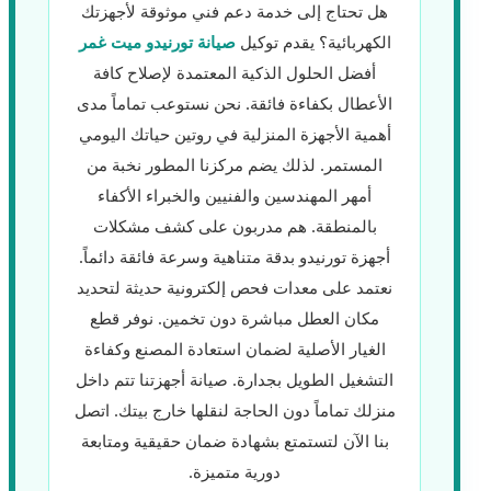
هل تحتاج إلى خدمة دعم فني موثوقة لأجهزتك
الكهربائية؟ يقدم توكيل
صيانة تورنيدو ميت غمر
أفضل الحلول الذكية المعتمدة لإصلاح كافة
الأعطال بكفاءة فائقة. نحن نستوعب تماماً مدى
أهمية الأجهزة المنزلية في روتين حياتك اليومي
المستمر. لذلك يضم مركزنا المطور نخبة من
أمهر المهندسين والفنيين والخبراء الأكفاء
بالمنطقة. هم مدربون على كشف مشكلات
أجهزة تورنيدو بدقة متناهية وسرعة فائقة دائماً.
نعتمد على معدات فحص إلكترونية حديثة لتحديد
مكان العطل مباشرة دون تخمين. نوفر قطع
الغيار الأصلية لضمان استعادة المصنع وكفاءة
التشغيل الطويل بجدارة. صيانة أجهزتنا تتم داخل
منزلك تماماً دون الحاجة لنقلها خارج بيتك. اتصل
بنا الآن لتستمتع بشهادة ضمان حقيقية ومتابعة
دورية متميزة.