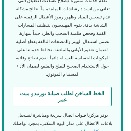
نقدم خدمات متميزة لإصلاح غسالات الأطباق التي
تعاني من انسداد رشاشات المياه تماماً. نعالج مشكلة
عدم تسخين المياه وظهور رموز الأعطال الرقمية على
الشاشة بدقة. يقوم المهندسون بتنظيف المسارات
الفنية وفحص طلمبة السحب والطرد جيداً بمهارة.
نضمن استبدال الهيتر والمضخات التالفة بقطع أصلية
لضمان تعقيم الأواني والملعقة. تحافظ خدماتنا على
المكونات الحساسة للغسالة دائماً. نقدم نصائح وقائية
حول الاستخدام الصحيح للملح والملمع لضمان الأداء
المستدام الموثوق.
الخط الساخن لطلب صيانة تورنيدو ميت
غمر
يوفر مركزنا قنوات اتصال سريعة ومباشرة لتسجيل
بلاغات الأعطال على مدار اليوم السكني. بمجرد تواصلك