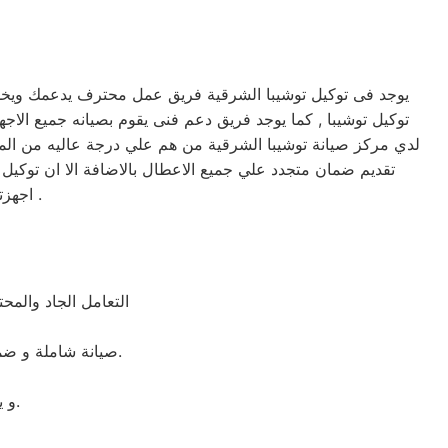
يوجد فى توكيل توشيبا الشرقية فريق عمل محترف يدعمك ويخدمك
لدي مركز صيانة توشيبا الشرقية من هم علي درجة عاليه من المها
تقديم ضمان متجدد علي جميع الاعطال بالاضافة الا ان توكي
اجهزتكم في امان وسوف تحصل علي صيانه وتغير لاي من قطع الغيار عند الضرورة .
التعامل الجاد والم
صيانة شاملة و ضمان لمدة عام كامل على جميع القطع التى تم استبدالها. ضمان حقيقى و جميع القطع اصلية.
و يقوم بمساعدتك فى انهاء اى مشكلة طارئة او اى عطل بسيط بشكل مجانى.