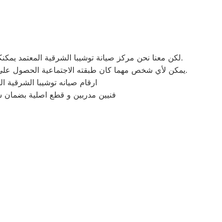
لكن معنا نحن مركز صيانة توشيبا الشرقية المعتمد يمكنكم الحصول علي خدمات الصيانة للاجهزة المنزلية توشيبا بقطع غيار أصلية وبشهادة ضمان معتمدة من مركز صيانة توشيبا المعتمد.
يمكن لأي شخص مهما كان طبقته الاجتماعية الحصول علي كافة الخدمات وأعمال التصليح التي يُقدمها توكيل ميكروويف توشيبا المُدعمة بباقات من الخصومات والعروض التي ليس لها مثيل.
ارقام صيانه توشيبا الشرقية ا
فنيين مدربين و قطع اصلية بضمان 