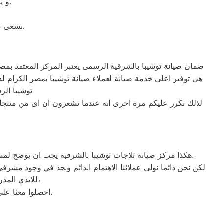
و يملكون المعدات الخاصه اللازمه للإصلاح المنزلى فى اى وقت وفى اى مكان.
نسعى دائما لإرضاء العملاء ولذلك خدمة الدعم الفنى متاحة فى اى وقت وفى اى مكان.
ضمان صيانة توشيبا بالشرقية الرسمى يعتبر المركز المعتمد بمصر ا
توشيبا ال
لذلك نكرر عليكم مرة اخرى انه عندما تشعرون ان اى من منتجات
هكذا مركز صيانة ثلاجات توشيبا بالشرقية يجب ان يوضح لمستخدمى ثلاجات توشيبا بمصر ان كلنا يعلم مدى اهمية الثلاجة بالمنزل ونحن لا ندخر جهدا كي نلبي جميع طلبات الصيانه لثلاجات توشيبا.
لكن نحن دائما نولي عملائنا الاهتمام الدائم ونجد في وجود مشرفي
للايدي المدربة صاحبة الخبرة في كافة اعطال ثلاجات توشيبا بجميع موديلاتها القديم منها والحديث،
احصلوا معنا على افضل خدمة للثلاجات في مصر من خلال رقم مركز صيانة توشيبا المعتمد في الشرقية.