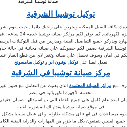
صيانة توشيبا الشرقية
توكيل توشيبا الشرقية
 بكافه السبل الممكنه ويحرص على راحتك دائما , حيث يقوم بشرح ج
توكيل توشيبا , كما يوجد فر
رة ويدركوا جميع التفاصيل الفنية ومدربين من قبل التوكيلات الرسمي
ل توشيبا الشرقية يضمن لكم حصولكم علي صيانه مجانية في حالة حدو
نعمل ايضا علي
توكيل يونيون اير
و
توكيل سامسونج
مركز صيانة توشيبا في الشرقية
حترف مع
مراكز الصيانة المعتمدة
الذى يغنيك عن التعامل مع فنيين غير
لخدمة الأجهزة الكهربائية فى مصر.
فى موقع صيانة توشيبا يقدم لك المشورة الفنية
جميع الفنيين يتمتعون بكل ما يلزم من المهارات والدراية الفنية الكام