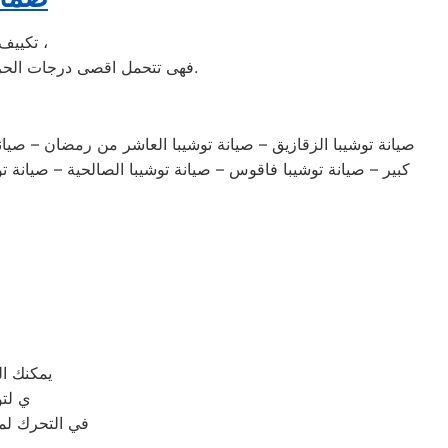
تكييف الخدمة الشاقة من مبيعات تكييف توشيبا الاولى فى مبيعات التكييف فى مصر ،
فهى تتحمل اقصى درجات الحرارة الصيف تعمل فى اسواء الظروف باستمرارية فى التشغيل المتواصل حيث لا يضاهيها اى تكييف اخر.
صيانة توشيبا الزقازيق – صيانة توشيبا العاشر من رمضان – صيانة 
كبير – صيانة توشيبا فاقوس – صيانة توشيبا الصالحية – صيانة تو
يمكنك ا
ي لتو
في التحرك لمو