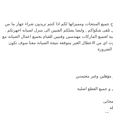
ميع المنتجات ومميزاتها لكم اذا كنتم تريدون شراء جهاز ما من
يق دعم فنى يقوم بصيانه جميع الاجهزه الكهربائيه, كما توفر لكم مرلكز صيانه توشيبا خدمه 24 ساعه , فى تلقى شكواكم , وايضا يصلكم الفنيين الى منزل لصيانه اجهزتكم .
ة لجميع الماركات مهندسين وفنيين للقيام بجميع اعمال الصيانه مع
ث اي من الاعطال الغير متوقعة نتيجة الصيانة معنا سوف تكون
 مؤهلين وغير معتمدين
لة