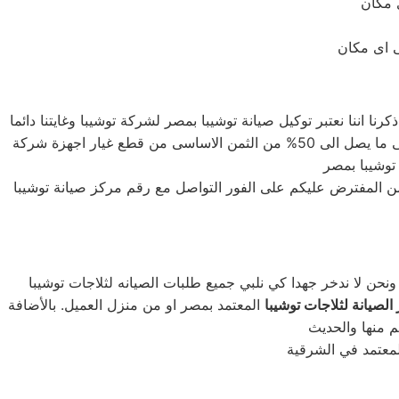
ا اننا نعتبر توكيل صيانة توشيبا بمصر لشركة توشيبا وغايتنا دائما
هى توفير اعلى خدمة صيانة لعملاء صيانة توشيبا بمصر الكرام لذلك نحن لدينا قطع غيار اصلية وبأسعار لا تنافس حيث يصل الخصم الى ما يصل الى 50% من الثمن الاساسى من قطع غيار اجهزة شركة
توشيبا بمصر
من المفترض عليكم على الفور التواصل مع رقم مركز صيانة توشيبا
الصيانة لثلاجات توشيبا
المعتمد بمصر او من منزل العميل. بالأضافة