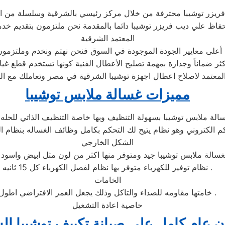
فريزر توشيبا محترفة من خلال مركز رئيسي بالشرقية وسلسلة من ال
اظ علي ديب فريزر توشيبا دائما بالمقدمة نحن ملتزمون بتقديم خدمة 
المعتمد الشرقية
أعلى معايير الجودة الموجودة في السوق فنحن نهتم ونخدم وملتزمون 
أكثر ضماناً وجدارة بمهمة تصليح الأعطال الفنية كونها تستخدم قطع غ
ل المعتمد لاصلاح اعطال اجهزة توشيبا الشرقية في مصر وتعاملك مع 
مميزات غسالة ملابس توشيبا
الشكل الخارجي
نظام توفير للكهرباء متوفر بها نظام لفصل الكهرباء كل 15 ثانيه .
الخامات
خامتها مقاومه للصداء والتاكل وذلك يجعل العمر الافتراضي اطول .
خاصية اعادة التشغيل
 عام كامل على صيانة تكييف توشيبا ال