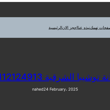
فحات تهمك
نبذه عنا
احجز الان
الرئيسية
 توشيبا الشرقية 01112124913
nahed
24 February، 2025