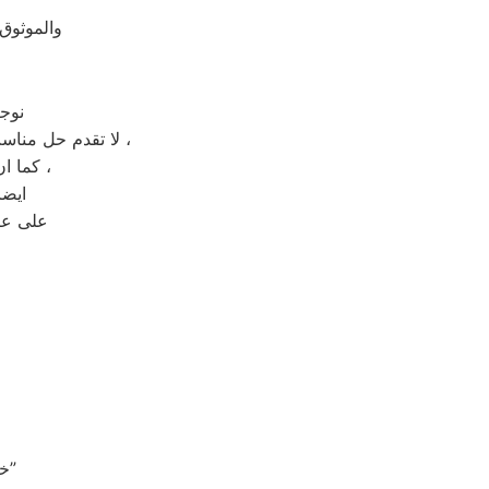
والموثوق
نوج
لا تقدم حل مناسب لصيانة جهاز منزلك المعطل بل تقدم حل مؤقت يعيد العطل الى جهازك بعد فترة قصيرة ،
كما ان فتح الجهاز من قبل شخص غير مختص قد يعرض جهازك الى التلف بشكل كلي ،
ايضا
على عك
“خدمة فائقة: المهندسون المتخصصون في صيانة توشيبا يضمنون جودة الأداء”