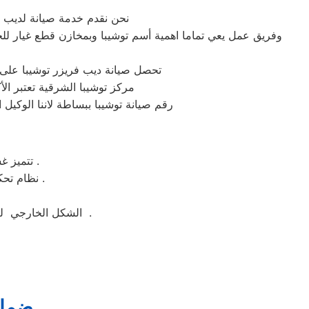
نحن نقدم خدمة صيانة لديب 
وفريق عمل يعي تماما اهمية أسم توشيبا وبمخازن قطع غيار للحف
تحصل صيانة ديب فريزر توشيبا على 
مركز توشيبا الشرقية تعتبر ال
رقم صيانة توشيبا ببساطة لاننا الوكي
تتميز غسالة ملابس توشيبا بسهولة التنظيف وبها خاصة التنظيف الذاتي للحله بعد الغسيل .
نظام تحكم الكتروني وهو نظام يتيح لك التحكم بكامل وظائف الغساله بنظام الكتروني ذكي .
الشكل الخارجي لغسالة ملابس توشيبا جيد ومتوفر منها اكثر من لون مثل ابيض واسود وسيلفر لتناسب الجميع .
ضمان