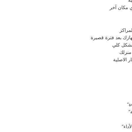
ة
ي مكان آخر
مراكز
 منزلك
 الاصلية