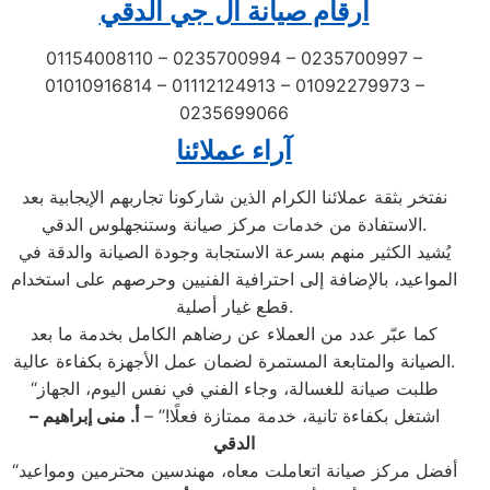
ارقام صيانة ال جي الدقي
01154008110 – 0235700994 – 0235700997 –
01010916814 – 01112124913 – 01092279973 –
0235699066
آراء عملائنا
نفتخر بثقة عملائنا الكرام الذين شاركونا تجاربهم الإيجابية بعد
الاستفادة من خدمات مركز صيانة وستنجهلوس الدقي.
يُشيد الكثير منهم بسرعة الاستجابة وجودة الصيانة والدقة في
المواعيد، بالإضافة إلى احترافية الفنيين وحرصهم على استخدام
قطع غيار أصلية.
كما عبّر عدد من العملاء عن رضاهم الكامل بخدمة ما بعد
الصيانة والمتابعة المستمرة لضمان عمل الأجهزة بكفاءة عالية.
“طلبت صيانة للغسالة، وجاء الفني في نفس اليوم، الجهاز
اشتغل بكفاءة تانية، خدمة ممتازة فعلًا!” –
أ. منى إبراهيم –
الدقي
“أفضل مركز صيانة اتعاملت معاه، مهندسين محترمين ومواعيد