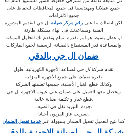
لأن متابعة كاملة من مشرفى خطوط السير للتنسيق التام مع
جميع عملائنا ومهندسينا فى جميع المحافظات للحفاظ على
جميع الالتزامات
لكن اتصالك بنا على
رقم مركز صيانة
ال جي لتقديم المشورة
القنية ومساعدتك فى انهاء مشكلة طارئة
او عطل بسيط هو امر نقدره تمام ونقدم لك الحلول الممكنة
والمساعدة قدر المستطاع ،الصيانة الرسمية لجمع الماركات
ضمان ال جي بالدقي
تقدم شركة
ال جي
لصناعة الأجهزة الكهربائية أطول
على جميع الأجهزة المنزلية،
فترة
ضمان
وكذلك قطع الغيار الأصلية، جميعها تضمنها الشركة
ويحصل معها العميل على ضمان علي عيوب الاجهزة ال جي
قطع غيار و تكلفة صيانة عالية.
جودة االتبريد تقل في الصيف.
تسريب غاز الفريون أحيانا.
كما نتيح للعميل تفعيل الضمان بسهولة عبر
خدمة تفعيل الضمان
شركة ال جي لصيانة الاجهزة بالدقي