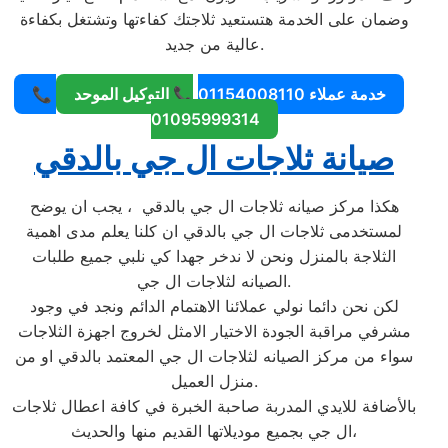
وضمان على الخدمة هتستعيد ثلاجتك كفاءتها وتشتغل بكفاءة
عالية من جديد.
📞 خدمة عملاء 01154008110
📞 التوكيل الموحد
01095999314
صيانة ثلاجات ال جي بالدقي
هكذا مركز صيانه ثلاجات ال جي بالدقي ، يجب ان يوضح
لمستخدمى ثلاجات ال جي بالدقي ان كلنا يعلم مدى اهمية
الثلاجة بالمنزل ونحن لا ندخر جهدا كي نلبي جميع طلبات
الصيانه لثلاجات ال جي.
لكن نحن دائما نولي عملائنا الاهتمام الدائم ونجد في وجود
مشرفي مراقبة الجودة الاختيار الامثل لخروج اجهزة الثلاجات
سواء من مركز الصيانه لثلاجات ال جي المعتمد بالدقي او من
منزل العميل.
بالأضافة للايدي المدربة صاحبة الخبرة في كافة اعطال ثلاجات
ال جي بجميع موديلاتها القديم منها والحديث،