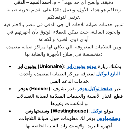
دقيقة، وأنصح أي حد بيهم.” –
م. أحمد السيد – الدقي
رضاكم هو هدفنا الأول، ونعمل دائمًا على تقديم تجربة صيانة
ترتقي لتوقعاتكم.
تتميز خدمات صيانة ثلاجات ال جي الدقي في مصر بالاحترافية
والجودة العالية، حيث يمكن للعملاء الوثوق بأن أجهزتهم في
أيدي ذوي الخبرة والكفاءة
ومن العلامات المعروفة اللي تلاقي لها مراكز صيانة معتمدة
متخصصة في إصلاح الأجهزة والعناية بها:
: يمكنك زيارة
موقع يونيون اير
(Unionaire)
يونيون اير
التابع لتوكيل
لمعرفة مراكز الصيانة المعتمدة وأحدث
خدمات الدعم الفني.
: عبر
صفحة توكيل هوفر
تقدر تشوف
(Hoover)
هوفر
قطع الغيار الأصلية والخدمات المقدّمة لصيانة الغسالات
والمكنسات وغيرها.
: موقع
توكيل
(Westinghouse)
وستنجهاوس
وستنجهاوس
يوفر لك معلومات حول صيانة الثلاجات،
أجهزة التبريد، والإستشارات الفنية الخاصة بها.